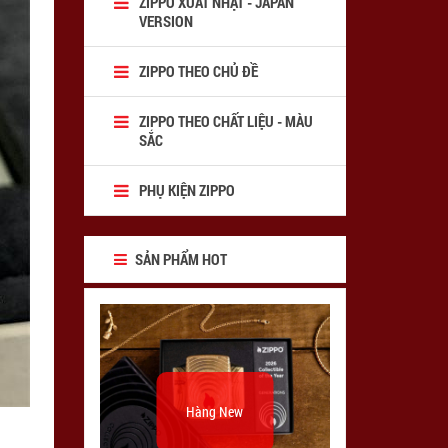
ZIPPO XUẤT NHẬT - JAPAN
VERSION
ZIPPO THEO CHỦ ĐỀ
ZIPPO THEO CHẤT LIỆU - MÀU
SẮC
PHỤ KIỆN ZIPPO
SẢN PHẨM HOT
Hàng New