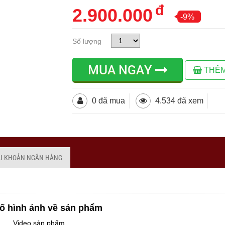
đ
2.900.000
-9%
Số lượng
MUA NGAY
THÊM
0 đã mua
4.534 đã xem
ÀI KHOẢN NGÂN HÀNG
ố hình ảnh về sản phẩm
Video sản phẩm