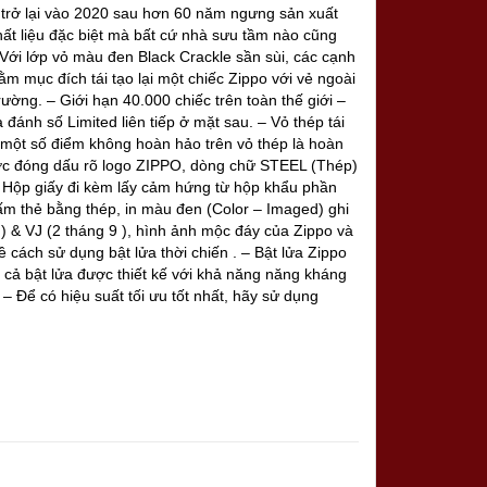
t trở lại vào 2020 sau hơn 60 năm ngưng sản xuất
hất liệu đặc biệt mà bất cứ nhà sưu tầm nào cũng
Với lớp vỏ màu đen Black Crackle sần sùi, các cạnh
ằm mục đích tái tạo lại một chiếc Zippo với vẻ ngoài
ường. – Giới hạn 40.000 chiếc trên toàn thế giới –
đánh số Limited liên tiếp ở mặt sau. – Vỏ thép tái
c một số điểm không hoàn hảo trên vỏ thép là hoàn
ược đóng dấu rõ logo ZIPPO, dòng chữ STEEL (Thép)
 Hộp giấy đi kèm lấy cảm hứng từ hộp khẩu phần
ấm thẻ bằng thép, in màu đen (Color – Imaged) ghi
 ) & VJ (2 tháng 9 ), hình ảnh mộc đáy của Zippo và
 cách sử dụng bật lửa thời chiến . – Bật lửa Zippo
t cả bật lửa được thiết kế với khả năng năng kháng
t. – Để có hiệu suất tối ưu tốt nhất, hãy sử dụng