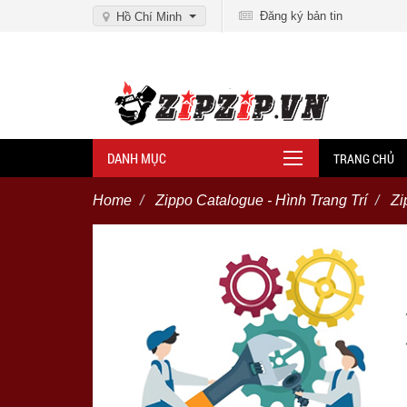
Đăng ký bản tin
Hồ Chí Minh
DANH MỤC
TRANG CHỦ
Home
Zippo Catalogue - Hình Trang Trí
Zi