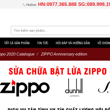
HN:0977.365.888 SG:089.999.1
Hotline:
TẤT CẢ SẢN PHẨM
TIN TỨC
HỎI ĐÁP VÀ HƯỚNG DẪN
VỀ CHÚN
ppo 2020 Catalogue
ZIPPO Anniversary edition