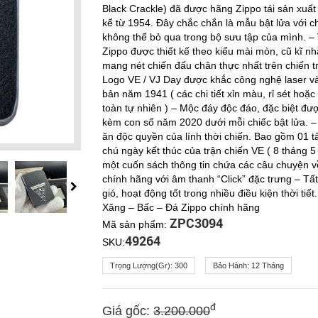
Black Crackle) đã được hãng Zippo tái sản xuấ
kể từ 1954. Đây chắc chắn là mẫu bật lửa với c
không thể bỏ qua trong bộ sưu tập của mình. – 
Zippo được thiết kế theo kiểu mài mòn, cũ kĩ nh
mang nét chiến đấu chân thực nhất trên chiến tr
Logo VE / VJ Day được khắc công nghệ laser và 
bản năm 1941 ( các chi tiết xỉn màu, rỉ sét hoặ
toàn tự nhiên ) – Mộc đáy độc đáo, đặc biệt đ
kèm con số năm 2020 dưới mỗi chiếc bật lửa. –
ăn độc quyền của lính thời chiến. Bao gồm 01 t
chú ngày kết thúc của trận chiến VE ( 8 tháng 5
một cuốn sách thông tin chứa các câu chuyện về
chính hãng với âm thanh “Click” đặc trưng – Tấ
gió, hoạt động tốt trong nhiều điều kiện thời tiế
Xăng – Bấc – Đá Zippo chính hãng
ZPC3094
Mã sản phẩm:
49264
SKU:
Trọng Lượng(gr):
300
Bảo Hành:
12 Tháng
đ
Giá gốc:
3.200.000