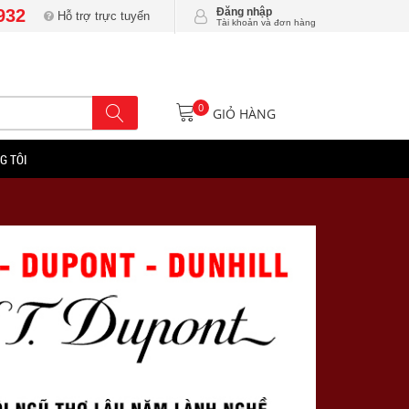
932
Đăng nhập
Hỗ trợ trực tuyến
Tài khoản và đơn hàng
0
GIỎ HÀNG
G TÔI