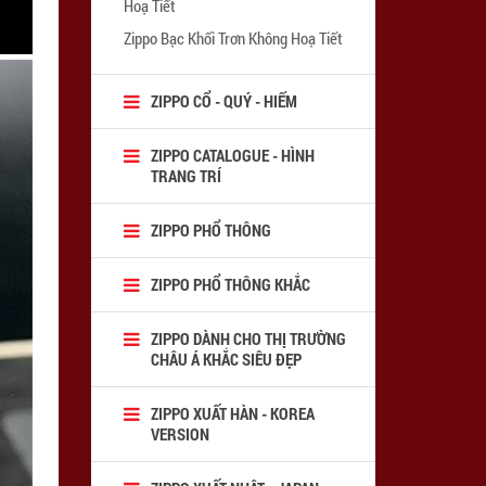
Hoạ Tiết
Zippo Bạc Khối Trơn Không Hoạ Tiết
ZIPPO CỔ - QUÝ - HIẾM
ZIPPO CATALOGUE - HÌNH
TRANG TRÍ
ZIPPO PHỔ THÔNG
ZIPPO PHỔ THÔNG KHẮC
ZIPPO DÀNH CHO THỊ TRƯỜNG
CHÂU Á KHẮC SIÊU ĐẸP
ZIPPO XUẤT HÀN - KOREA
VERSION