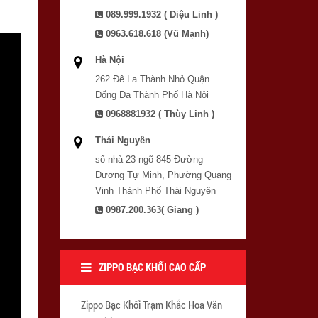
089.999.1932 ( Diệu Linh )
0963.618.618 (Vũ Mạnh)
Hà Nội
262 Đê La Thành Nhỏ Quận
Đống Đa Thành Phố Hà Nội
0968881932 ( Thùy Linh )
Thái Nguyên
số nhà 23 ngõ 845 Đường
Dương Tự Minh, Phường Quang
Vinh Thành Phố Thái Nguyên
0987.200.363( Giang )
ZIPPO BẠC KHỐI CAO CẤP
Zippo Bạc Khối Trạm Khắc Hoa Văn