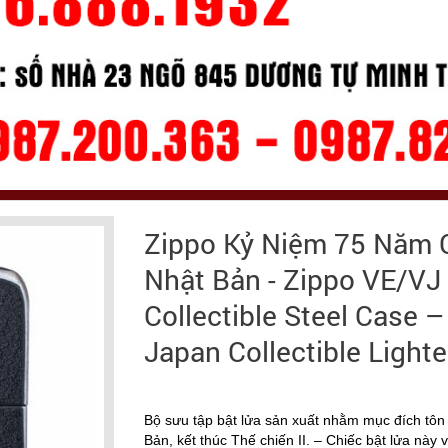
Zippo Kỷ Niệm 75 Năm 
Nhật Bản - Zippo VE/VJ
Collectible Steel Case –
Japan Collectible Lighte
Bộ sưu tập bật lửa sản xuất nhằm mục đích tôn
Bản, kết thúc Thế chiến II. – Chiếc bật lửa này 