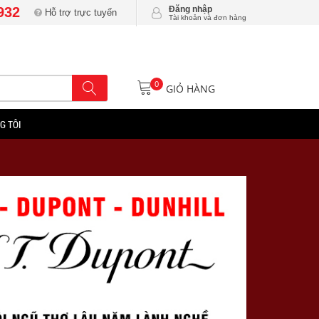
932
Đăng nhập
Hỗ trợ trực tuyến
Tài khoản và đơn hàng
0
GIỎ HÀNG
G TÔI