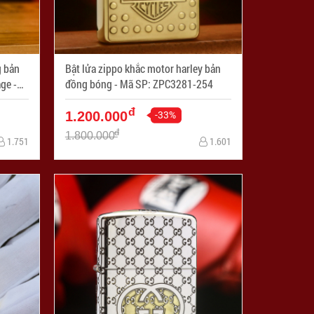
g bản
Bật lửa zippo khắc motor harley bản
ge -
đồng bóng - Mã SP: ZPC3281-254
đ
-33%
1.200.000
đ
1.800.000
1.751
1.601