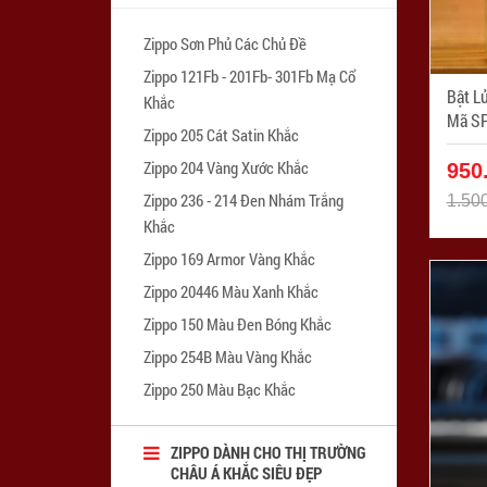
Zippo Sơn Phủ Các Chủ Đề
Zippo 121Fb - 201Fb- 301Fb Mạ Cổ
Bật Lử
Khắc
Mã SP
Zippo 205 Cát Satin Khắc
Zippo 204 Vàng Xước Khắc
950
Zippo 236 - 214 Đen Nhám Trắng
1.50
Khắc
Zippo 169 Armor Vàng Khắc
Zippo 20446 Màu Xanh Khắc
Zippo 150 Màu Đen Bóng Khắc
Zippo 254B Màu Vàng Khắc
Zippo 250 Màu Bạc Khắc
ZIPPO DÀNH CHO THỊ TRƯỜNG
CHÂU Á KHẮC SIÊU ĐẸP