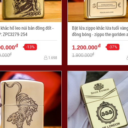
khắc hổ leo núi bản đồng đốt -
Bật lửa zippo khắc lứa tuổi vàn
: ZPC3279-254
đồng bóng - zippo the gorlden a
Mã SP: ZPC3280-254
đ
đ
-13%
-37%
00.000
1.200.000
đ
đ
0.000
1.900.000
1.698