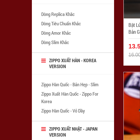
Dòng Replica Khăc
Dòng Tiêu Chuẩn Khắc
Bật L
Bản G
Dòng Amor Khắc
Dòng Slim Khắc
13.
16.0
ZIPPO XUẤT HÀN - KOREA
VERSION
Zippo Hàn Quốc - Bản Hẹp - Slim
Zippo Xuất Hàn Quốc - Zippo For
Korea
Zippo Hàn Quốc - Vỏ Dầy
ZIPPO XUẤT NHẬT - JAPAN
VERSION