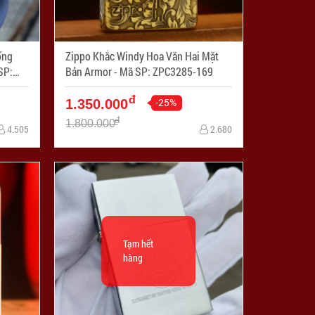
ống
Zippo Khắc Windy Hoa Văn Hai Mặt
Bản Armor - Mã SP: ZPC3285-169
đ
-25%
1.350.000
đ
1.800.000
4.505
2.680
Tạm hết
hàng