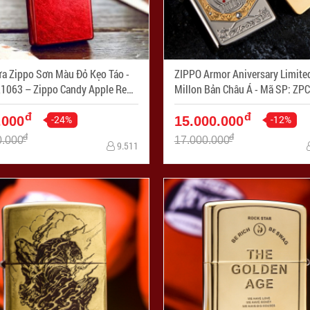
ửa Zippo Sơn Màu Đỏ Kẹo Táo -
ZIPPO Armor Aniversary Limite
1063 – Zippo Candy Apple Red -
Millon Bản Châu Á - Mã S
: ZPC3274
đ
đ
-24%
-12%
.000
15.000.000
đ
đ
0.000
17.000.000
9.511