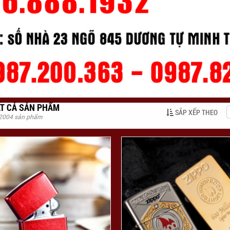
T CẢ SẢN PHẨM
SẮP XẾP THEO
 2004 sản phẩm