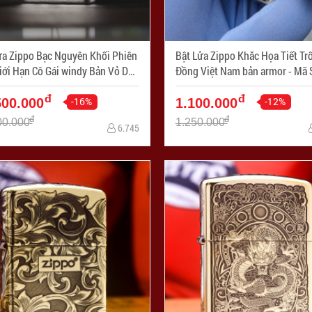
ửa Zippo Bạc Nguyên Khối Phiên
Bật Lửa Zippo Khăc Họa Tiết Tr
iới Hạn Cô Gái windy Bản Vỏ Dầy
Đồng Việt Nam bản armor - Mã SP:
Armor - Mã SP: ZPC3288-A
ZPC2514-169
đ
đ
-16%
-12%
500.000
1.100.000
đ
đ
00.000
1.250.000
6.745