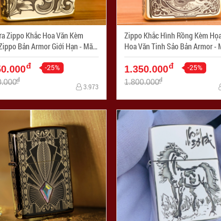
ửa Zippo Khắc Hoa Văn Kèm
Zippo Khắc Hình Rồng Kèm Họa
ippo Bản Armor Giới Hạn - Mã
Hoa Văn Tinh Sảo Bản Armor - Mã SP:
PC3286-169
ZPC3287-169
đ
đ
-25%
-25%
50.000
1.350.000
đ
đ
0.000
1.800.000
3.973