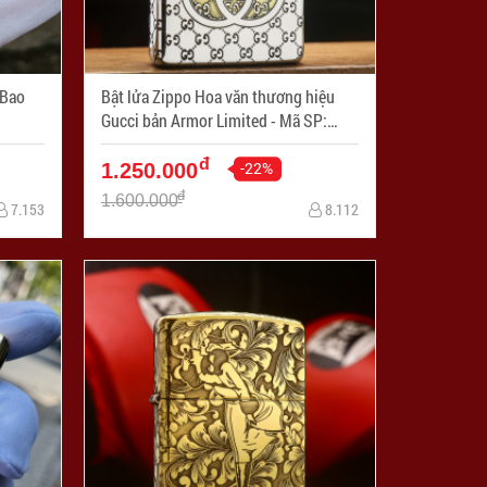
 Bao
Bật lửa Zippo Hoa văn thương hiệu
Gucci bản Armor Limited - Mã SP:
ZPC3284-167
đ
-22%
1.250.000
đ
1.600.000
7.153
8.112