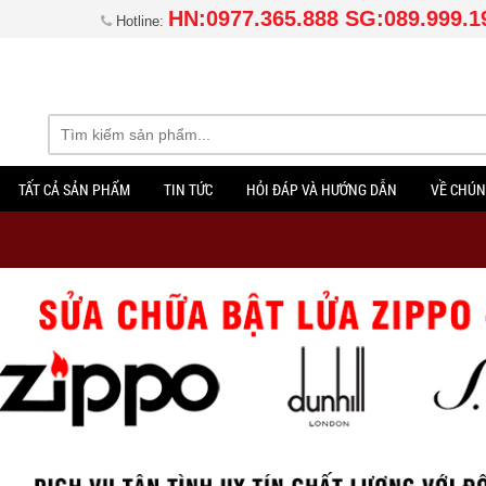
HN:0977.365.888 SG:089.999.1
Hotline:
TẤT CẢ SẢN PHẨM
TIN TỨC
HỎI ĐÁP VÀ HƯỚNG DẪN
VỀ CHÚN