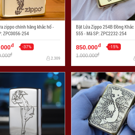
a zippo chính hãng khắc hổ -
Bật Lửa Zippo 254B Đồng Khắc
: ZPC0056-254
555 - Mã SP: ZPC2232-254
đ
đ
-37%
-15%
.000
850.000
đ
đ
0.000
1.000.000
2.309