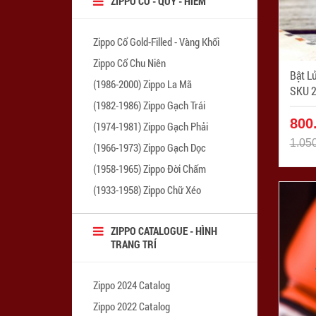
ZIPPO CỔ - QUÝ - HIẾM
Zippo Cổ Gold-Filled - Vàng Khối
Zippo Cổ Chu Niên
Bật L
(1986-2000) Zippo La Mã
SKU 2
(1982-1986) Zippo Gạch Trái
Mã SP
800
(1974-1981) Zippo Gạch Phải
1.05
(1966-1973) Zippo Gạch Dọc
(1958-1965) Zippo Đời Chấm
(1933-1958) Zippo Chữ Xéo
ZIPPO CATALOGUE - HÌNH
TRANG TRÍ
Zippo 2024 Catalog
Zippo 2022 Catalog