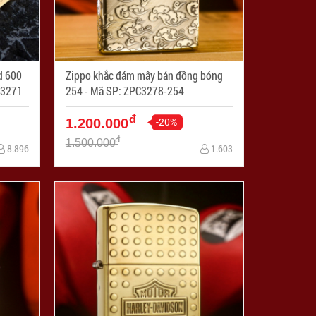
d 600
Zippo khắc đám mây bản đồng bóng
P: ZPC3271
254 - Mã SP: ZPC3278-254
đ
-20%
1.200.000
đ
1.500.000
8.896
1.603