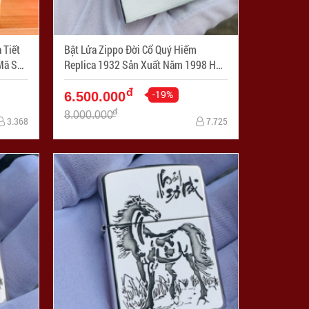
 Tiết
Bật Lửa Zippo Đời Cổ Quý Hiếm
Replica 1932 Sản Xuất Năm 1998 Huy
Hiệu Vương Quốc Anh - Mã SP:
đ
ZPC3288
-19%
6.500.000
đ
8.000.000
3.368
7.725