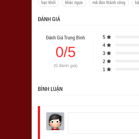
bạc khối
khắc ngựa
mã đáo thành công
bậ
ĐÁNH GIÁ
Đánh Giá Trung Bình
5
4
0/5
3
2
(0 đánh giá)
1
BÌNH LUẬN
Đăng