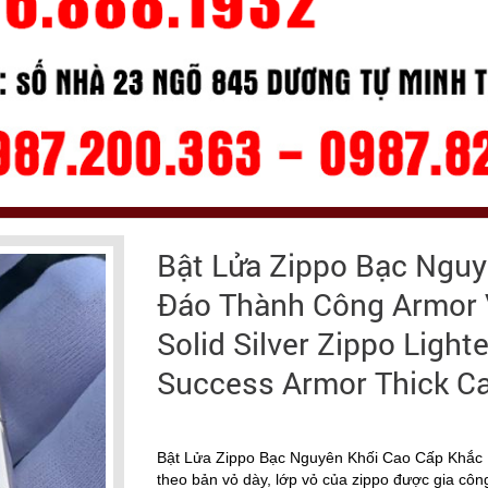
Bật Lửa Zippo Bạc Ngu
Đáo Thành Công Armor V
Solid Silver Zippo Ligh
Success Armor Thick C
Bật Lửa Zippo Bạc Nguyên Khối Cao Cấp Khắc
theo bản vỏ dày, lớp vỏ của zippo được gia côn