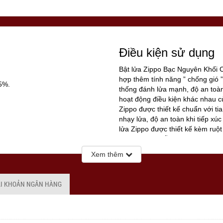
Điều kiện sử dụng
Bật lửa Zippo Bạc Nguyên Khối
hợp thêm tính năng ” chống gió ”
5%.
thống đánh lửa mạnh, độ an toàn
hoạt động điều kiện khác nhau c
Zippo được thiết kế chuẩn với t
nhạy lửa, độ an toàn khi tiếp xúc
lửa Zippo được thiết kế kèm ruột 
buồng đốt 16 lỗ thông gió giúp c
thổi mạnh, thậm chí bạn có thể 
Xem thêm
lửa.
ay đổi tùy vào thời điểm Quý
ÀI KHOẢN NGÂN HÀNG