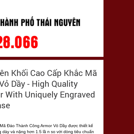
yên Khối Cao Cấp Khắc Mã
ỏ Dầy - High Quality
ter With Uniquely Engraved
ase
 Mã Đáo Thành Công Armor Vỏ Dầy được thiết kế
g dày và nặng hơn 1.5 lầ n so với dòng tiêu chuẩn