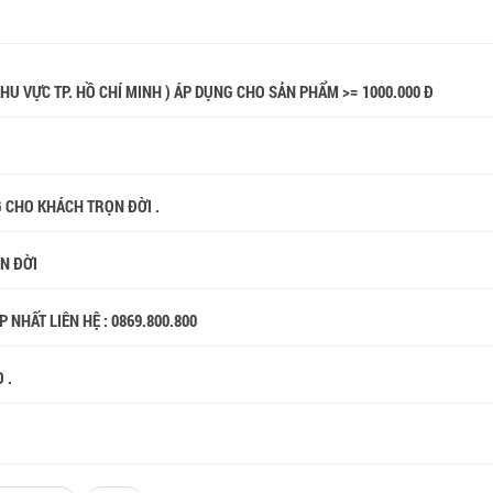
 KHU VỰC TP. HỒ CHÍ MINH ) ÁP DỤNG CHO SẢN PHẨM >= 1000.000 Đ
G CHO KHÁCH TRỌN ĐỜI .
ỌN ĐỜI
 NHẤT LIÊN HỆ : 0869.800.800
 .