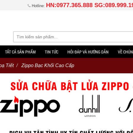
HN:0977.365.888 SG:089.999.1
Hotline:
TẤT CẢ SẢN PHẨM
TIN TỨC
HỎI ĐÁP VÀ HƯỚNG DẪN
VỀ CHÚN
ạ Tiết
Zippo Bạc Khối Cao Cấp