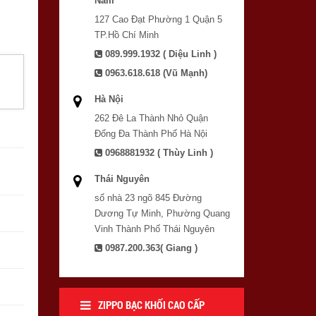
Nam
127 Cao Đạt Phường 1 Quận 5
TP.Hồ Chí Minh
089.999.1932 ( Diệu Linh )
0963.618.618 (Vũ Mạnh)
Hà Nội
262 Đê La Thành Nhỏ Quận
Đống Đa Thành Phố Hà Nội
0968881932 ( Thùy Linh )
Thái Nguyên
số nhà 23 ngõ 845 Đường
Dương Tự Minh, Phường Quang
Vinh Thành Phố Thái Nguyên
0987.200.363( Giang )
ZIPPO BẠC KHỐI CAO CẤP