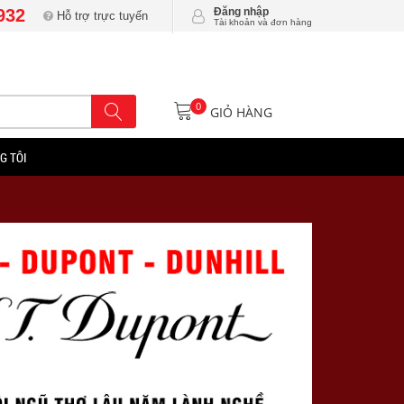
932
Đăng nhập
Hỗ trợ trực tuyến
Tài khoản và đơn hàng
0
GIỎ HÀNG
G TÔI