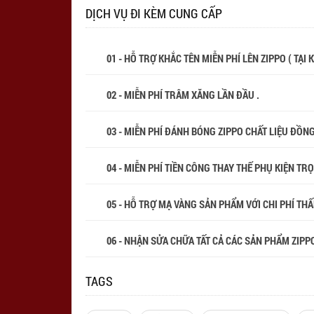
DỊCH VỤ ĐI KÈM CUNG CẤP
01 - HỖ TRỢ KHẮC TÊN MIỄN PHÍ LÊN ZIPPO ( TẠI
02 - MIỄN PHÍ TRÂM XĂNG LẦN ĐẦU .
03 - MIỄN PHÍ ĐÁNH BÓNG ZIPPO CHẤT LIỆU ĐỒN
04 - MIỄN PHÍ TIỀN CÔNG THAY THẾ PHỤ KIỆN TR
05 - HỖ TRỢ MẠ VÀNG SẢN PHẨM VỚI CHI PHÍ THẤP
06 - NHẬN SỬA CHỮA TẤT CẢ CÁC SẢN PHẨM ZIPPO
TAGS