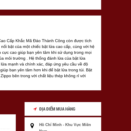
 Cao Cấp Khắc Mã Đáo Thành Công còn được tích
 nổi bật của một chiếc bật lửa cao cấp, cùng với hệ
 cực cao giúp bạn yên tâm khi sử dụng trong mọi
ủa môi trường . Hệ thống đánh lửa của bật lửa
ia lửa mạnh và chính xác, đáp ứng yêu cầu về độ
 giúp bạn yên tâm hơn khi để bật lửa trong túi. Bật
Zippo bên trong với chất liệu thép không rỉ với
ho Zippo có thể hoạt động trong môi trường có gió
để trước quạt máy ngọn lửa Zippo vẫn không tắt
ĐỊA ĐIỂM MUA HÀNG
Hồ Chí Minh - Khu Vực Miền