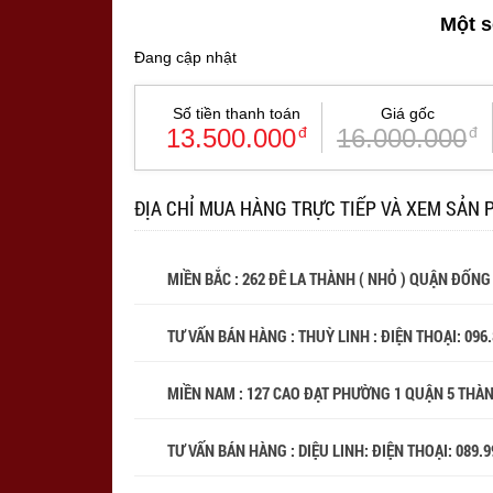
Một s
Đang cập nhật
Số tiền thanh toán
Giá gốc
13.500.000
đ
16.000.000
đ
ĐỊA CHỈ MUA HÀNG TRỰC TIẾP VÀ XEM SẢN 
MIỀN BẮC : 262 ĐÊ LA THÀNH ( NHỎ ) QUẬN ĐỐNG
TƯ VẤN BÁN HÀNG : THUỲ LINH : ĐIỆN THOẠI:
096
MIỀN NAM : 127 CAO ĐẠT PHƯỜNG 1 QUẬN 5 THÀ
TƯ VẤN BÁN HÀNG : DIỆU LINH: ĐIỆN THOẠI:
089.9