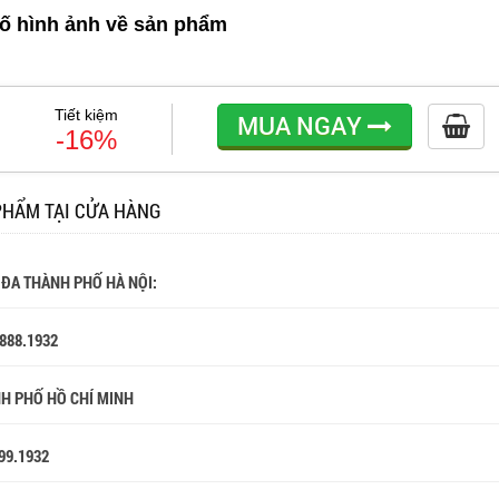
ố hình ảnh về sản phẩm
Tiết kiệm
MUA NGAY
-16%
PHẨM TẠI CỬA HÀNG
 ĐA THÀNH PHỐ HÀ NỘI:
.888.1932
NH PHỐ HỒ CHÍ MINH
99.1932