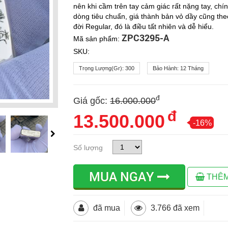
nên khi cầm trên tay cảm giác rất nặng tay, ch
dòng tiêu chuẩn, giá thành bản vỏ dầy cũng th
đời Regular, đó là điều tất nhiên và dễ hiểu.
ZPC3295-A
Mã sản phẩm:
SKU:
Trọng Lượng(gr):
300
Bảo Hành:
12 Tháng
đ
Giá gốc:
16.000.000
đ
13.500.000
-16%
Số lượng
MUA NGAY
THÊM
đã mua
3.766 đã xem