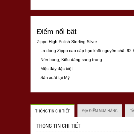
Điểm nổi bật
Zippo High Polish Sterling Silver
– Là dòng Zippo cao cấp bạc khối nguyên chất 92.
– Nền bóng, Kiểu dáng sang trọng
– Mộc đáy đặc biệt.
– Sản xuất tại Mỹ
– Hàng cao cấp của hãng Zippo
– Hàng mới, chính hãng Mỹ 100%, full box
***Lưu ý: Năm sản xuất của bật lửa Zippo có thể th
ĐỊA ĐIỂM MUA HÀNG
T
THÔNG TIN CHI TIẾT
khách đặt hàng.
THÔNG TIN CHI TIẾT