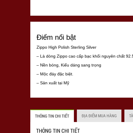
Điểm nổi bật
Zippo High Polish Sterling Silver
– Là dòng Zippo cao cấp bạc khối nguyên chất 92.
– Nền bóng, Kiểu dáng sang trọng
– Mộc đáy đặc biệt.
– Sản xuất tại Mỹ
– Hàng cao cấp của hãng Zippo
– Hàng mới, chính hãng Mỹ 100%, full box
***Lưu ý: Năm sản xuất của bật lửa Zippo có thể th
ĐỊA ĐIỂM MUA HÀNG
T
THÔNG TIN CHI TIẾT
khách đặt hàng.
THÔNG TIN CHI TIẾT