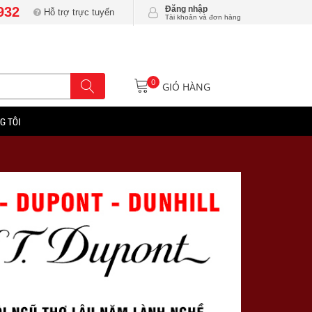
932
Đăng nhập
Hỗ trợ trực tuyến
Tài khoản và đơn hàng
0
GIỎ HÀNG
G TÔI