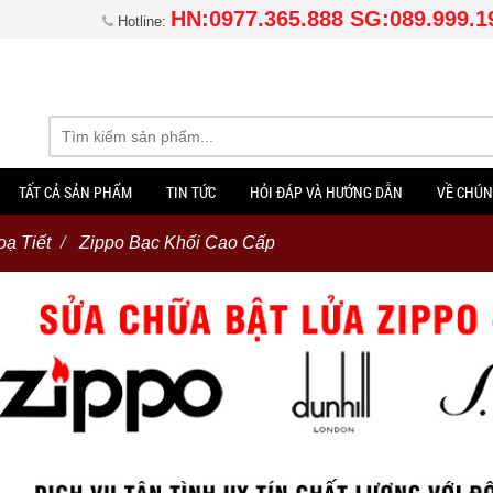
HN:0977.365.888 SG:089.999.1
Hotline:
TẤT CẢ SẢN PHẨM
TIN TỨC
HỎI ĐÁP VÀ HƯỚNG DẪN
VỀ CHÚN
ạ Tiết
Zippo Bạc Khối Cao Cấp