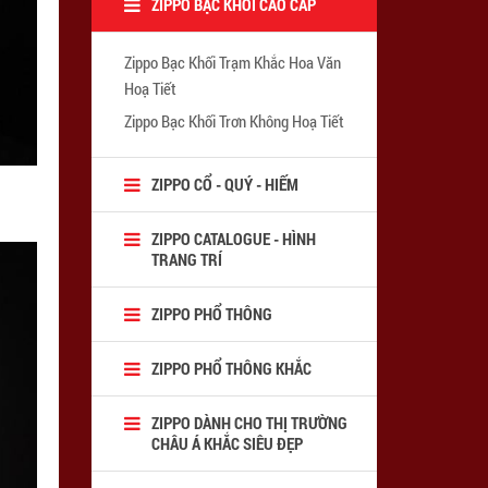
ZIPPO BẠC KHỐI CAO CẤP
Zippo Bạc Khối Trạm Khắc Hoa Văn
Hoạ Tiết
Zippo Bạc Khối Trơn Không Hoạ Tiết
ZIPPO CỔ - QUÝ - HIẾM
ZIPPO CATALOGUE - HÌNH
TRANG TRÍ
ZIPPO PHỔ THÔNG
ZIPPO PHỔ THÔNG KHẮC
ZIPPO DÀNH CHO THỊ TRƯỜNG
CHÂU Á KHẮC SIÊU ĐẸP