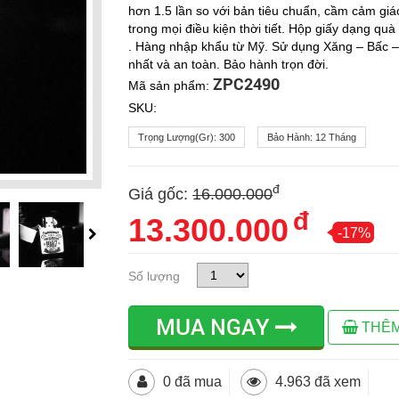
hơn 1.5 lần so với bản tiêu chuẩn, cầm cảm giá
trong mọi điều kiện thời tiết. Hộp giấy dạng q
. Hàng nhập khẩu từ Mỹ. Sử dụng Xăng – Bấc – 
nhất và an toàn. Bảo hành trọn đời.
ZPC2490
Mã sản phẩm:
SKU:
Trọng Lượng(gr):
300
Bảo Hành:
12 Tháng
đ
Giá gốc:
16.000.000
đ
13.300.000
-17%
Số lượng
MUA NGAY
THÊM
0 đã mua
4.963 đã xem