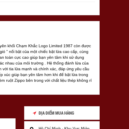
uyên khối Chạm Khắc Logo Limited 1987 còn được
gió ” nổi bật của một chiếc bật lửa cao cấp, cùng
an toàn cực cao giúp bạn yên tâm khi sử dụng
hác nhau của môi trường . Hệ thống đánh lửa của
n với tia lửa mạnh và chính xác, đáp ứng yêu cầu
iếp xúc giúp bạn yên tâm hơn khi để bật lửa trong
kèm ruột Zippo bên trong với chất liệu thép không rỉ
úp cho Zippo có thể hoạt động trong môi trường có
thể để trước quạt máy ngọn lửa Zippo vẫn không tắt
ĐỊA ĐIỂM MUA HÀNG
Hồ Chí Minh - Khu Vực Miền