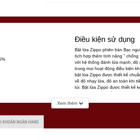
Điều kiện sử dụng
Bật lửa Zippo phiên bản Bạc ng
tích hợp thêm tính năng ” chống 
5%.
với hệ thống đánh lửa mạnh, độ 
trong mọi hoạt động điều kiện k
bật lửa Zippo được thiết kế chuẩ
về độ nhạy lửa, độ an toàn khi t
túi. Bật lửa Zippo được thiết kế 
với buồng đốt 16 lỗ thông gió gi
gió thổi mạnh, thậm chí bạn có 
Xem thêm
lửa.
ay đổi tùy vào thời điểm Quý
ÀI KHOẢN NGÂN HÀNG