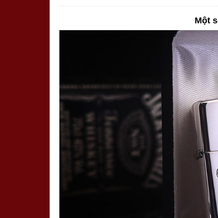
Một s