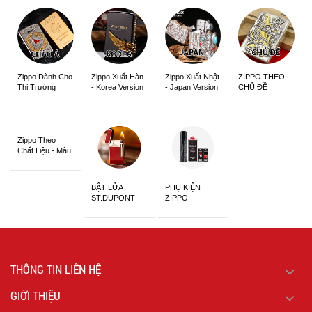
Zippo Dành Cho
Zippo Xuất Hàn
Zippo Xuất Nhật
ZIPPO THEO
Thị Trường
- Korea Version
- Japan Version
CHỦ ĐỀ
Châu Á Khắc
Siêu Đẹp
Zippo Theo
Chất Liệu - Màu
Sắc
BẬT LỬA
PHỤ KIỆN
ST.DUPONT
ZIPPO
CHÍNH HÃNG
THÔNG TIN LIÊN HỆ
GIỚI THIỆU