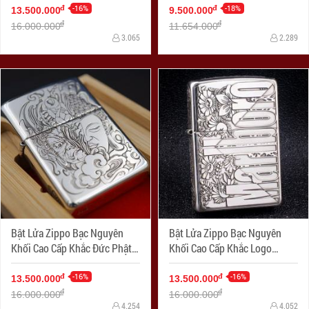
-16%
-18%
đ
đ
13.500.000
9.500.000
đ
đ
16.000.000
11.654.000
3.065
2.289
Bật Lửa Zippo Bạc Nguyên
Bật Lửa Zippo Bạc Nguyên
Khối Cao Cấp Khắc Đức Phật
Khối Cao Cấp Khắc Logo
Và Quỷ Bản Armor
Marlboro Phiên Bản Amor
-16%
-16%
đ
đ
13.500.000
13.500.000
đ
đ
16.000.000
16.000.000
4.254
4.052