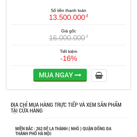
Số tiền thanh toán
13.500.000
đ
Giá gốc
16.000.000
đ
Tiết kiệm
-16%
MUA NGAY
ĐỊA CHỈ MUA HÀNG TRỰC TIẾP VÀ XEM SẢN PHẨM
TẠI CỬA HÀNG
MIỀN BẮC : 262 ĐÊ LA THÀNH ( NHỎ ) QUẬN ĐỐNG ĐA
THÀNH PHỐ HÀ NỘI: