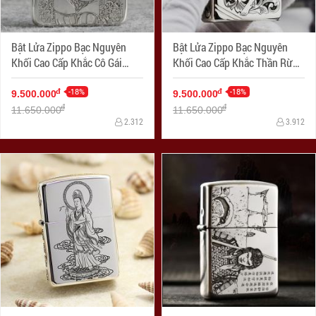
Bật Lửa Zippo Bạc Nguyên
Bật Lửa Zippo Bạc Nguyên
Khối Cao Cấp Khắc Cô Gái
Khối Cao Cấp Khắc Thần Rừng
Sexy Và Đâu Lâu Phiên Bản
Bản Chém Góc
1941
-18%
-18%
đ
đ
9.500.000
9.500.000
đ
đ
11.650.000
11.650.000
2.312
3.912