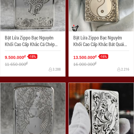
Bật Lửa Zippo Bạc Nguyên
Bật Lửa Zippo Bạc Nguyên
Khối Cao Cấp Khắc Cá Chép
Khối Cao Cấp Khắc Bát Quái
Hóa Rồng Bản 1941
Âm Dương Armor
-18%
-16%
đ
đ
9.500.000
13.500.000
đ
đ
11.650.000
16.000.000
3.288
2.216