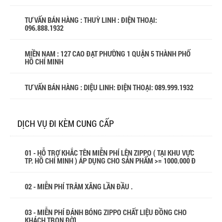
TƯ VẤN BÁN HÀNG : THUỲ LINH : ĐIỆN THOẠI:
096.888.1932
MIỀN NAM : 127 CAO ĐẠT PHƯỜNG 1 QUẬN 5 THÀNH PHỐ
HỒ CHÍ MINH
TƯ VẤN BÁN HÀNG : DIỆU LINH: ĐIỆN THOẠI:
089.999.1932
DỊCH VỤ ĐI KÈM CUNG CẤP
01 - HỖ TRỢ KHẮC TÊN MIỄN PHÍ LÊN ZIPPO ( TẠI KHU VỰC
TP. HỒ CHÍ MINH ) ÁP DỤNG CHO SẢN PHẨM >= 1000.000 Đ
02 - MIỄN PHÍ TRÂM XĂNG LẦN ĐẦU .
03 - MIỄN PHÍ ĐÁNH BÓNG ZIPPO CHẤT LIỆU ĐỒNG CHO
KHÁCH TRỌN ĐỜI .