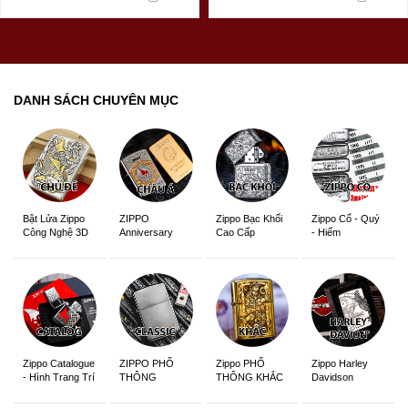
DANH SÁCH CHUYÊN MỤC
ZIPPO
Zippo Bạc Khối
Zippo Cổ - Quý
Bật Lửa Zippo
Anniversary
Cao Cấp
- Hiếm
Công Nghệ 3D
Edition
Sắc Nét
Zippo Catalogue
ZIPPO PHỔ
Zippo PHỔ
Zippo Harley
- Hình Trang Trí
THÔNG
THÔNG KHẮC
Davidson