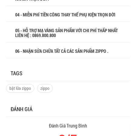
04 - MIỄN PHÍ TIỀN CÔNG THAY THẾ PHỤ KIỆN TRỌN ĐỜI
05 - HỖ TRỢ MẠ VÀNG SẢN PHẨM VỚI CHI PHÍ THẤP NHẤT
LIÊN HỆ : 0869.800.800
06 - NHẬN SỬA CHỮA TẤT CẢ CÁC SẢN PHẨM ZIPPO .
TAGS
bật lửa zippo
zippo
ĐÁNH GIÁ
Đánh Giá Trung Bình