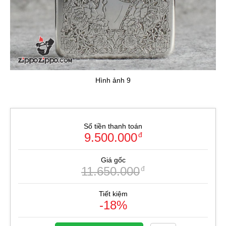
Hình ảnh 9
Số tiền thanh toán
9.500.000
đ
Giá gốc
11.650.000
đ
Tiết kiệm
-18%