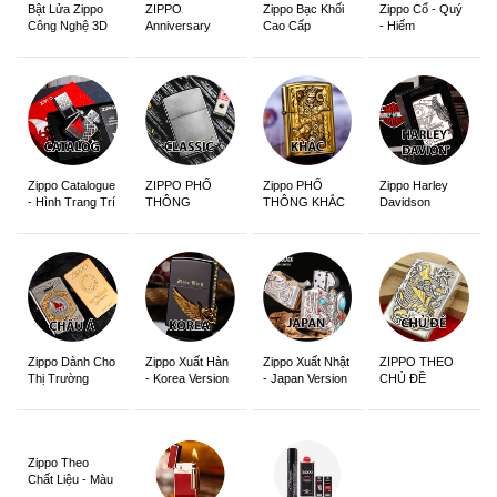
ZIPPO
Zippo Bạc Khối
Zippo Cổ - Quý
Bật Lửa Zippo
Anniversary
Cao Cấp
- Hiếm
Công Nghệ 3D
Edition
Sắc Nét
Zippo Catalogue
ZIPPO PHỔ
Zippo PHỔ
Zippo Harley
- Hình Trang Trí
THÔNG
THÔNG KHẮC
Davidson
Zippo Dành Cho
Zippo Xuất Hàn
Zippo Xuất Nhật
ZIPPO THEO
Thị Trường
- Korea Version
- Japan Version
CHỦ ĐỀ
Châu Á Khắc
Siêu Đẹp
Zippo Theo
Chất Liệu - Màu
Sắc