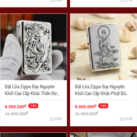
Bật Lửa Zippo Bạc Nguyên
Bật Lửa Zippo Bạc Nguyên
Khối Cao Cấp Khắc Thần Rừng
Khối Cao Cấp Khắc Phật Bà
Bản Chém Góc
Quan Âm
-18%
-18%
đ
đ
9.500.000
9.500.000
đ
đ
11.650.000
11.650.000
3.912
3.370