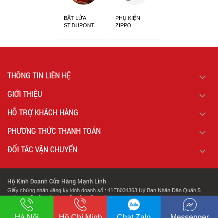
BẬT LỬA
PHỤ KIỆN
ST.DUPONT
ZIPPO
CHÍNH HÃNG
THÔNG TIN LIÊN HỆ
GIỚI THIỆU
HỖ TRỢ KHÁCH HÀNG
PHƯƠNG THỨC THANH TOÁN
ĐỐI TÁC VẬN CHUYỂN
Hộ Kinh Doanh Cửa Hàng Mạnh Linh
Giấy chứng nhận đăng ký kinh doanh số : 41E8034363 Uỷ Ban Nhân Dân Quận 5
Thành Phố Hồ Chí Minh Cấp Lần Đầu Ngày : 07/02/2018.
.
Địa chỉ: 127 Cao Đạt Phường 1 Quận 5 Thành Phố Hồ Chí Minh
Hà Nội
Hồ Chí Minh
Chat Zalo
Messenger