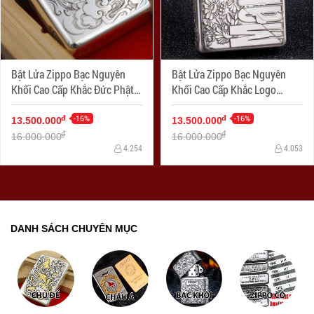
Bật Lửa Zippo Bạc Nguyên
Bật Lửa Zippo Bạc Nguyên
Khối Cao Cấp Khắc Đức Phật
Khối Cao Cấp Khắc Logo
Và Quỷ Bản Armor
Marlboro Phiên Bản Amor
-16%
-16%
đ
đ
13.500.000
13.500.000
đ
đ
16.000.000
16.000.000
4.254
4.053
DANH SÁCH CHUYÊN MỤC