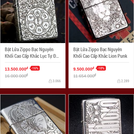
Bật Lửa Zippo Bạc Nguyên
Bật Lửa Zippo Bạc Nguyên
Khối Cao Cấp Khắc Lục Tự Đại
Khối Cao Cấp Khắc Lion Punk
Minh Chú Armor
-16%
-18%
đ
đ
13.500.000
9.500.000
đ
đ
16.000.000
11.654.000
3.066
2.289