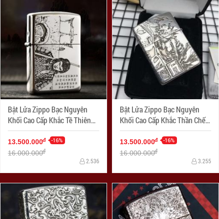
Bật Lửa Zippo Bạc Nguyên
Bật Lửa Zippo Bạc Nguyên
Khối Cao Cấp Khắc Tề Thiên
Khối Cao Cấp Khắc Thần Chết
Đại Thánh Armor
Armor
-16%
-16%
đ
đ
13.500.000
13.500.000
đ
đ
16.000.000
16.000.000
2.536
3.255