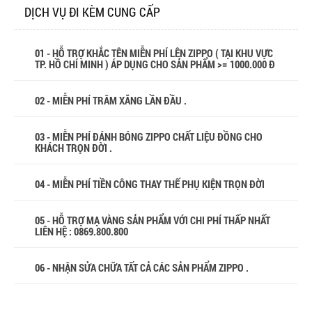
DỊCH VỤ ĐI KÈM CUNG CẤP
01 - HỖ TRỢ KHẮC TÊN MIỄN PHÍ LÊN ZIPPO ( TẠI KHU VỰC
TP. HỒ CHÍ MINH ) ÁP DỤNG CHO SẢN PHẨM >= 1000.000 Đ
02 - MIỄN PHÍ TRÂM XĂNG LẦN ĐẦU .
03 - MIỄN PHÍ ĐÁNH BÓNG ZIPPO CHẤT LIỆU ĐỒNG CHO
KHÁCH TRỌN ĐỜI .
04 - MIỄN PHÍ TIỀN CÔNG THAY THẾ PHỤ KIỆN TRỌN ĐỜI
05 - HỖ TRỢ MẠ VÀNG SẢN PHẨM VỚI CHI PHÍ THẤP NHẤT
LIÊN HỆ : 0869.800.800
06 - NHẬN SỬA CHỮA TẤT CẢ CÁC SẢN PHẨM ZIPPO .