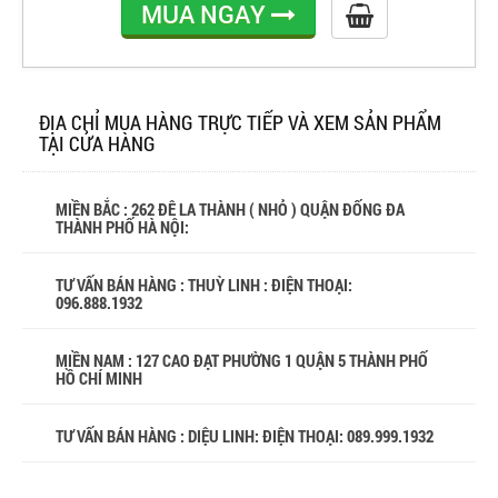
MUA NGAY
ĐỊA CHỈ MUA HÀNG TRỰC TIẾP VÀ XEM SẢN PHẨM
TẠI CỬA HÀNG
MIỀN BẮC : 262 ĐÊ LA THÀNH ( NHỎ ) QUẬN ĐỐNG ĐA
THÀNH PHỐ HÀ NỘI:
TƯ VẤN BÁN HÀNG : THUỲ LINH : ĐIỆN THOẠI:
096.888.1932
MIỀN NAM : 127 CAO ĐẠT PHƯỜNG 1 QUẬN 5 THÀNH PHỐ
HỒ CHÍ MINH
TƯ VẤN BÁN HÀNG : DIỆU LINH: ĐIỆN THOẠI:
089.999.1932