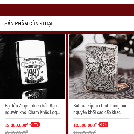
SẢN PHẨM CÙNG LOẠI
Bật lửa Zippo phiên bản Bạc
Bật lửa Zippo chính hãng bạc
nguyên khối Chạm Khắc Logo
nguyên khối cao cấp khắc
Limited 1987 Bản Armor
thiên thần bản armor
-17%
-16%
đ
đ
13.300.000
13.500.000
đ
đ
16.000.000
16.000.000