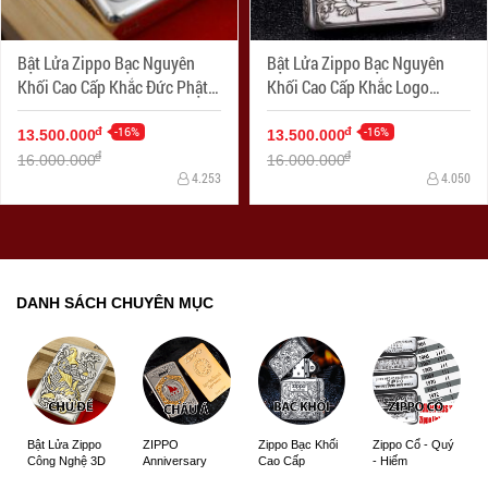
Bật Lửa Zippo Bạc Nguyên
Bật Lửa Zippo Bạc Nguyên
Khối Cao Cấp Khắc Đức Phật
Khối Cao Cấp Khắc Logo
Và Quỷ Bản Armor
Marlboro Phiên Bản Amor
-16%
-16%
đ
đ
13.500.000
13.500.000
đ
đ
16.000.000
16.000.000
4.253
4.050
DANH SÁCH CHUYÊN MỤC
ZIPPO
Zippo Bạc Khối
Zippo Cổ - Quý
Bật Lửa Zippo
Anniversary
Cao Cấp
- Hiếm
Công Nghệ 3D
Edition
Sắc Nét