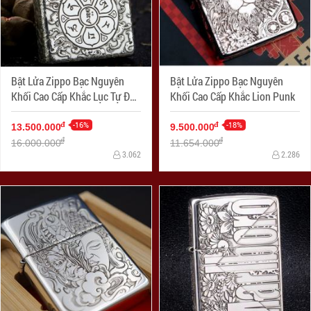
Bật Lửa Zippo Bạc Nguyên
Bật Lửa Zippo Bạc Nguyên
Khối Cao Cấp Khắc Lục Tự Đại
Khối Cao Cấp Khắc Lion Punk
Minh Chú Armor
-16%
-18%
đ
đ
13.500.000
9.500.000
đ
đ
16.000.000
11.654.000
3.062
2.286