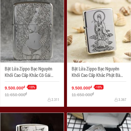
Bật Lửa Zippo Bạc Nguyên
Bật Lửa Zippo Bạc Nguyên
Khối Cao Cấp Khắc Cô Gái
Khối Cao Cấp Khắc Phật Bà
Sexy Và Đâu Lâu Phiên Bản
Quan Âm
1941
-18%
-18%
đ
đ
9.500.000
9.500.000
đ
đ
11.650.000
11.650.000
2.311
3.367