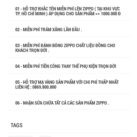
01 - HỖ TRỢ KHẮC TÊN MIỄN PHÍ LÊN ZIPPO ( TẠI KHU VỰC
TP. HỒ CHÍ MINH ) ÁP DỤNG CHO SẢN PHẨM >= 1000.000 Đ
02 - MIỄN PHÍ TRÂM XĂNG LẦN ĐẦU .
03 - MIỄN PHÍ ĐÁNH BÓNG ZIPPO CHẤT LIỆU ĐỒNG CHO
KHÁCH TRỌN ĐỜI .
04 - MIỄN PHÍ TIỀN CÔNG THAY THẾ PHỤ KIỆN TRỌN ĐỜI
05 - HỖ TRỢ MẠ VÀNG SẢN PHẨM VỚI CHI PHÍ THẤP NHẤT
LIÊN HỆ : 0869.800.800
06 - NHẬN SỬA CHỮA TẤT CẢ CÁC SẢN PHẨM ZIPPO .
TAGS