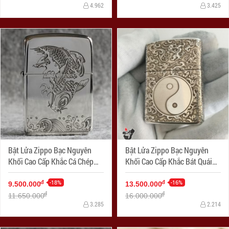
4.962
3.425
Bật Lửa Zippo Bạc Nguyên
Bật Lửa Zippo Bạc Nguyên
Khối Cao Cấp Khắc Cá Chép
Khối Cao Cấp Khắc Bát Quái
Hóa Rồng Bản 1941
Âm Dương Armor
-18%
-16%
đ
đ
9.500.000
13.500.000
đ
đ
11.650.000
16.000.000
3.285
2.214