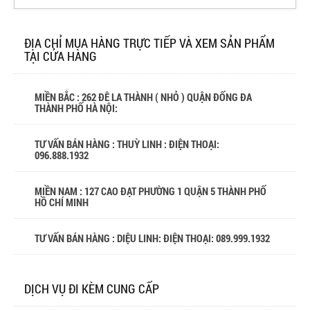
ĐỊA CHỈ MUA HÀNG TRỰC TIẾP VÀ XEM SẢN PHẨM
TẠI CỬA HÀNG
MIỀN BẮC : 262 ĐÊ LA THÀNH ( NHỎ ) QUẬN ĐỐNG ĐA
THÀNH PHỐ HÀ NỘI:
TƯ VẤN BÁN HÀNG : THUỲ LINH : ĐIỆN THOẠI:
096.888.1932
MIỀN NAM : 127 CAO ĐẠT PHƯỜNG 1 QUẬN 5 THÀNH PHỐ
HỒ CHÍ MINH
TƯ VẤN BÁN HÀNG : DIỆU LINH: ĐIỆN THOẠI:
089.999.1932
DỊCH VỤ ĐI KÈM CUNG CẤP