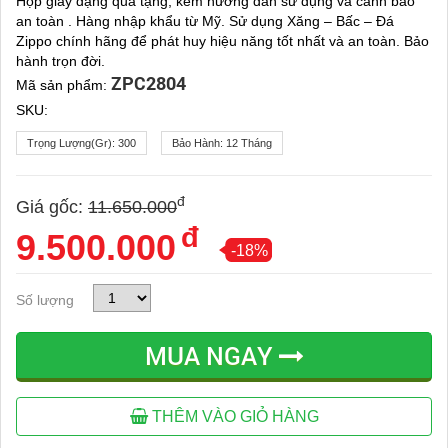
Hộp giấy dạng quà tặng, kèm hướng dẫn sử dụng và cảnh báo
an toàn . Hàng nhập khẩu từ Mỹ. Sử dụng Xăng – Bấc – Đá
Zippo chính hãng để phát huy hiệu năng tốt nhất và an toàn. Bảo
hành trọn đời.
ZPC2804
Mã sản phẩm:
SKU:
Trọng Lượng(gr):
300
Bảo Hành:
12 Tháng
đ
Giá gốc:
11.650.000
đ
9.500.000
-18%
Số lượng
MUA NGAY
THÊM VÀO GIỎ HÀNG