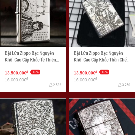
Bật Lửa Zippo Bạc Nguyên
Bật Lửa Zippo Bạc Nguyên
Khối Cao Cấp Khắc Tề Thiên
Khối Cao Cấp Khắc Thần Chết
Đại Thánh Armor
Armor
-16%
-16%
đ
đ
13.500.000
13.500.000
đ
đ
16.000.000
16.000.000
2.532
3.250