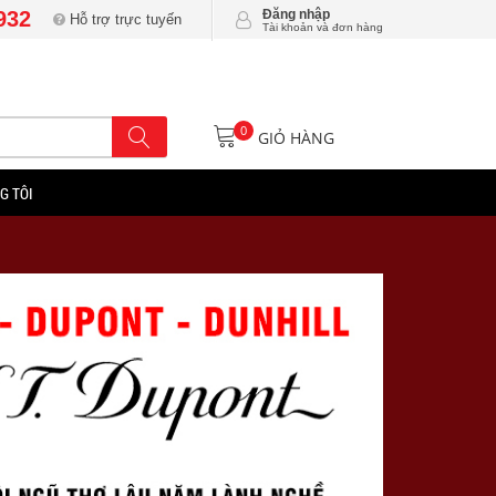
932
Đăng nhập
Hỗ trợ trực tuyến
Tài khoản và đơn hàng
0
GIỎ HÀNG
G TÔI