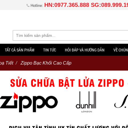
HN:0977.365.888 SG:089.999.1
Hotline:
TẤT CẢ SẢN PHẨM
TIN TỨC
HỎI ĐÁP VÀ HƯỚNG DẪN
VỀ CHÚN
ạ Tiết
Zippo Bạc Khối Cao Cấp