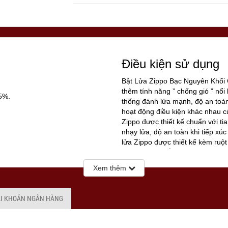
Điều kiện sử dụng
Bật Lửa Zippo Bạc Nguyên Khối
thêm tính năng ” chống gió ” nổi
5%.
thống đánh lửa mạnh, độ an toàn
hoạt động điều kiện khác nhau c
Zippo được thiết kế chuẩn với t
nhạy lửa, độ an toàn khi tiếp xúc
lửa Zippo được thiết kế kèm ruột 
buồng đốt 16 lỗ thông gió giúp c
thổi mạnh, thậm chí bạn có thể 
Xem thêm
lửa.
ay đổi tùy vào thời điểm Quý
ÀI KHOẢN NGÂN HÀNG