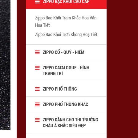
ZIPPO BẠC KHỐI CAO CẤP
Zippo Bạc Khối Trạm Khắc Hoa Văn
Hoạ Tiết
Zippo Bạc Khối Trơn Không Hoạ Tiết
ZIPPO CỔ - QUÝ - HIẾM
ZIPPO CATALOGUE - HÌNH
TRANG TRÍ
ZIPPO PHỔ THÔNG
ZIPPO PHỔ THÔNG KHẮC
ZIPPO DÀNH CHO THỊ TRƯỜNG
CHÂU Á KHẮC SIÊU ĐẸP