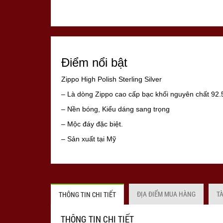
Điểm nổi bật
Zippo High Polish Sterling Silver
– Là dòng Zippo cao cấp bạc khối nguyên chất 92.
– Nền bóng, Kiểu dáng sang trọng
– Mộc đáy đặc biệt.
– Sản xuất tại Mỹ
– Hàng cao cấp của hãng Zippo
– Hàng mới, chính hãng Mỹ 100%, full box
***Lưu ý: Năm sản xuất của bật lửa Zippo có thể th
ĐỊA ĐIỂM MUA HÀNG
T
THÔNG TIN CHI TIẾT
khách đặt hàng.
THÔNG TIN CHI TIẾT