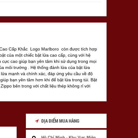
 Cao Cấp Khắc Logo Marlboro còn được tích hợp
 bật của một chiếc bật lửa cao cấp, cùng với hệ
 cực cao giúp bạn yên tâm khi sử dụng trong mọi
ủa môi trường . Hệ thống đánh lửa của bật lửa
ia lửa mạnh và chính xác, đáp ứng yêu cầu về độ
 giúp bạn yên tâm hơn khi để bật lửa trong túi. Bật
Zippo bên trong với chất liệu thép không rỉ với
ho Zippo có thể hoạt động trong môi trường có gió
để trước quạt máy ngọn lửa Zippo vẫn không tắt
ĐỊA ĐIỂM MUA HÀNG
Hồ Chí Minh - Khu Vực Miền