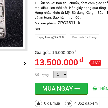
1.5 lần so với bản tiêu chuẩn, cầm cảm giác ch
mọi điều kiện thời tiết. Hộp giấy dạng quà tặn
Hàng nhập khẩu từ Mỹ. Sử dụng Xăng – Bấc – Đ
và an toàn. Bảo hành trọn đời.
ZPC2811-A
Mã sản phẩm:
SKU:
Trọng Lượng(gr):
300
Bảo Hành:
12 Tháng
đ
Giá gốc:
16.000.000
đ
13.500.000
-16%
Số lượng
MUA NGAY
THÊM
0 đã mua
4.052 đã xem