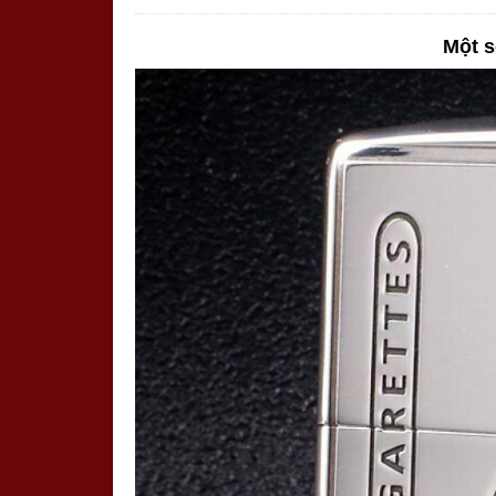
Một s