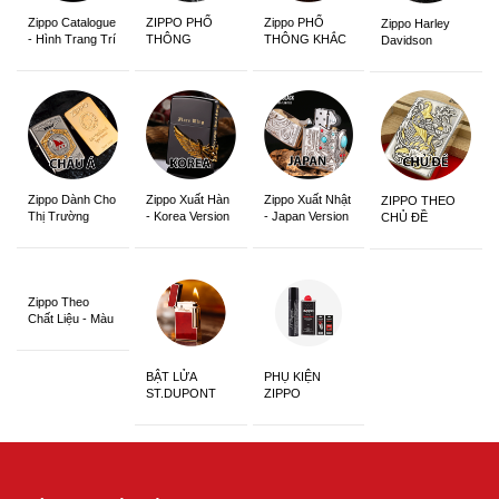
Zippo Catalogue
ZIPPO PHỔ
Zippo PHỔ
Zippo Harley
- Hình Trang Trí
THÔNG
THÔNG KHẮC
Davidson
Zippo Dành Cho
Zippo Xuất Hàn
Zippo Xuất Nhật
ZIPPO THEO
Thị Trường
- Korea Version
- Japan Version
CHỦ ĐỀ
Châu Á Khắc
Siêu Đẹp
Zippo Theo
Chất Liệu - Màu
Sắc
BẬT LỬA
PHỤ KIỆN
ST.DUPONT
ZIPPO
CHÍNH HÃNG