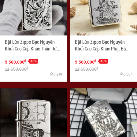
Bật Lửa Zippo Bạc Nguyên
Bật Lửa Zippo Bạc Nguyên
Khối Cao Cấp Khắc Thần Rừng
Khối Cao Cấp Khắc Phật Bà
Bản Chém Góc
Quan Âm
-18%
-18%
đ
đ
9.500.000
9.500.000
đ
đ
11.650.000
11.650.000
3.910
3.367