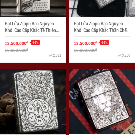
Bật Lửa Zippo Bạc Nguyên
Bật Lửa Zippo Bạc Nguyên
Khối Cao Cấp Khắc Tề Thiên
Khối Cao Cấp Khắc Thần Chết
Đại Thánh Armor
Armor
-16%
-16%
đ
đ
13.500.000
13.500.000
đ
đ
16.000.000
16.000.000
2.532
3.250