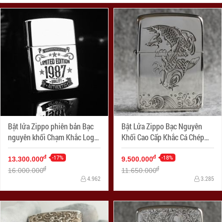
Bật lửa Zippo phiên bản Bạc
Bật Lửa Zippo Bạc Nguyên
nguyên khối Chạm Khắc Logo
Khối Cao Cấp Khắc Cá Chép
Limited 1987 Bản Armor
Hóa Rồng Bản 1941
-17%
-18%
đ
đ
13.300.000
9.500.000
đ
đ
16.000.000
11.650.000
4.962
3.285