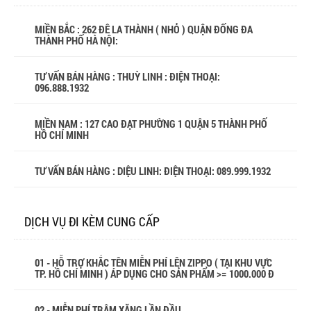
MIỀN BẮC : 262 ĐÊ LA THÀNH ( NHỎ ) QUẬN ĐỐNG ĐA
THÀNH PHỐ HÀ NỘI:
TƯ VẤN BÁN HÀNG : THUỲ LINH : ĐIỆN THOẠI:
096.888.1932
MIỀN NAM : 127 CAO ĐẠT PHƯỜNG 1 QUẬN 5 THÀNH PHỐ
HỒ CHÍ MINH
TƯ VẤN BÁN HÀNG : DIỆU LINH: ĐIỆN THOẠI:
089.999.1932
DỊCH VỤ ĐI KÈM CUNG CẤP
01 - HỖ TRỢ KHẮC TÊN MIỄN PHÍ LÊN ZIPPO ( TẠI KHU VỰC
TP. HỒ CHÍ MINH ) ÁP DỤNG CHO SẢN PHẨM >= 1000.000 Đ
02 - MIỄN PHÍ TRÂM XĂNG LẦN ĐẦU .