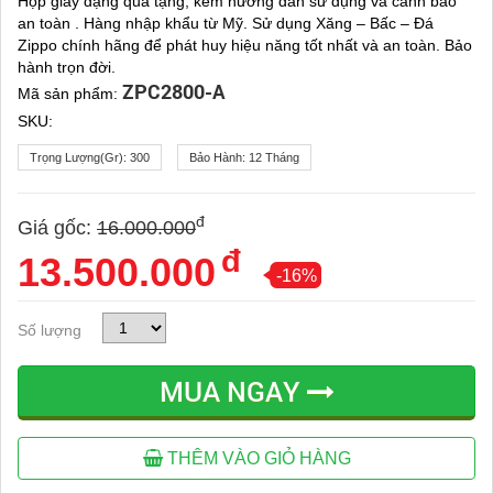
Hộp giấy dạng quà tặng, kèm hướng dẫn sử dụng và cảnh báo
an toàn . Hàng nhập khẩu từ Mỹ. Sử dụng Xăng – Bấc – Đá
Zippo chính hãng để phát huy hiệu năng tốt nhất và an toàn. Bảo
hành trọn đời.
ZPC2800-A
Mã sản phẩm:
SKU:
Trọng Lượng(gr):
300
Bảo Hành:
12 Tháng
đ
Giá gốc:
16.000.000
đ
13.500.000
-16%
Số lượng
MUA NGAY
THÊM VÀO GIỎ HÀNG