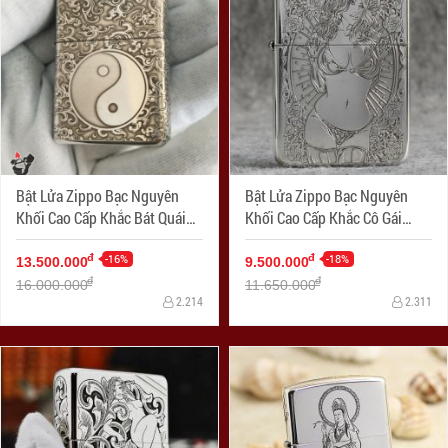
Bật Lửa Zippo Bạc Nguyên
Bật Lửa Zippo Bạc Nguyên
Khối Cao Cấp Khắc Bát Quái
Khối Cao Cấp Khắc Cô Gái
Âm Dương Armor
Sexy Và Đâu Lâu Phiên Bản
-16%
1941
-18%
đ
đ
13.500.000
9.500.000
đ
đ
16.000.000
11.650.000
2.214
2.311