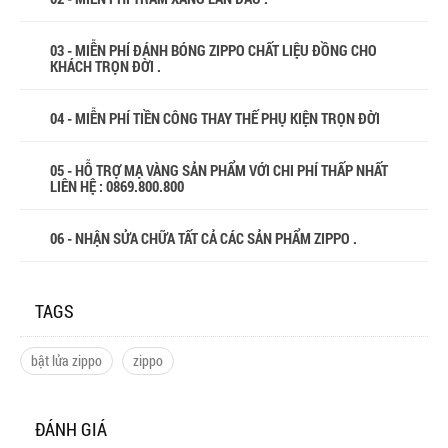
03 - MIỄN PHÍ ĐÁNH BÓNG ZIPPO CHẤT LIỆU ĐỒNG CHO
KHÁCH TRỌN ĐỜI .
04 - MIỄN PHÍ TIỀN CÔNG THAY THẾ PHỤ KIỆN TRỌN ĐỜI
05 - HỖ TRỢ MẠ VÀNG SẢN PHẨM VỚI CHI PHÍ THẤP NHẤT
LIÊN HỆ : 0869.800.800
06 - NHẬN SỬA CHỮA TẤT CẢ CÁC SẢN PHẨM ZIPPO .
TAGS
bật lửa zippo
zippo
ĐÁNH GIÁ