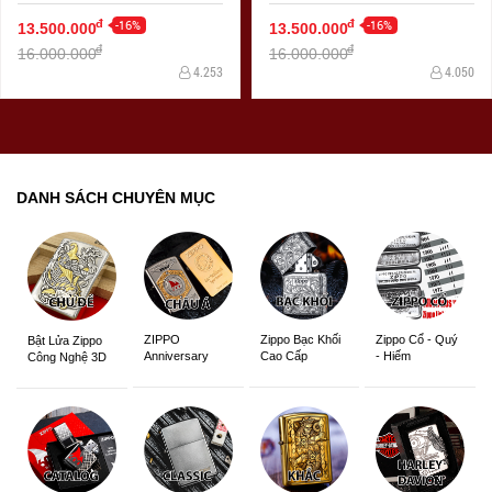
Và Quỷ Bản Armor
Marlboro Phiên Bản Amor
-16%
-16%
đ
đ
13.500.000
13.500.000
đ
đ
16.000.000
16.000.000
4.253
4.050
DANH SÁCH CHUYÊN MỤC
ZIPPO
Zippo Bạc Khối
Zippo Cổ - Quý
Bật Lửa Zippo
Anniversary
Cao Cấp
- Hiếm
Công Nghệ 3D
Edition
Sắc Nét