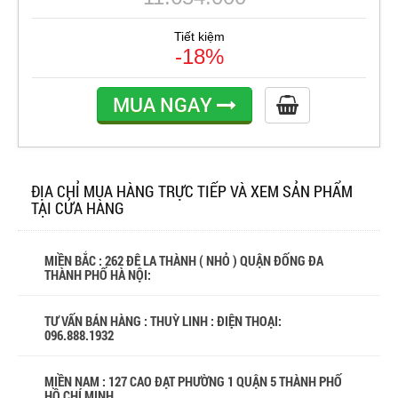
Tiết kiệm
-18%
MUA NGAY
ĐỊA CHỈ MUA HÀNG TRỰC TIẾP VÀ XEM SẢN PHẨM
TẠI CỬA HÀNG
MIỀN BẮC : 262 ĐÊ LA THÀNH ( NHỎ ) QUẬN ĐỐNG ĐA
THÀNH PHỐ HÀ NỘI:
TƯ VẤN BÁN HÀNG : THUỲ LINH : ĐIỆN THOẠI:
096.888.1932
MIỀN NAM : 127 CAO ĐẠT PHƯỜNG 1 QUẬN 5 THÀNH PHỐ
HỒ CHÍ MINH