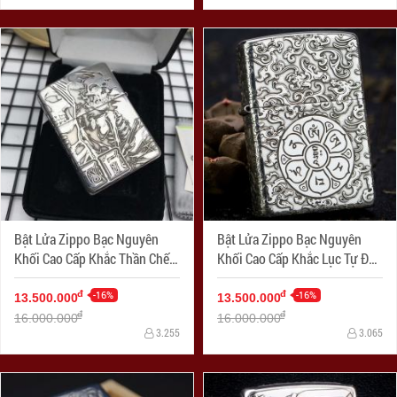
Bật Lửa Zippo Bạc Nguyên
Bật Lửa Zippo Bạc Nguyên
Khối Cao Cấp Khắc Thần Chết
Khối Cao Cấp Khắc Lục Tự Đại
Armor
Minh Chú Armor
-16%
-16%
đ
đ
13.500.000
13.500.000
đ
đ
16.000.000
16.000.000
3.255
3.065