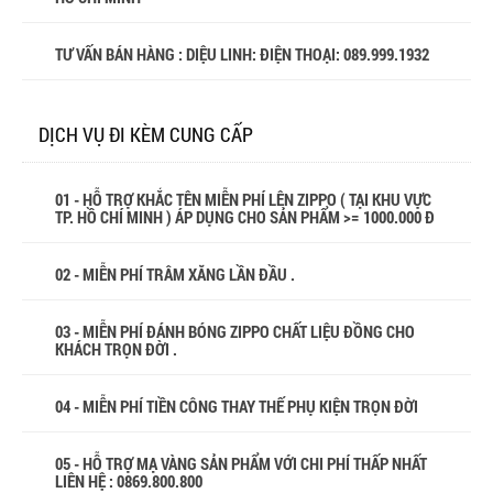
TƯ VẤN BÁN HÀNG : DIỆU LINH: ĐIỆN THOẠI:
089.999.1932
DỊCH VỤ ĐI KÈM CUNG CẤP
01 - HỖ TRỢ KHẮC TÊN MIỄN PHÍ LÊN ZIPPO ( TẠI KHU VỰC
TP. HỒ CHÍ MINH ) ÁP DỤNG CHO SẢN PHẨM >= 1000.000 Đ
02 - MIỄN PHÍ TRÂM XĂNG LẦN ĐẦU .
03 - MIỄN PHÍ ĐÁNH BÓNG ZIPPO CHẤT LIỆU ĐỒNG CHO
KHÁCH TRỌN ĐỜI .
04 - MIỄN PHÍ TIỀN CÔNG THAY THẾ PHỤ KIỆN TRỌN ĐỜI
05 - HỖ TRỢ MẠ VÀNG SẢN PHẨM VỚI CHI PHÍ THẤP NHẤT
LIÊN HỆ : 0869.800.800