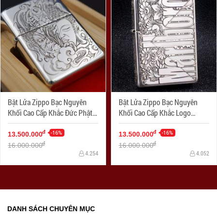
Bật Lửa Zippo Bạc Nguyên
Bật Lửa Zippo Bạc Nguyên
Khối Cao Cấp Khắc Đức Phật
Khối Cao Cấp Khắc Logo
Và Quỷ Bản Armor
Marlboro Phiên Bản Amor
-16%
-16%
đ
đ
13.500.000
13.500.000
đ
đ
16.000.000
16.000.000
4.254
4.052
DANH SÁCH CHUYÊN MỤC