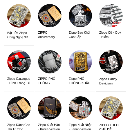
ZIPPO
Zippo Bạc Khối
Zippo Cổ - Quý
Bật Lửa Zippo
Anniversary
Cao Cấp
- Hiếm
Công Nghệ 3D
Edition
Sắc Nét
Zippo Catalogue
ZIPPO PHỔ
Zippo PHỔ
Zippo Harley
- Hình Trang Trí
THÔNG
THÔNG KHẮC
Davidson
Zippo Dành Cho
Zippo Xuất Hàn
Zippo Xuất Nhật
ZIPPO THEO
Thị Trường
- Korea Version
- Japan Version
CHỦ ĐỀ