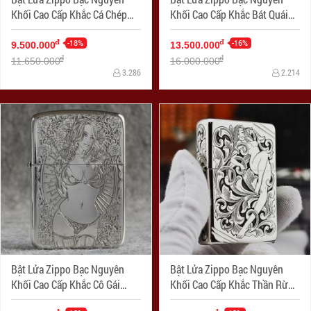
Khối Cao Cấp Khắc Cá Chép
Khối Cao Cấp Khắc Bát Quái
Hóa Rồng Bản 1941
Âm Dương Armor
-18%
-16%
đ
đ
9.500.000
13.500.000
đ
đ
11.650.000
16.000.000
3.286
2.214
Bật Lửa Zippo Bạc Nguyên
Bật Lửa Zippo Bạc Nguyên
Khối Cao Cấp Khắc Cô Gái
Khối Cao Cấp Khắc Thần Rừng
Sexy Và Đâu Lâu Phiên Bản
Bản Chém Góc