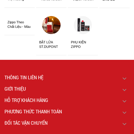
Châu Á Khắc
Siêu Đẹp
Zippo Theo
Chất Liệu - Màu
Sắc
BẬT LỬA
PHỤ KIỆN
ST.DUPONT
ZIPPO
CHÍNH HÃNG
THÔNG TIN LIÊN HỆ
GIỚI THIỆU
HỖ TRỢ KHÁCH HÀNG
PHƯƠNG THỨC THANH TOÁN
ĐỐI TÁC VẬN CHUYỂN