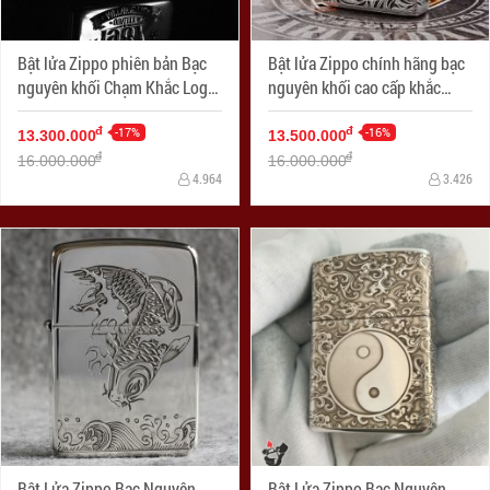
Bật lửa Zippo phiên bản Bạc
Bật lửa Zippo chính hãng bạc
nguyên khối Chạm Khắc Logo
nguyên khối cao cấp khắc
Limited 1987 Bản Armor
thiên thần bản armor
-17%
-16%
đ
đ
13.300.000
13.500.000
đ
đ
16.000.000
16.000.000
4.964
3.426
Bật Lửa Zippo Bạc Nguyên
Bật Lửa Zippo Bạc Nguyên