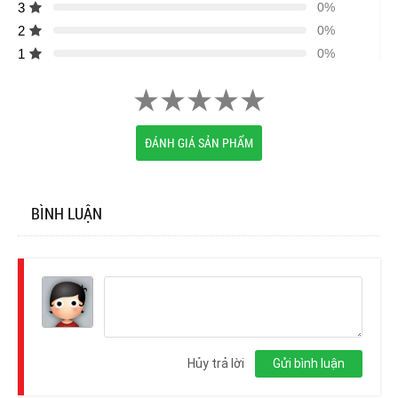
3
0%
2
0%
1
0%
ĐÁNH GIÁ SẢN PHẨM
BÌNH LUẬN
Đăng
nhập
Hủy trả lời
Gửi bình luận