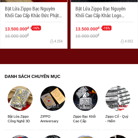
Bật Lửa Zippo Bạc Nguyên
Bật Lửa Zippo Bạc Nguyên
Khối Cao Cấp Khắc Đức Phật
Khối Cao Cấp Khắc Logo
Và Quỷ Bản Armor
Marlboro Phiên Bản Amor
-16%
-16%
đ
đ
13.500.000
13.500.000
đ
đ
16.000.000
16.000.000
4.254
4.052
DANH SÁCH CHUYÊN MỤC
ZIPPO
Zippo Bạc Khối
Zippo Cổ - Quý
Bật Lửa Zippo
Anniversary
Cao Cấp
- Hiếm
Công Nghệ 3D
Edition
Sắc Nét