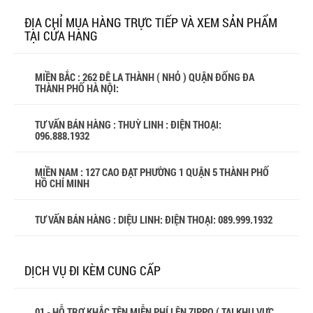
ĐỊA CHỈ MUA HÀNG TRỰC TIẾP VÀ XEM SẢN PHẨM
TẠI CỬA HÀNG
MIỀN BẮC : 262 ĐÊ LA THÀNH ( NHỎ ) QUẬN ĐỐNG ĐA
THÀNH PHỐ HÀ NỘI:
TƯ VẤN BÁN HÀNG : THUỲ LINH : ĐIỆN THOẠI:
096.888.1932
MIỀN NAM : 127 CAO ĐẠT PHƯỜNG 1 QUẬN 5 THÀNH PHỐ
HỒ CHÍ MINH
TƯ VẤN BÁN HÀNG : DIỆU LINH: ĐIỆN THOẠI:
089.999.1932
DỊCH VỤ ĐI KÈM CUNG CẤP
01 - HỖ TRỢ KHẮC TÊN MIỄN PHÍ LÊN ZIPPO ( TẠI KHU VỰC