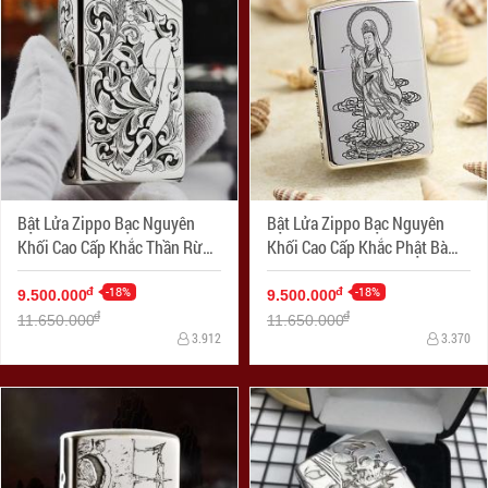
Bật Lửa Zippo Bạc Nguyên
Bật Lửa Zippo Bạc Nguyên
Khối Cao Cấp Khắc Thần Rừng
Khối Cao Cấp Khắc Phật Bà
Bản Chém Góc
Quan Âm
-18%
-18%
đ
đ
9.500.000
9.500.000
đ
đ
11.650.000
11.650.000
3.912
3.370