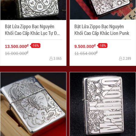
Bật Lửa Zippo Bạc Nguyên
Bật Lửa Zippo Bạc Nguyên
Khối Cao Cấp Khắc Lục Tự Đại
Khối Cao Cấp Khắc Lion Punk
Minh Chú Armor
-16%
-18%
đ
đ
13.500.000
9.500.000
đ
đ
16.000.000
11.654.000
3.065
2.289