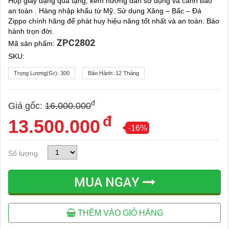
Hộp giấy dạng quà tặng, kèm hướng dẫn sử dụng và cảnh báo
an toàn . Hàng nhập khẩu từ Mỹ. Sử dụng Xăng – Bấc – Đá
Zippo chính hãng để phát huy hiệu năng tốt nhất và an toàn. Bảo
hành trọn đời.
ZPC2802
Mã sản phẩm:
SKU:
Trọng Lượng(gr):
300
Bảo Hành:
12 Tháng
đ
Giá gốc:
16.000.000
đ
13.500.000
-16%
Số lượng
MUA NGAY
THÊM VÀO GIỎ HÀNG