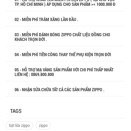
TP. HỒ CHÍ MINH ) ÁP DỤNG CHO SẢN PHẨM >= 1000.000 Đ
02 - MIỄN PHÍ TRÂM XĂNG LẦN ĐẦU .
03 - MIỄN PHÍ ĐÁNH BÓNG ZIPPO CHẤT LIỆU ĐỒNG CHO
KHÁCH TRỌN ĐỜI .
04 - MIỄN PHÍ TIỀN CÔNG THAY THẾ PHỤ KIỆN TRỌN ĐỜI
05 - HỖ TRỢ MẠ VÀNG SẢN PHẨM VỚI CHI PHÍ THẤP NHẤT
LIÊN HỆ : 0869.800.800
06 - NHẬN SỬA CHỮA TẤT CẢ CÁC SẢN PHẨM ZIPPO .
TAGS
bật lửa zippo
zippo