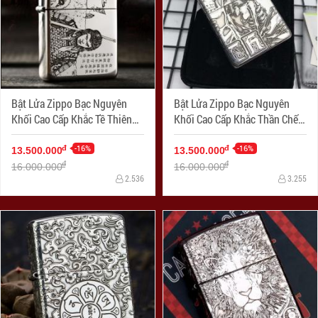
Bật Lửa Zippo Bạc Nguyên
Bật Lửa Zippo Bạc Nguyên
Khối Cao Cấp Khắc Tề Thiên
Khối Cao Cấp Khắc Thần Chết
Đại Thánh Armor
Armor
-16%
-16%
đ
đ
13.500.000
13.500.000
đ
đ
16.000.000
16.000.000
2.536
3.255