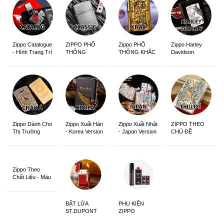
Zippo Catalogue
ZIPPO PHỔ
Zippo PHỔ
Zippo Harley
- Hình Trang Trí
THÔNG
THÔNG KHẮC
Davidson
Zippo Dành Cho
Zippo Xuất Hàn
Zippo Xuất Nhật
ZIPPO THEO
Thị Trường
- Korea Version
- Japan Version
CHỦ ĐỀ
Châu Á Khắc
Siêu Đẹp
Zippo Theo
Chất Liệu - Màu
Sắc
BẬT LỬA
PHỤ KIỆN
ST.DUPONT
ZIPPO
CHÍNH HÃNG