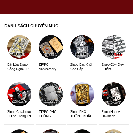
DANH SÁCH CHUYÊN MỤC
ZIPPO
Zippo Bạc Khối
Zippo Cổ - Quý
Bật Lửa Zippo
Anniversary
Cao Cấp
- Hiếm
Công Nghệ 3D
Edition
Sắc Nét
Zippo Catalogue
ZIPPO PHỔ
Zippo PHỔ
Zippo Harley
- Hình Trang Trí
THÔNG
THÔNG KHẮC
Davidson