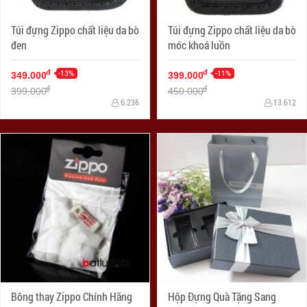
Túi đựng Zippo chất liệu da bò
Túi đựng Zippo chất liệu da bò
đen
móc khoá luồn
-13%
-11%
đ
đ
349.000
399.000
đ
đ
399.000
450.000
6.236
13.612
Bông thay Zippo Chính Hãng
Hộp Đựng Quà Tặng Sang