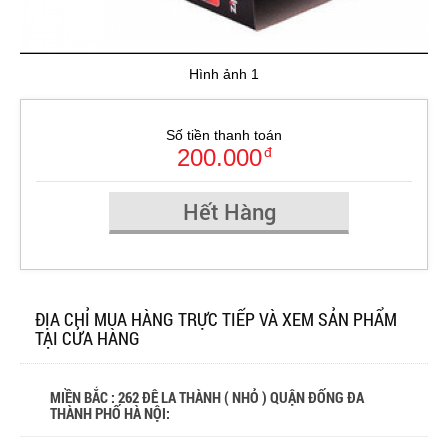
Hình ảnh 1
Số tiền thanh toán
200.000
đ
Hết Hàng
ĐỊA CHỈ MUA HÀNG TRỰC TIẾP VÀ XEM SẢN PHẨM
TẠI CỬA HÀNG
MIỀN BẮC : 262 ĐÊ LA THÀNH ( NHỎ ) QUẬN ĐỐNG ĐA
THÀNH PHỐ HÀ NỘI: