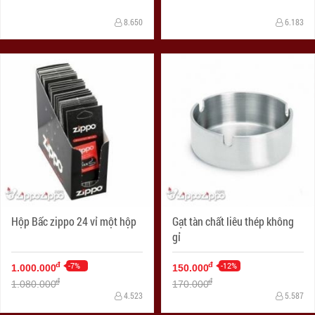
8.650
6.183
Hộp Bấc zippo 24 vỉ một hộp
Gạt tàn chất liêu thép không
gỉ
-7%
-12%
đ
đ
1.000.000
150.000
đ
đ
1.080.000
170.000
4.523
5.587