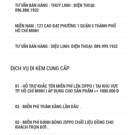
TƯ VẤN BÁN HÀNG : THUỲ LINH : ĐIỆN THOẠI:
096.888.1932
MIỀN NAM : 127 CAO ĐẠT PHƯỜNG 1 QUẬN 5 THÀNH PHỐ
HỒ CHÍ MINH
TƯ VẤN BÁN HÀNG : DIỆU LINH: ĐIỆN THOẠI:
089.999.1932
DỊCH VỤ ĐI KÈM CUNG CẤP
01 - HỖ TRỢ KHẮC TÊN MIỄN PHÍ LÊN ZIPPO ( TẠI KHU VỰC
TP. HỒ CHÍ MINH ) ÁP DỤNG CHO SẢN PHẨM >= 1000.000 Đ
02 - MIỄN PHÍ TRÂM XĂNG LẦN ĐẦU .
03 - MIỄN PHÍ ĐÁNH BÓNG ZIPPO CHẤT LIỆU ĐỒNG CHO
KHÁCH TRỌN ĐỜI .