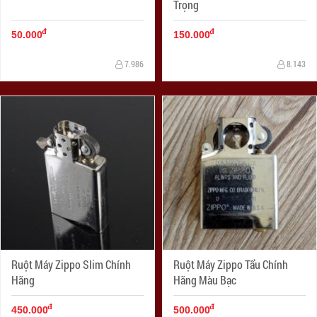
Trọng
đ
đ
50.000
150.000
7.986
8.143
Ruột Máy Zippo Slim Chính
Ruột Máy Zippo Tẩu Chính
Hãng
Hãng Màu Bạc
đ
đ
450.000
500.000