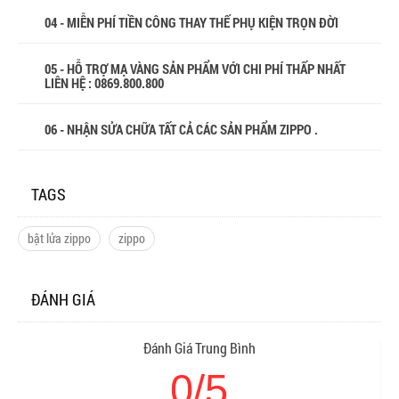
04 - MIỄN PHÍ TIỀN CÔNG THAY THẾ PHỤ KIỆN TRỌN ĐỜI
05 - HỖ TRỢ MẠ VÀNG SẢN PHẨM VỚI CHI PHÍ THẤP NHẤT
LIÊN HỆ : 0869.800.800
06 - NHẬN SỬA CHỮA TẤT CẢ CÁC SẢN PHẨM ZIPPO .
TAGS
bật lửa zippo
zippo
ĐÁNH GIÁ
Đánh Giá Trung Bình
0/5