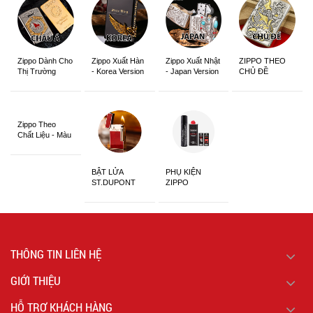
Zippo Dành Cho
Zippo Xuất Hàn
Zippo Xuất Nhật
ZIPPO THEO
Thị Trường
- Korea Version
- Japan Version
CHỦ ĐỀ
Châu Á Khắc
Siêu Đẹp
Zippo Theo
Chất Liệu - Màu
Sắc
BẬT LỬA
PHỤ KIỆN
ST.DUPONT
ZIPPO
CHÍNH HÃNG
THÔNG TIN LIÊN HỆ
GIỚI THIỆU
HỖ TRỢ KHÁCH HÀNG