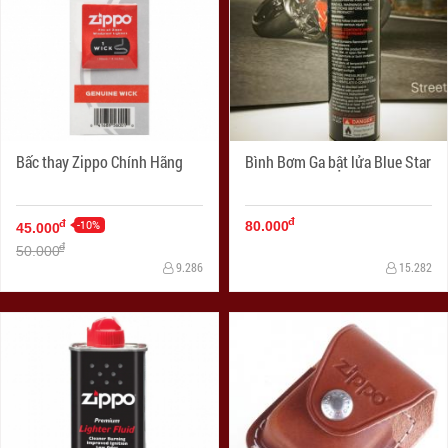
Bấc thay Zippo Chính Hãng
Bình Bơm Ga bật lửa Blue Star
đ
-10%
đ
80.000
45.000
đ
50.000
9.286
15.282