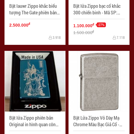
Bật lauwr Zippo khắc biểu
Bật lửa Zippo bạc cổ khắc
tượng The Gate phiên bản
300 chiến binh - Mã SP:
1937 - Mã SP: ZPC0478
ZPC0492
đ
-27%
đ
2.500.000
1.100.000
đ
1.500.000
3.918
7.118
Bật lửa Zippo phiên bản
Bật Lửa Zippo Vỏ Dày Mạ
Original in hình quan công -
Chrome Màu Bạc Giả Cổ -
Mã SP: ZPC0590
SKU 28973 – Zippo Armor