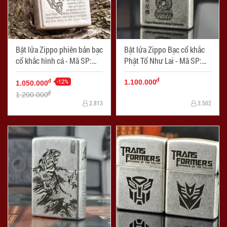
Bật lửa Zippo phiên bản bạc
Bật lửa Zippo Bạc cổ khắc
cổ khắc hình cá - Mã SP:
Phật Tổ Như Lai - Mã SP:
ZPC0840
ZPC0843
đ
-12%
đ
1.100.000
1.050.000
đ
1.200.000
2.813
3.502