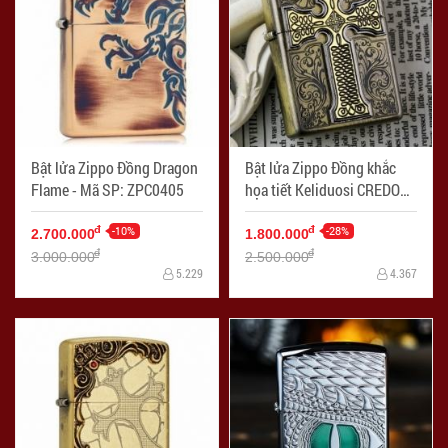
Bật lửa Zippo Đồng Dragon
Bật lửa Zippo Đồng khắc
Flame - Mã SP: ZPC0405
họa tiết Keliduosi CREDOS -
Mã SP: ZPC0435
-10%
-28%
đ
đ
2.700.000
1.800.000
đ
đ
3.000.000
2.500.000
5.229
4.367