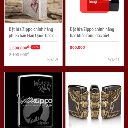
hàng
Bật lửa Zippo chính hãng
Bật lửa Zippo chính hãng
phiên bản Hàn Quốc bạc cổ
bạc khắc rồng đặc biệt
trái tim tình yêu
đ
-38%
đ
900.000
1.300.000
đ
2.100.000
5.450
3.449