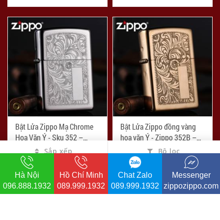
Bật Lửa Zippo Mạ Chrome
Bật Lửa Zippo đồng vàng
Hoa Văn Ý - Sku 352 –
hoa văn Ý - Zippo 352B –
Zippo Venetian Chrome
Zippo Venetian Brass
Sắp xếp
Bộ lọc
-8%
-8%
đ
đ
1.100.000
1.100.000
đ
đ
1.200.000
1.200.000
Hà Nội
Hồ Chí Minh
Chat Zalo
Messenger
16.631
14.436
096.888.1932
089.999.1932
089.999.1932
zippozippo.com