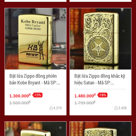
Bật lửa Zippo đồng phiên
Bật lửa Zippo đồng khắc kỹ
bản Kobe Bryant - Mã SP:
hiệu Satan - Mã SP:
ZPC0857
ZPC0858
-13%
-18%
đ
đ
1.300.000
1.480.000
đ
đ
1.500.000
1.799.000
4.219
3.458