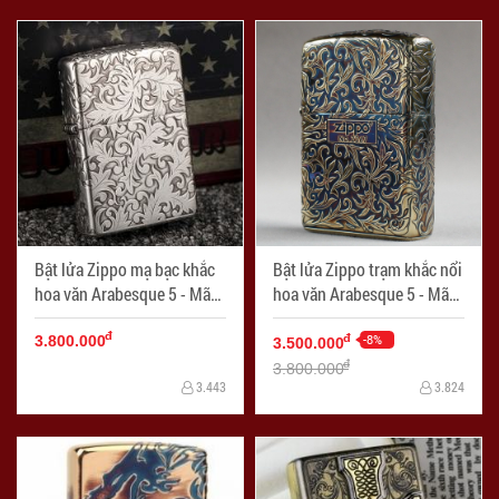
Bật lửa Zippo mạ bạc khắc
Bật lửa Zippo trạm khắc nổi
hoa văn Arabesque 5 - Mã
hoa văn Arabesque 5 - Mã
SP: ZPC0397
SP: ZPC0398
đ
-8%
đ
3.800.000
3.500.000
đ
3.800.000
3.443
3.824