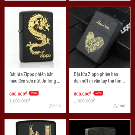
Bật lửa Zippo phiên bản
Bật lửa Zippo phiên bản
màu đen sơn nứt Jinlong -
đen nứt in vân tay trái tim -
Mã SP: ZPC0662
Mã SP: ZPC0664
-20%
-20%
đ
đ
800.000
800.000
đ
đ
1.000.000
1.000.000
2.903
3.007