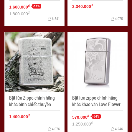
armor
đ
-11%
đ
3.340.000
1.600.000
đ
1.800.000
6.541
4.075
Bật lửa Zippo chính hãng
Bật lưa zippo chính hãng
khắc bình chiếc thuyền
khắc khao văn Love Flower
đ
-54%
đ
1.400.000
570.000
đ
1.250.000
4.076
4.246