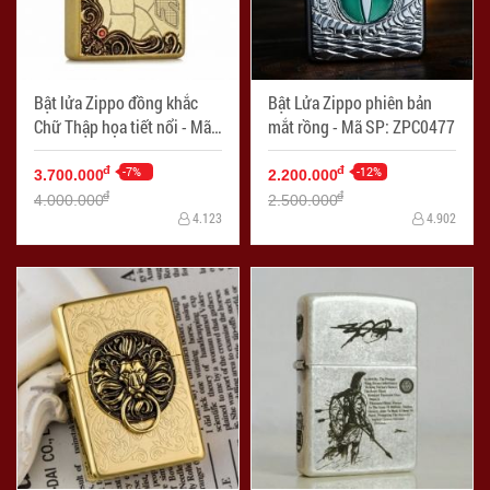
Bật lửa Zippo đồng khắc
Bật Lửa Zippo phiên bản
Chữ Thập họa tiết nổi - Mã
mắt rồng - Mã SP: ZPC0477
SP: ZPC0457-T
-7%
-12%
đ
đ
3.700.000
2.200.000
đ
đ
4.000.000
2.500.000
4.123
4.902