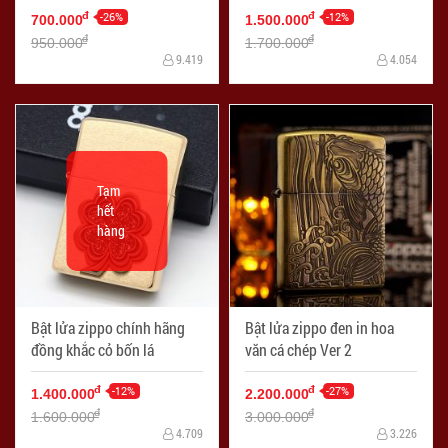
-26%
-12%
đ
đ
700.000
1.500.000
đ
đ
950.000
1.700.000
9.419
4.054
Tạm
hết
hàng
Bật lửa zippo chính hãng
Bật lửa zippo đen in hoa
đồng khắc cỏ bốn lá
văn cá chép Ver 2
-12%
-27%
đ
đ
1.400.000
2.200.000
đ
đ
1.600.000
3.000.000
4.709
3.226