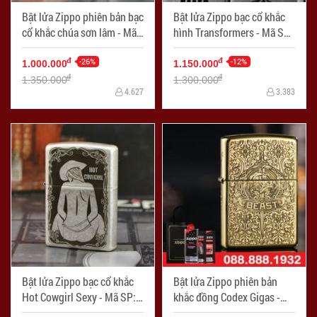
Bật lửa Zippo phiên bản bạc
Bật lửa Zippo bạc cổ khắc
cổ khắc chúa sơn lâm - Mã
hình Transformers - Mã SP:
SP: ZPC0846
ZPC0848
-26%
-12%
đ
đ
1.000.000
1.150.000
đ
đ
1.350.000
1.300.000
4.627
3.383
Bật lửa Zippo bạc cổ khắc
Bật lửa Zippo phiên bản
Hot Cowgirl Sexy - Mã SP:
khắc đồng Codex Gigas -
ZPC0852
Mã SP: ZPC0853