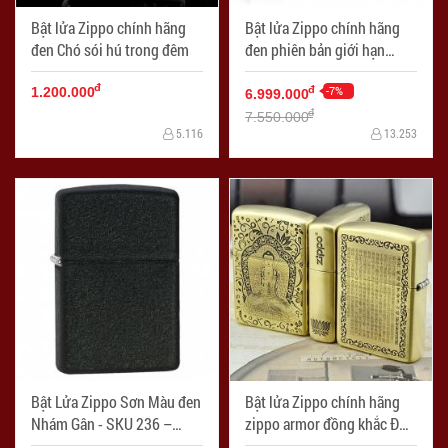
Bật lửa Zippo chính hãng
Bật lửa Zippo chính hãng
đen Chó sói hú trong đêm
đen phiên bản giới hạn
Harley Davidson
đ
-7%
đ
1.200.000
6.999.000
đ
7.550.000
5.116
13.253
Bật Lửa Zippo Sơn Màu đen
Bật lửa Zippo chính hãng
Nhám Gân - SKU 236 –
zippo armor đồng khắc Đức
Zippo Black Crackle
phật