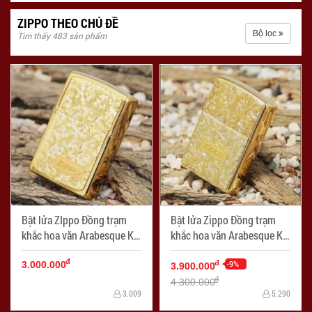
ZIPPO THEO CHỦ ĐỀ
Bộ lọc
Tìm thấy 483 sản phẩm
Bật lửa ZIppo Đồng trạm
Bật lửa Zippo Đồng trạm
khắc hoa văn Arabesque K-
khắc hoa văn Arabesque K-
10 - Mã SP: ZPC0395
9 - Mã SP: ZPC0396
đ
-9%
đ
3.000.000
3.900.000
đ
4.300.000
3.009
5.290