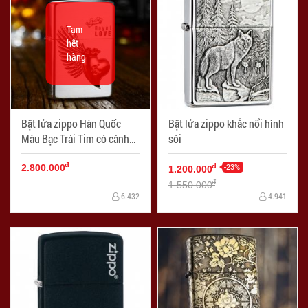
Tạm
hết
hàng
Bật lửa zippo Hàn Quốc
Bật lửa zippo khắc nổi hình
Màu Bạc Trái Tim có cánh
sói
chữ K
đ
-23%
đ
2.800.000
1.200.000
đ
1.550.000
6.432
4.941