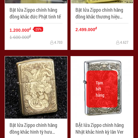
Bật lửa Zippo chính hãng
Bật lửa Zippo chính hãng
đồng khắc đức Phật tinh tế
đồng khắc thương hiệu
Marlboro
đ
-25%
đ
2.499.000
1.200.000
đ
1.600.000
4.703
4.627
Tạm
hết
hàng
Bật lửa Zippo chính hãng
BẬt lửa Zippo chính hãng
đồng khắc hình tỳ hưu
Nhật khắc hình kỳ lân Ver