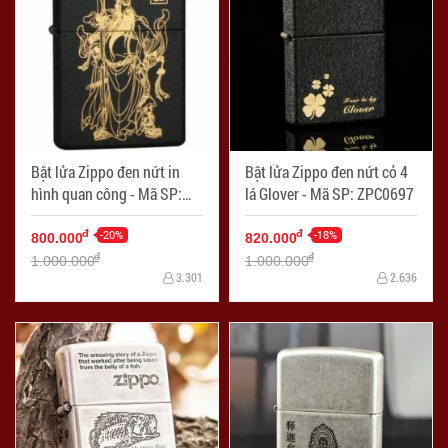
Bật lửa Zippo đen nứt in
Bật lửa Zippo đen nứt cỏ 4
hình quan công - Mã SP:
lá Glover - Mã SP: ZPC0697
ZPC0687
-20%
-18%
đ
đ
800.000
820.000
đ
đ
1.000.000
1.000.000
3.301
2.636