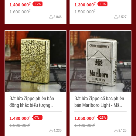
-12%
-13%
đ
đ
1.400.000
1.300.000
đ
đ
1.600.000
1.500.000
3.846
3.527
Bật lửa Zippo phiên bản
Bật lửa Zippo cổ bạc phiên
đồng khắc biểu tượng
bản Marlboro Light - Mã
Satan - Mã SP: ZPC0854
SP: ZPC0856
-7%
-25%
đ
đ
1.480.000
1.050.000
đ
đ
1.600.000
1.400.000
4.230
8.125