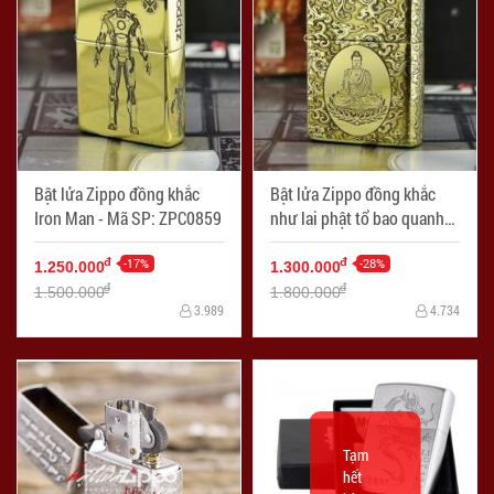
Bật lửa Zippo đồng khắc
Bật lửa Zippo đồng khắc
Iron Man - Mã SP: ZPC0859
như lai phật tổ bao quanh
đám mây - Mã SP: ZPC0861
-17%
-28%
đ
đ
1.250.000
1.300.000
đ
đ
1.500.000
1.800.000
3.989
4.734
Tạm
hết