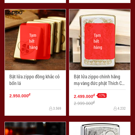
Tạm
Tạm
hết
hết
hàng
hàng
Bật lửa zippo đồng khắc cỏ
Bật lửa zippo chính hãng
bốn lá
mạ vàng đức phật Thích Ca
Mâu Ni Ver 1
đ
-17%
đ
2.950.000
2.499.000
đ
2.999.000
3.569
4.232