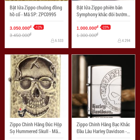
Bật lửa Zippo chuông đồng
Bật lửa Zippo phiên bản
hồ cổ - Mã SP: ZPC0995
Symphony khắc đôi bướm -
Mã SP: ZPC1002
-12%
-23%
đ
đ
3.050.000
1.000.000
đ
đ
3.450.000
1.300.000
6.533
4.294
Zippo Chính Hãng Đúc Hộp
Zippo Chính Hãng Bạc Khắc
Sọ Hummered Skull - Mã
Đầu Lâu Harley Davidson -
SP: ZPC1009
Mã SP: ZPC1018