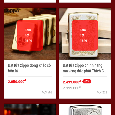
Tạm
Tạm
hết
hết
hàng
hàng
Bật lửa zippo đồng khắc cỏ
Bật lửa zippo chính hãng
bốn lá
mạ vàng đức phật Thích Ca
Mâu Ni Ver 1
đ
-17%
đ
2.950.000
2.499.000
đ
2.999.000
3.568
4.232