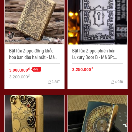
Bật lửa Zippo đồng khắc
Bật lửa Zippo phiên bản
hoa ban dầu hai mặt - Mã
Luxury Door B - Mã SP:
SP: ZPC0958
ZPC0960
đ
-6%
đ
3.250.000
3.000.000
đ
3.200.000
3.887
4.958