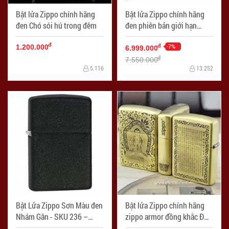
Bật lửa Zippo chính hãng
Bật lửa Zippo chính hãng
đen Chó sói hú trong đêm
đen phiên bản giới hạn
Harley Davidson
đ
-7%
đ
1.200.000
6.999.000
đ
7.550.000
5.116
13.252
Bật Lửa Zippo Sơn Màu đen
Bật lửa Zippo chính hãng
Nhám Gân - SKU 236 –
zippo armor đồng khắc Đức
Zippo Black Crackle
phật