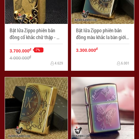
Bật lửa Zippo phiên bản
Bật lửa Zippo phiên bản
đồng cổ khắc chữ thập - Mã
đồng màu khắc la bàn giới
SP: ZPC0457-S
hạn - Mã SP: ZPC0987
đ
-7%
đ
3.300.000
3.700.000
đ
4.000.000
4.629
6.001