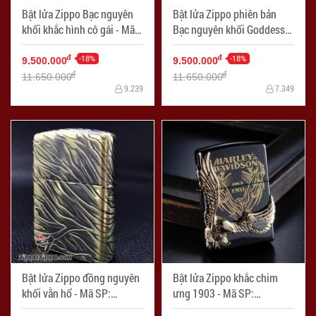
Bật lửa Zippo Bạc nguyên
Bật lửa Zippo phiên bản
khối khắc hình cô gái - Mã
Bạc nguyên khối Goddess
SP: ZPC0900
of Mercy - Mã SP: ZPC0901
-18%
-18%
đ
đ
9.500.000
9.500.000
đ
đ
11.650.000
11.650.000
9.239
7.349
Bật lửa Zippo đồng nguyên
Bật lửa Zippo khắc chim
khối vằn hổ - Mã SP:
ưng 1903 - Mã SP:
ZPC0904
ZPC0908