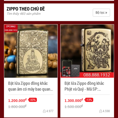
ZIPPO THEO CHỦ ĐỀ
Bộ lọc
Tìm thấy 483 sản phẩm
Bật lửa Zippo đồng khắc
Bật lửa Zippo đồng khắc
quan âm có mây bao quanh
Phật và Quỷ - Mã SP:
- Mã SP: ZPC0862
ZPC0865
-33%
-13%
đ
đ
1.200.000
1.300.000
đ
đ
1.800.000
1.500.000
4.977
4.598