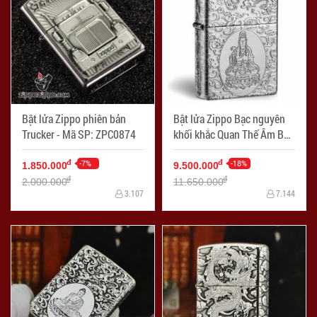
Bật lửa Zippo phiên bản
Bật lửa Zippo Bạc nguyên
Trucker - Mã SP: ZPC0874
khối khắc Quan Thế Âm Bồ
Tát - Mã SP: ZPC0895
-7%
-18%
đ
đ
1.850.000
9.500.000
đ
đ
2.000.000
11.650.000
3.107
7.144