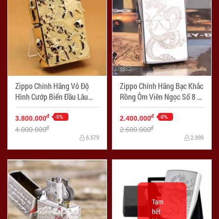
Zippo Chính Hãng Vỏ Độ
Zippo Chính Hãng Bạc Khắc
Hình Cướp Biển Đầu Lâu
Rồng Ôm Viên Ngọc Số 8 -
Hầm Hố - Mã SP: ZPC1032
Mã SP: ZPC1037
-5%
-8%
đ
đ
3.800.000
2.400.000
đ
đ
4.000.000
2.600.000
6.579
2.999
Tạm
hết