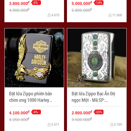
-5%
-14%
đ
đ
3.800.000
5.000.000
đ
đ
4.000.000
5.800.000
4.670
11.608
Bật lửa Zippo phiên bản
Bật lửa Zippo Bạc Ấn Độ
chim ưng 1000 Harley
ngọc Một - Mã SP:
Davidson - Mã SP:
ZPC0911
ZPC0909
-4%
-20%
đ
đ
4.100.000
2.800.000
đ
đ
4.250.000
3.500.000
5.571
5.769