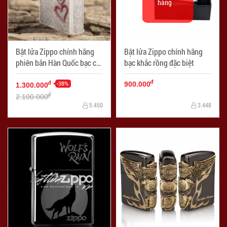
hàng
Bật lửa Zippo chính hãng
Bật lửa Zippo chính hãng
phiên bản Hàn Quốc bạc cổ
bạc khắc rồng đặc biệt
trái tim tình yêu
đ
-38%
đ
900.000
1.300.000
đ
2.100.000
5.450
3.448