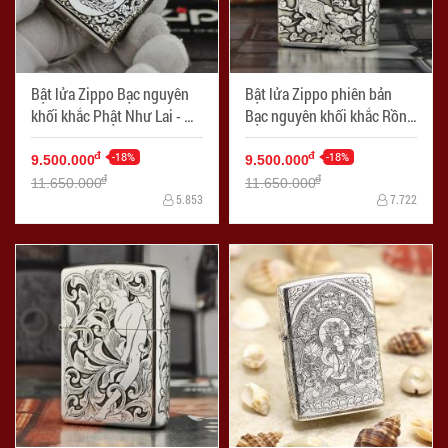
Bật lửa Zippo Bạc nguyên
Bật lửa Zippo phiên bản
khối khắc Phật Như Lai - Mã
Bạc nguyên khối khắc Rồng
SP: ZPC0896
nhả ngọc - Mã SP: ZPC0897
-18%
-18%
đ
đ
9.500.000
9.500.000
đ
đ
11.650.000
11.650.000
5.853
7.722