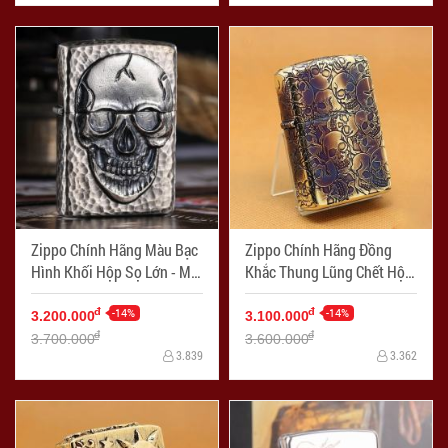
Zippo Chính Hãng Màu Bạc
Zippo Chính Hãng Đồng
Hình Khối Hộp Sọ Lớn - Mã
Khắc Thung Lũng Chết Hộp
SP: ZPC1030
Sọ - Mã SP: ZPC1031
-14%
-14%
đ
đ
3.200.000
3.100.000
đ
đ
3.700.000
3.600.000
3.839
3.362