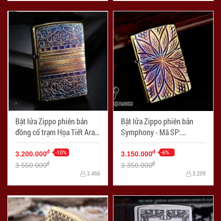
Bật lửa Zippo phiên bản
Bật lửa Zippo phiên bản
đồng cổ trạm Họa Tiết Arab
Symphony - Mã SP:
- Mã SP: ZPC0949
ZPC0956
-10%
-6%
đ
đ
3.200.000
3.150.000
đ
đ
3.550.000
3.350.000
3.466
3.209