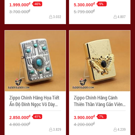
-46%
-9%
đ
đ
1.999.000
5.300.000
đ
đ
3.700.000
5.799.000
3.032
4.807
Zippo Chính Hãng Họa Tiết
Zippo Chính Hãng Cánh
Ấn Độ Đính Ngọc Vỏ Dày
Thiên Thần Vàng Gắn Viên
Armor - Mã SP: ZPC1024
Ngọc - Mã SP: ZPC1029
-41%
-7%
đ
đ
2.850.000
3.900.000
đ
đ
4.800.000
4.200.000
3.829
4.239