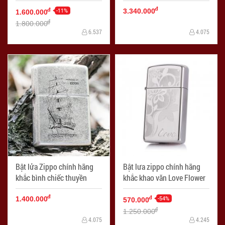
armor
đ
-11%
đ
3.340.000
1.600.000
đ
1.800.000
6.537
4.075
Bật lửa Zippo chính hãng
Bật lưa zippo chính hãng
khắc bình chiếc thuyền
khắc khao văn Love Flower
đ
-54%
đ
1.400.000
570.000
đ
1.250.000
4.075
4.245