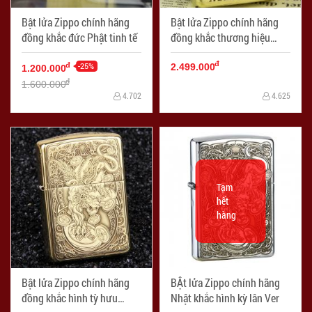
Bật lửa Zippo chính hãng
Bật lửa Zippo chính hãng
đồng khắc đức Phật tinh tế
đồng khắc thương hiệu
Marlboro
đ
-25%
đ
2.499.000
1.200.000
đ
1.600.000
4.702
4.625
Tạm
hết
hàng
Bật lửa Zippo chính hãng
BẬt lửa Zippo chính hãng
đồng khắc hình tỳ hưu
Nhật khắc hình kỳ lân Ver