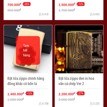
-26%
-12%
đ
đ
700.000
1.500.000
đ
đ
950.000
1.700.000
9.418
4.053
Tạm
hết
hàng
Bật lửa zippo chính hãng
Bật lửa zippo đen in hoa
đồng khắc cỏ bốn lá
văn cá chép Ver 2
-12%
-27%
đ
đ
1.400.000
2.200.000
đ
đ
1.600.000
3.000.000
4.708
3.225