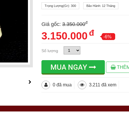
Trọng Lượng(gr):
300
Bảo Hành:
12 Tháng
đ
Giá gốc:
3.350.000
đ
3.150.000
-6%
Số lượng
MUA NGAY
THÊM
0 đã mua
3.211 đã xem