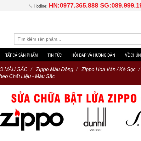
HN:0977.365.888 SG:089.999.1
Hotline:
TẤT CẢ SẢN PHẨM
TIN TỨC
HỎI ĐÁP VÀ HƯỚNG DẪN
VỀ CHÚN
EO MÀU SẮC
Zippo Màu Đồng
Zippo Hoa Văn / Kẻ Sọc
heo Chất Liệu - Màu Sắc