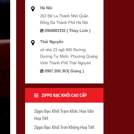
Hà Nội
262 Đê La Thành Nhỏ Quận
Đống Đa Thành Phố Hà Nội
0968881932 ( Thùy Linh )
Thái Nguyên
số nhà 23 ngõ 845 Đường
Dương Tự Minh, Phường Quang
Vinh Thành Phố Thái Nguyên
0987.200.363( Giang )
ZIPPO BẠC KHỐI CAO CẤP
Zippo Bạc Khối Trạm Khắc Hoa Văn
Hoạ Tiết
Zippo Bạc Khối Trơn Không Hoạ Tiết