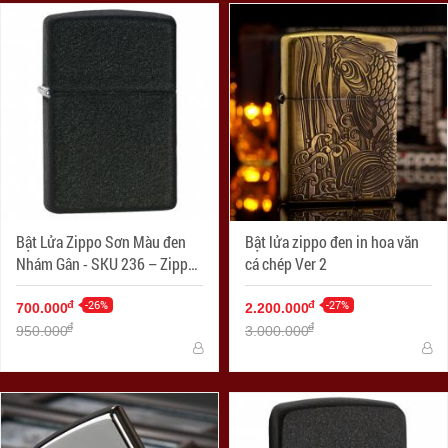
Bật Lửa Zippo Sơn Màu đen
Bật lửa zippo đen in hoa văn
Nhám Gân - SKU 236 – Zippo
cá chép Ver 2
Black Crackle
-26%
-27%
đ
đ
700.000
2.200.000
đ
đ
950.000
3.000.000