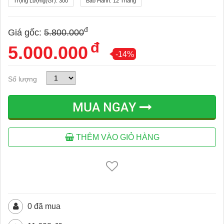
Trọng Lượng(gr):
300
Bảo Hành:
12 Tháng
đ
Giá gốc:
5.800.000
đ
5.000.000
-14%
Số lượng
MUA NGAY
THÊM VÀO GIỎ HÀNG
0 đã mua