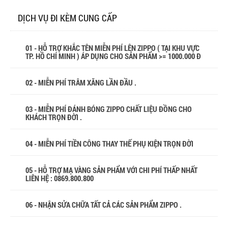
DỊCH VỤ ĐI KÈM CUNG CẤP
01 - HỖ TRỢ KHẮC TÊN MIỄN PHÍ LÊN ZIPPO ( TẠI KHU VỰC
TP. HỒ CHÍ MINH ) ÁP DỤNG CHO SẢN PHẨM >= 1000.000 Đ
02 - MIỄN PHÍ TRÂM XĂNG LẦN ĐẦU .
03 - MIỄN PHÍ ĐÁNH BÓNG ZIPPO CHẤT LIỆU ĐỒNG CHO
KHÁCH TRỌN ĐỜI .
04 - MIỄN PHÍ TIỀN CÔNG THAY THẾ PHỤ KIỆN TRỌN ĐỜI
05 - HỖ TRỢ MẠ VÀNG SẢN PHẨM VỚI CHI PHÍ THẤP NHẤT
LIÊN HỆ : 0869.800.800
06 - NHẬN SỬA CHỮA TẤT CẢ CÁC SẢN PHẨM ZIPPO .