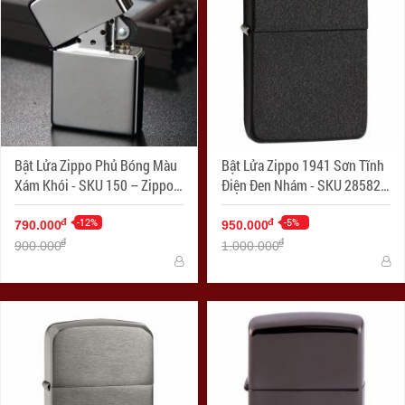
Bật Lửa Zippo Phủ Bóng Màu
Bật Lửa Zippo 1941 Sơn Tĩnh
Xám Khói - SKU 150 – Zippo
Điện Đen Nhám - SKU 28582
Black Ice
– Zippo 1941 Replica Black
-12%
Crackle Lighter
-5%
đ
đ
790.000
950.000
đ
đ
900.000
1.000.000