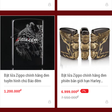
Bật lửa Zippo chính hãng đen
Bật lửa Zippo chính hãng đen
tuyền hình chú Báo đêm
phiên bản giới hạn Harley
Davidson
đ
-7%
đ
1.200.000
6.999.000
đ
7.550.000