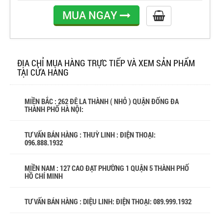
MUA NGAY
ĐỊA CHỈ MUA HÀNG TRỰC TIẾP VÀ XEM SẢN PHẨM
TẠI CỬA HÀNG
MIỀN BẮC : 262 ĐÊ LA THÀNH ( NHỎ ) QUẬN ĐỐNG ĐA
THÀNH PHỐ HÀ NỘI:
TƯ VẤN BÁN HÀNG : THUỲ LINH : ĐIỆN THOẠI:
096.888.1932
MIỀN NAM : 127 CAO ĐẠT PHƯỜNG 1 QUẬN 5 THÀNH PHỐ
HỒ CHÍ MINH
TƯ VẤN BÁN HÀNG : DIỆU LINH: ĐIỆN THOẠI:
089.999.1932