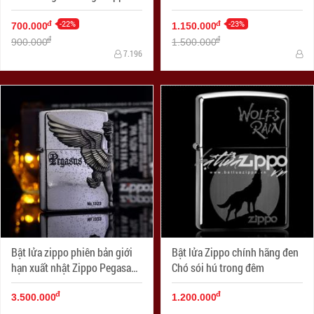
SKU 1627ZL- Zippo Slim®
Green Matte Zippo Logo
-22%
-23%
đ
đ
700.000
1.150.000
đ
đ
900.000
1.500.000
7.196
Bật lửa zippo phiên bản giới
Bật lửa Zippo chính hãng đen
hạn xuất nhật Zippo Pegasas
Chó sói hú trong đêm
cánh được mạ bạc
đ
đ
3.500.000
1.200.000