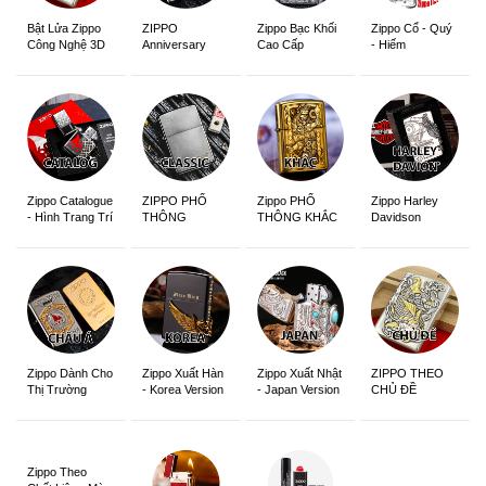
ZIPPO
Zippo Bạc Khối
Zippo Cổ - Quý
Bật Lửa Zippo
Anniversary
Cao Cấp
- Hiếm
Công Nghệ 3D
Edition
Sắc Nét
Zippo Catalogue
ZIPPO PHỔ
Zippo PHỔ
Zippo Harley
- Hình Trang Trí
THÔNG
THÔNG KHẮC
Davidson
Zippo Dành Cho
Zippo Xuất Hàn
Zippo Xuất Nhật
ZIPPO THEO
Thị Trường
- Korea Version
- Japan Version
CHỦ ĐỀ
Châu Á Khắc
Siêu Đẹp
Zippo Theo