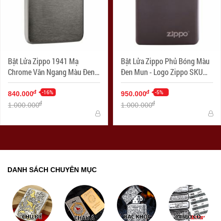
Bật Lửa Zippo 1941 Mạ
Bật Lửa Zippo Phủ Bóng Màu
Chrome Vân Ngang Màu Đen -
Đen Mun - Logo Zippo SKU
SKU 24096 – Zippo Replica
24756ZL – Zippo Ebony with
1941 Black Ice
-16%
Zippo Logo
-5%
đ
đ
840.000
950.000
đ
đ
1.000.000
1.000.000
DANH SÁCH CHUYÊN MỤC