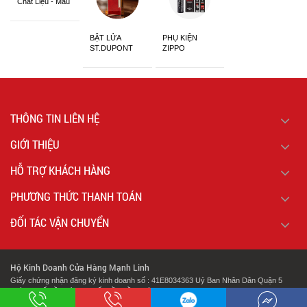
Chất Liệu - Màu
Sắc
BẬT LỬA
PHỤ KIỆN
ST.DUPONT
ZIPPO
CHÍNH HÃNG
THÔNG TIN LIÊN HỆ
GIỚI THIỆU
HỖ TRỢ KHÁCH HÀNG
PHƯƠNG THỨC THANH TOÁN
ĐỐI TÁC VẬN CHUYỂN
Hộ Kinh Doanh Cửa Hàng Mạnh Linh
Giấy chứng nhận đăng ký kinh doanh số : 41E8034363 Uỷ Ban Nhân Dân Quận 5
Thành Phố Hồ Chí Minh Cấp Lần Đầu Ngày : 07/02/2018.
.