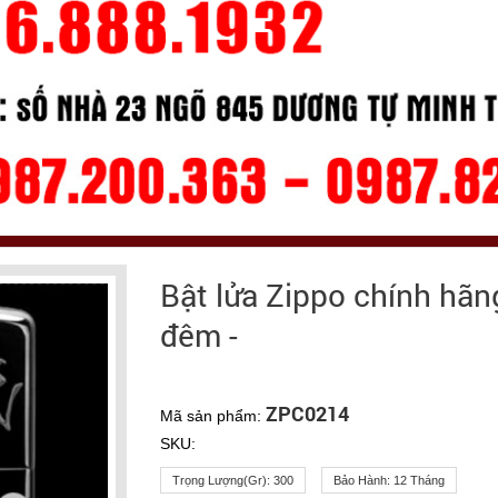
Bật lửa Zippo chính hãn
đêm -
ZPC0214
Mã sản phẩm:
SKU:
Trọng Lượng(gr):
300
Bảo Hành:
12 Tháng