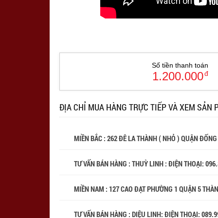
Số tiền thanh toán
1.200.000
đ
ĐỊA CHỈ MUA HÀNG TRỰC TIẾP VÀ XEM SẢN 
MIỀN BẮC : 262 ĐÊ LA THÀNH ( NHỎ ) QUẬN ĐỐNG
TƯ VẤN BÁN HÀNG : THUỲ LINH : ĐIỆN THOẠI:
096
MIỀN NAM : 127 CAO ĐẠT PHƯỜNG 1 QUẬN 5 THÀ
TƯ VẤN BÁN HÀNG : DIỆU LINH: ĐIỆN THOẠI:
089.9