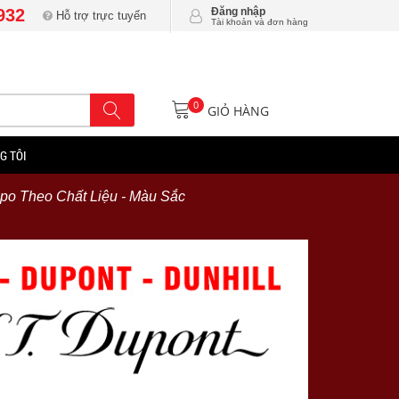
932
Đăng nhập
Hỗ trợ trực tuyến
Tài khoản và đơn hàng
0
GIỎ HÀNG
G TÔI
ppo Theo Chất Liệu - Màu Sắc