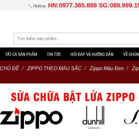
HN:0977.365.888 SG:089.999.1
Hotline:
TẤT CẢ SẢN PHẨM
TIN TỨC
HỎI ĐÁP VÀ HƯỚNG DẪN
VỀ CHÚN
 CHỦ ĐỀ
ZIPPO THEO MÀU SẮC
Zippo Màu Đen
Zi