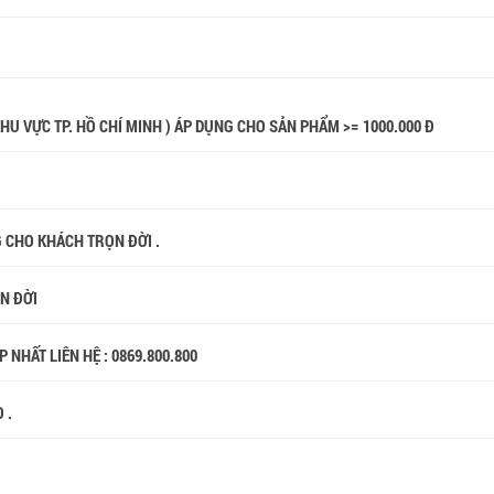
 KHU VỰC TP. HỒ CHÍ MINH ) ÁP DỤNG CHO SẢN PHẨM >= 1000.000 Đ
G CHO KHÁCH TRỌN ĐỜI .
ỌN ĐỜI
 NHẤT LIÊN HỆ : 0869.800.800
 .