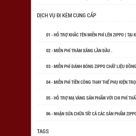
DỊCH VỤ ĐI KÈM CUNG CẤP
01 - HỖ TRỢ KHẮC TÊN MIỄN PHÍ LÊN ZIPPO ( TẠI
02 - MIỄN PHÍ TRÂM XĂNG LẦN ĐẦU .
03 - MIỄN PHÍ ĐÁNH BÓNG ZIPPO CHẤT LIỆU ĐỒN
04 - MIỄN PHÍ TIỀN CÔNG THAY THẾ PHỤ KIỆN TR
05 - HỖ TRỢ MẠ VÀNG SẢN PHẨM VỚI CHI PHÍ THẤP
06 - NHẬN SỬA CHỮA TẤT CẢ CÁC SẢN PHẨM ZIPPO
TAGS