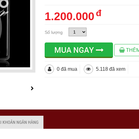
đ
1.200.000
Số lượng
MUA NGAY
THÊM
0 đã mua
5.118 đã xem
ÀI KHOẢN NGÂN HÀNG