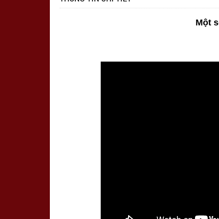
Một s