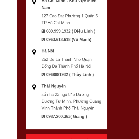
Hồ Chí Minh - Khu Vực Miền
Nam
127 Cao Đạt Phường 1 Quận 5
TP.Hồ Chí Minh
089.999.1932 ( Diệu Linh )
0963.618.618 (Vũ Mạnh)
Hà Nội
262 Đê La Thành Nhỏ Quận
Đống Đa Thành Phố Hà Nội
0968881932 ( Thùy Linh )
Thái Nguyên
số nhà 23 ngõ 845 Đường
Dương Tự Minh, Phường Quang
Vinh Thành Phố Thái Nguyên
0987.200.363( Giang )