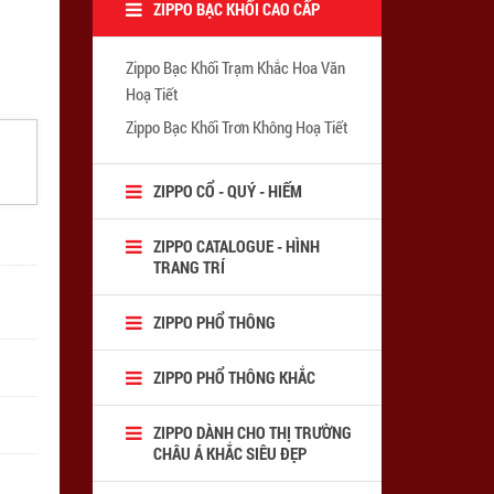
ZIPPO BẠC KHỐI CAO CẤP
Zippo Bạc Khối Trạm Khắc Hoa Văn
Hoạ Tiết
Zippo Bạc Khối Trơn Không Hoạ Tiết
ZIPPO CỔ - QUÝ - HIẾM
ZIPPO CATALOGUE - HÌNH
TRANG TRÍ
ZIPPO PHỔ THÔNG
ZIPPO PHỔ THÔNG KHẮC
ZIPPO DÀNH CHO THỊ TRƯỜNG
CHÂU Á KHẮC SIÊU ĐẸP