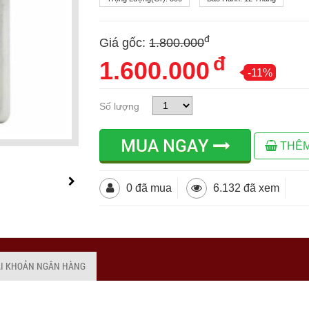
đ
Giá gốc:
1.800.000
đ
1.600.000
-11%
Số lượng
MUA NGAY
THÊM
0 đã mua
6.132 đã xem
ÀI KHOẢN NGÂN HÀNG