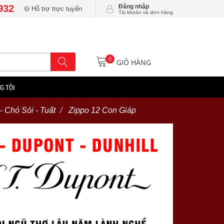
932
Đăng nhập
Hỗ trợ trực tuyến
Tài khoản và đơn hàng
0
GIỎ HÀNG
G TÔI
 Chó Sói - Tuất
Zippo 12 Con Giáp