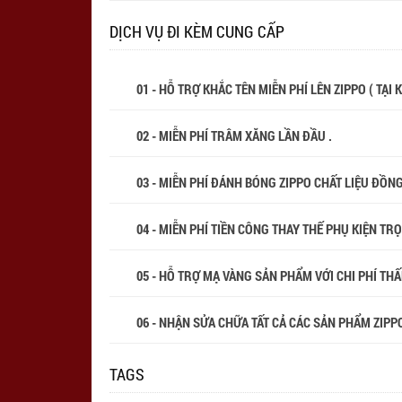
DỊCH VỤ ĐI KÈM CUNG CẤP
01 - HỖ TRỢ KHẮC TÊN MIỄN PHÍ LÊN ZIPPO ( TẠI
02 - MIỄN PHÍ TRÂM XĂNG LẦN ĐẦU .
03 - MIỄN PHÍ ĐÁNH BÓNG ZIPPO CHẤT LIỆU ĐỒN
04 - MIỄN PHÍ TIỀN CÔNG THAY THẾ PHỤ KIỆN TR
05 - HỖ TRỢ MẠ VÀNG SẢN PHẨM VỚI CHI PHÍ THẤP
06 - NHẬN SỬA CHỮA TẤT CẢ CÁC SẢN PHẨM ZIPPO
TAGS