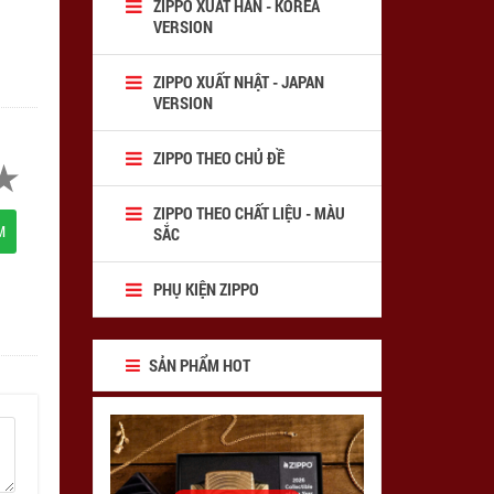
ZIPPO XUẤT HÀN - KOREA
VERSION
ZIPPO XUẤT NHẬT - JAPAN
VERSION
ZIPPO THEO CHỦ ĐỀ
ZIPPO THEO CHẤT LIỆU - MÀU
M
SẮC
PHỤ KIỆN ZIPPO
SẢN PHẨM HOT