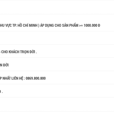
 KHU VỰC TP. HỒ CHÍ MINH ) ÁP DỤNG CHO SẢN PHẨM >= 1000.000 Đ
G CHO KHÁCH TRỌN ĐỜI .
ỌN ĐỜI
 NHẤT LIÊN HỆ : 0869.800.800
 .