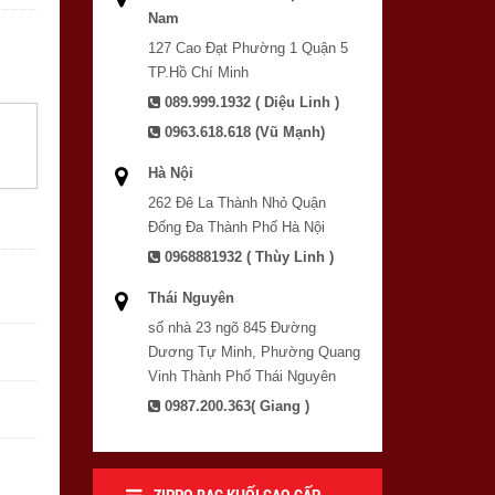
Nam
127 Cao Đạt Phường 1 Quận 5
TP.Hồ Chí Minh
089.999.1932 ( Diệu Linh )
0963.618.618 (Vũ Mạnh)
Hà Nội
262 Đê La Thành Nhỏ Quận
Đống Đa Thành Phố Hà Nội
0968881932 ( Thùy Linh )
Thái Nguyên
số nhà 23 ngõ 845 Đường
Dương Tự Minh, Phường Quang
Vinh Thành Phố Thái Nguyên
0987.200.363( Giang )
ZIPPO BẠC KHỐI CAO CẤP