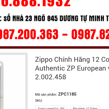
Zippo Chính Hãng 12 Con
Authentic ZP European 
2.002.458
ZPC1185
Mã sản phẩm:
SKU:
Trọng Lượng(gr):
300
Bảo Hành:
12 Tháng