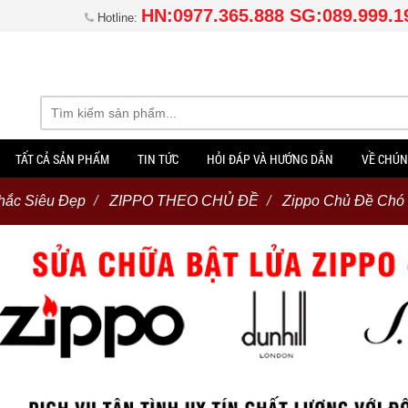
HN:0977.365.888 SG:089.999.1
Hotline:
TẤT CẢ SẢN PHẨM
TIN TỨC
HỎI ĐÁP VÀ HƯỚNG DẪN
VỀ CHÚN
hắc Siêu Đẹp
ZIPPO THEO CHỦ ĐỀ
Zippo Chủ Đề Chó -