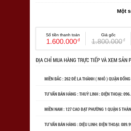
Một s
Số tiền thanh toán
Giá gốc
1.600.000
đ
1.800.000
đ
ĐỊA CHỈ MUA HÀNG TRỰC TIẾP VÀ XEM SẢN 
MIỀN BẮC : 262 ĐÊ LA THÀNH ( NHỎ ) QUẬN ĐỐNG
TƯ VẤN BÁN HÀNG : THUỲ LINH : ĐIỆN THOẠI:
096
MIỀN NAM : 127 CAO ĐẠT PHƯỜNG 1 QUẬN 5 THÀ
TƯ VẤN BÁN HÀNG : DIỆU LINH: ĐIỆN THOẠI:
089.9