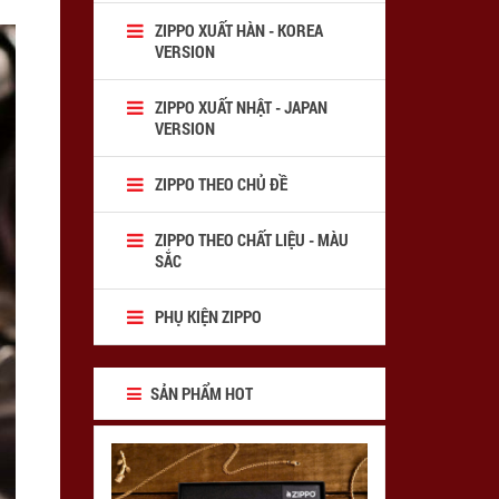
ZIPPO XUẤT HÀN - KOREA
VERSION
ZIPPO XUẤT NHẬT - JAPAN
VERSION
ZIPPO THEO CHỦ ĐỀ
ZIPPO THEO CHẤT LIỆU - MÀU
SẮC
PHỤ KIỆN ZIPPO
SẢN PHẨM HOT