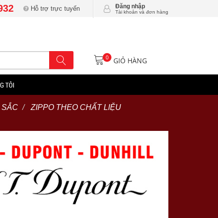
932
Đăng nhập
Hỗ trợ trực tuyến
Tài khoản và đơn hàng
0
GIỎ HÀNG
G TÔI
 SẮC
ZIPPO THEO CHẤT LIỆU