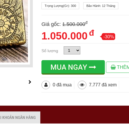
Trọng Lượng(gr):
300
Bảo Hành:
12 Tháng
đ
Giá gốc:
1.500.000
đ
1.050.000
-30%
Số lượng
MUA NGAY
THÊM
0 đã mua
7.777 đã xem
ÀI KHOẢN NGÂN HÀNG