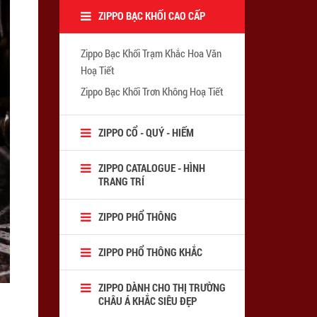
ZIPPO BẠC KHỐI CAO CẤP
Zippo Bạc Khối Trạm Khắc Hoa Văn
Hoạ Tiết
Zippo Bạc Khối Trơn Không Hoạ Tiết
ZIPPO CỔ - QUÝ - HIẾM
ZIPPO CATALOGUE - HÌNH
TRANG TRÍ
ZIPPO PHỔ THÔNG
ZIPPO PHỔ THÔNG KHẮC
ZIPPO DÀNH CHO THỊ TRƯỜNG
CHÂU Á KHẮC SIÊU ĐẸP