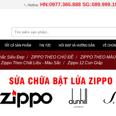
HN:0977.365.888 SG:089.999.1
Hotline:
TẤT CẢ SẢN PHẨM
TIN TỨC
HỎI ĐÁP VÀ HƯỚNG DẪN
VỀ CHÚN
hắc Siêu Đẹp
ZIPPO THEO CHỦ ĐỀ
ZIPPO THEO MÀU
Zippo Theo Chất Liệu - Màu Sắc
Zippo 12 Con Giáp