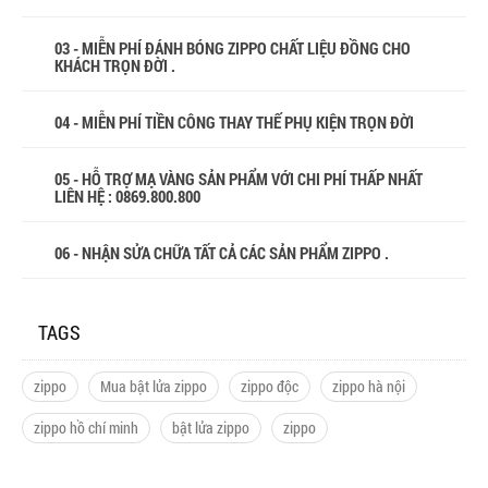
03 - MIỄN PHÍ ĐÁNH BÓNG ZIPPO CHẤT LIỆU ĐỒNG CHO
KHÁCH TRỌN ĐỜI .
04 - MIỄN PHÍ TIỀN CÔNG THAY THẾ PHỤ KIỆN TRỌN ĐỜI
05 - HỖ TRỢ MẠ VÀNG SẢN PHẨM VỚI CHI PHÍ THẤP NHẤT
LIÊN HỆ : 0869.800.800
06 - NHẬN SỬA CHỮA TẤT CẢ CÁC SẢN PHẨM ZIPPO .
TAGS
zippo
Mua bật lửa zippo
zippo độc
zippo hà nội
zippo hồ chí minh
bật lửa zippo
zippo