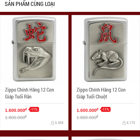
SẢN PHẨM CÙNG LOẠI
Zippo Chính Hãng 12 Con
Zippo Chính Hãng 12 Con
Giáp Tuổi Rắn
Giáp Tuổi Chuột
-11%
-11%
đ
đ
1.600.000
1.600.000
đ
đ
1.800.000
1.800.000
5.569
4.175