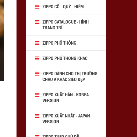
ZIPPO CỔ - QUÝ - HIẾM
ZIPPO CATALOGUE - HÌNH
TRANG TRÍ
ZIPPO PHỔ THÔNG
ZIPPO PHỔ THÔNG KHẮC
ZIPPO DÀNH CHO THỊ TRƯỜNG
CHÂU Á KHẮC SIÊU ĐẸP
ZIPPO XUẤT HÀN - KOREA
VERSION
ZIPPO XUẤT NHẬT - JAPAN
VERSION
ZIPPO THEO CHỦ ĐỀ