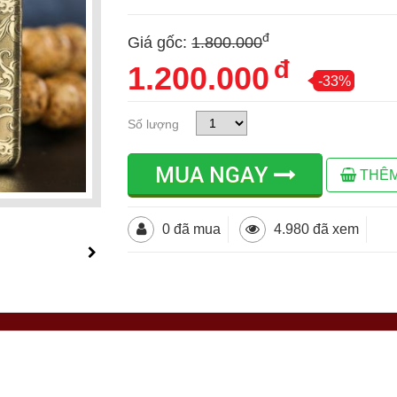
đ
Giá gốc:
1.800.000
đ
1.200.000
-33%
Số lượng
MUA NGAY
THÊM
0 đã mua
4.980 đã xem