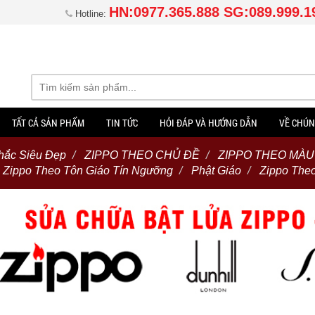
HN:0977.365.888 SG:089.999.1
Hotline:
TẤT CẢ SẢN PHẨM
TIN TỨC
HỎI ĐÁP VÀ HƯỚNG DẪN
VỀ CHÚN
hắc Siêu Đẹp
ZIPPO THEO CHỦ ĐỀ
ZIPPO THEO MÀU
Zippo Theo Tôn Giáo Tín Ngưỡng
Phật Giáo
Zippo Theo