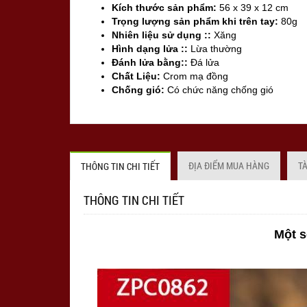
Kích thước sản phẩm:
56 x 39 x 12 cm
Trọng lượng sản phẩm khi trên tay:
80g
Nhiên liệu sử dụng ::
Xăng
Hình dạng lửa ::
Lừa thường
Đánh lửa bằng::
Đá lửa
Chất Liệu:
Crom mạ đồng
Chống gió:
Có chức năng chống gió
Sản xuất tại:
Mỹ ( USA )
ĐỊA ĐIỂM MUA HÀNG
T
THÔNG TIN CHI TIẾT
THÔNG TIN CHI TIẾT
Một s