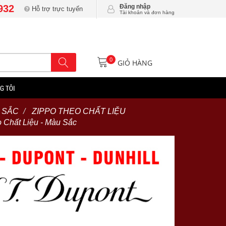
932
Đăng nhập
Hỗ trợ trực tuyến
Tài khoản và đơn hàng
0
GIỎ HÀNG
G TÔI
 SẮC
ZIPPO THEO CHẤT LIỆU
 Chất Liệu - Màu Sắc