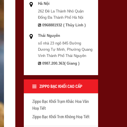
Hà Nội
262 Đê La Thành Nhỏ Quận
Đống Đa Thành Phố Hà Nội
0968881932 ( Thùy Linh )
Thái Nguyên
số nhà 23 ngõ 845 Đường
Dương Tự Minh, Phường Quang
Vinh Thành Phố Thái Nguyên
0987.200.363( Giang )
ZIPPO BẠC KHỐI CAO CẤP
Zippo Bạc Khối Trạm Khắc Hoa Văn
Hoạ Tiết
Zippo Bạc Khối Trơn Không Hoạ Tiết