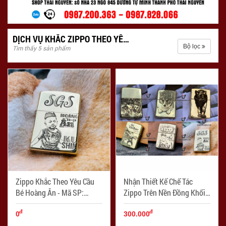
DỊCH VỤ KHẮC ZIPPO THEO YÊU CẦU - ZIPPO ENGRAVING SERVICE
Bộ lọc
Tìm thấy 5 sản phẩm
Zippo Khắc Theo Yêu Cầu
Nhận Thiết Kế Chế Tác
Bé Hoàng Ân - Mã SP:
Zippo Trên Nền Đồng Khối
ZPC3837
169-254 - Mã SP:
đ
đ
ZPC03838
0
300.000