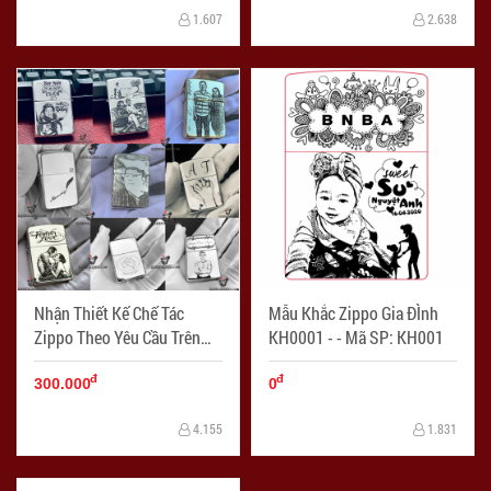
1.607
2.638
Nhận Thiết Kế Chế Tác
Mẫu Khắc Zippo Gia ĐÌnh
Zippo Theo Yêu Cầu Trên
KH0001 - - Mã SP: KH001
Nền Bạc Khối - Mã SP:
đ
đ
ZPC03839
300.000
0
4.155
1.831