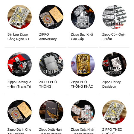
ZIPPO
Zippo Bạc Khối
Zippo Cổ - Quý
Bật Lửa Zippo
Anniversary
Cao Cấp
- Hiếm
Công Nghệ 3D
Edition
Sắc Nét
Zippo Catalogue
ZIPPO PHỔ
Zippo PHỔ
Zippo Harley
- Hình Trang Trí
THÔNG
THÔNG KHẮC
Davidson
Zippo Dành Cho
Zippo Xuất Hàn
Zippo Xuất Nhật
ZIPPO THEO
Thị Trường
- Korea Version
- Japan Version