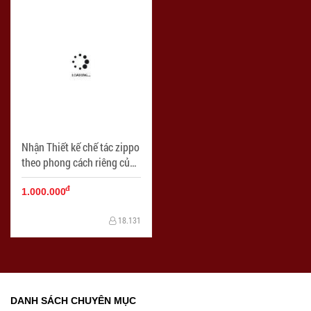
Nhận Thiết kế chế tác zippo
theo phong cách riêng của
mỗi người đẻ dành tặng
đ
cho người thân cũng như
1.000.000
bạn bè . Siêu Độc - SIêu
18.131
Chất - Siêu Lạ - Mã SP:
ZPC2051
DANH SÁCH CHUYÊN MỤC