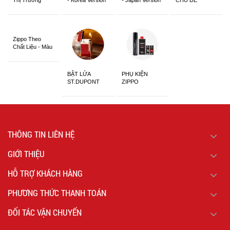
CHỦ ĐỀ
Châu Á Khắc
Siêu Đẹp
Zippo Theo
Chất Liệu - Màu
Sắc
BẬT LỬA
PHỤ KIỆN
ST.DUPONT
ZIPPO
CHÍNH HÃNG
THÔNG TIN LIÊN HỆ
GIỚI THIỆU
HỖ TRỢ KHÁCH HÀNG
PHƯƠNG THỨC THANH TOÁN
ĐỐI TÁC VẬN CHUYỂN