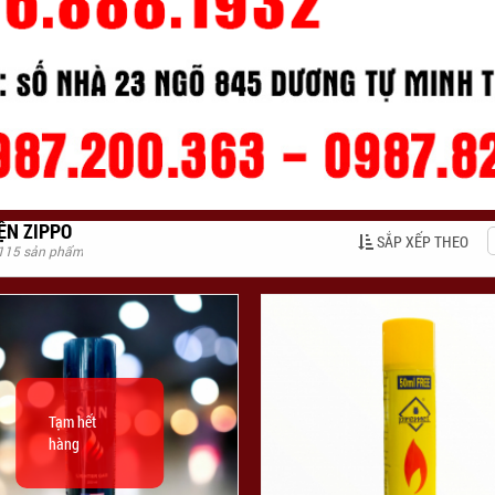
ỆN ZIPPO
SẮP XẾP THEO
 115 sản phẩm
Tạm hết
hàng