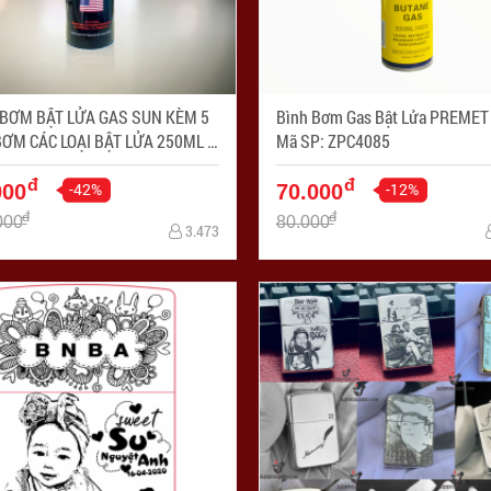
 BƠM BẬT LỬA GAS SUN KÈM 5
Bình Bơm Gas Bật Lửa PREMET 3
ƠM CÁC LOẠI BẬT LỬA 250ML -
Mã SP: ZPC4085
: ZPC4115
đ
đ
-42%
-12%
000
70.000
đ
đ
000
80.000
3.473