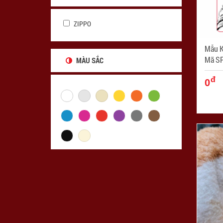
ZIPPO
Mẫu K
Mã SP
MÀU SẮC
đ
0