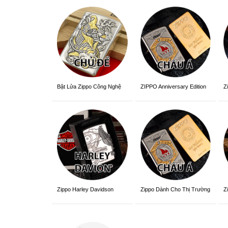
ZIPPO Anniversary Edition
Z
Bật Lửa Zippo Công Nghệ
3D Sắc Nét
Zippo Dành Cho Thị Trường
Z
Zippo Harley Davidson
Châu Á Khắc Siêu Đẹp
V