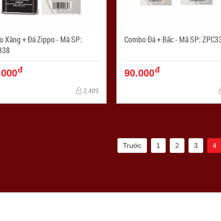
ăng + Đá Zippo - Mã SP:
Combo Đá + Bấc - Mã SP: Z
338
đ
đ
.000
90.000
2.409
Trước
1
2
3
4