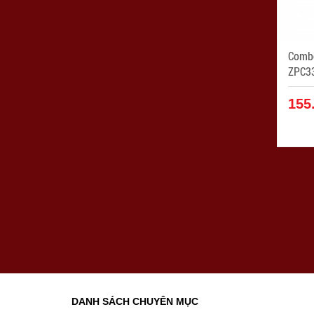
Combo X
ZPC3
155
DANH SÁCH CHUYÊN MỤC