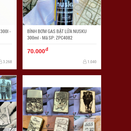
00l -
BÌNH BƠM GAS BẬT LỬA NUSKU
300ml - Mã SP: ZPC4082
đ
70.000
3.268
1.040