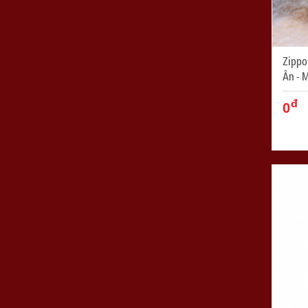
Zippo
Ân
đ
0