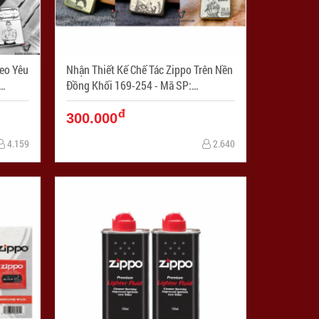
heo Yêu
Nhận Thiết Kế Chế Tác Zippo Trên Nền
Đồng Khối 169-254 - Mã SP:
ZPC03838
đ
300.000
4.159
2.640