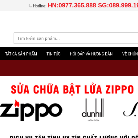
HN:0977.365.888 SG:089.999.1
Hotline:
TẤT CẢ SẢN PHẨM
TIN TỨC
HỎI ĐÁP VÀ HƯỚNG DẪN
VỀ CHÚN