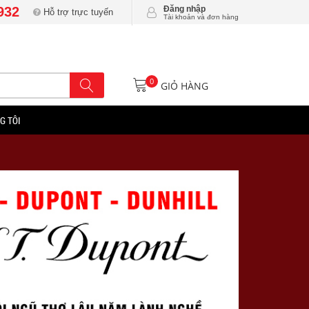
932
Đăng nhập
Hỗ trợ trực tuyến
Tài khoản và đơn hàng
0
GIỎ HÀNG
G TÔI