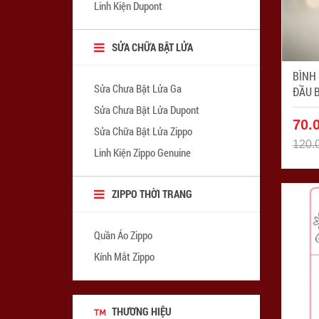
Linh Kiện Dupont
SỬA CHỮA BẬT LỬA
BÌNH
Sửa Chưa Bật Lửa Ga
ĐẦU B
Mã SP
Sửa Chưa Bật Lửa Dupont
70.
Sửa Chữa Bật Lửa Zippo
120.
Linh Kiện Zippo Genuine
ZIPPO THỜI TRANG
Quần Áo Zippo
Kính Mắt Zippo
THƯƠNG HIỆU