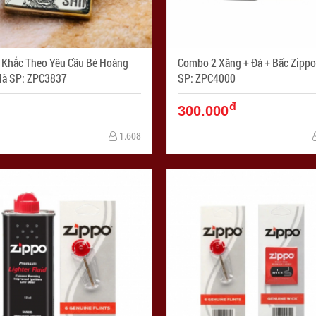
 Khắc Theo Yêu Cầu Bé Hoàng
Combo 2 Xăng + Đá + Bấc Zippo - M
 - Mã SP: ZPC3837
SP: ZPC4000
đ
300.000
1.608