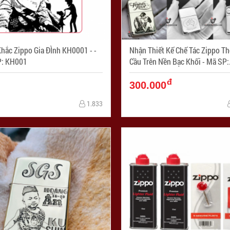
hắc Zippo Gia ĐÌnh KH0001 - -
Nhận Thiết Kế Chế Tác Zippo T
: KH001
Cầu Trên Nền Bạc Khối - Mã SP:
ZPC03839
đ
300.000
1.833