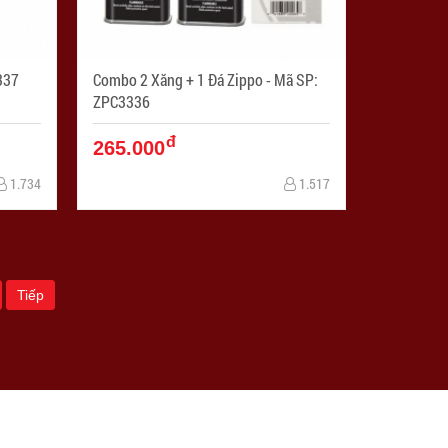
PC3337
Combo 2 Xăng + 1 Đá Zippo - Mã SP:
ZPC3336
đ
265.000
1.734
1.517
Tiếp