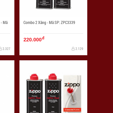
ã
Combo 2 Xăng - Mã SP: ZPC3339
đ
220.000
2.327
2.129