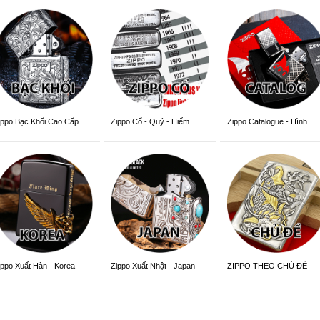
ippo Bạc Khối Cao Cấp
Zippo Cổ - Quý - Hiếm
Zippo Catalogue - Hình
Trang Trí
ippo Xuất Hàn - Korea
Zippo Xuất Nhật - Japan
ZIPPO THEO CHỦ ĐỀ
ersion
Version