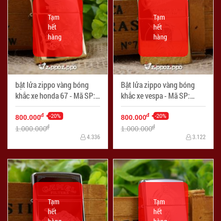
Tạm
Tạm
hết
hết
hàng
hàng
bật lửa zippo vàng bóng
Bật lửa zippo vàng bóng
khắc xe honda 67 - Mã SP:
khắc xe vespa - Mã SP:
ZPC1420
ZPC1421
-20%
-20%
đ
đ
800.000
800.000
đ
đ
1.000.000
1.000.000
4.336
3.122
Tạm
Tạm
hết
hết