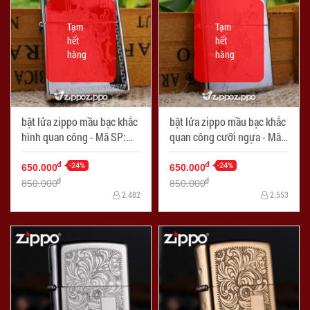
Tạm
Tạm
hết
hết
hàng
hàng
bật lửa zippo mầu bạc khắc
bật lửa zippo mầu bạc khắc
hình quan công - Mã SP:
quan công cưỡi ngựa - Mã
ZPC1452
SP: ZPC1453
-24%
-24%
đ
đ
650.000
650.000
đ
đ
850.000
850.000
2.482
2.553