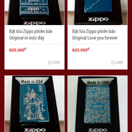
Bật lửa Zippo phiên bản
Bật lửa Zippo phiên bản
Original in mộc đáy
Original Love you forever
đ
đ
820.000
820.000
3.330
2.460