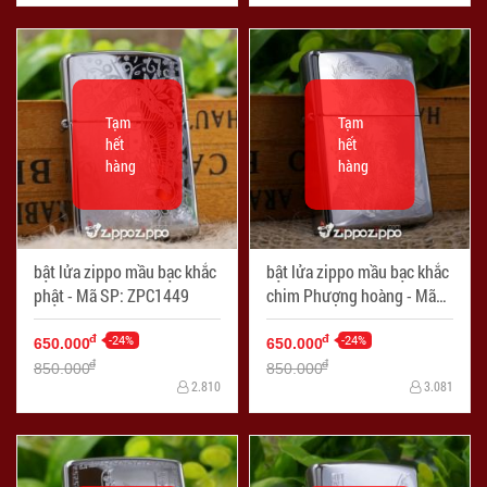
Tạm
Tạm
hết
hết
hàng
hàng
bật lửa zippo mầu bạc khắc
bật lửa zippo mầu bạc khắc
phật - Mã SP: ZPC1449
chim Phượng hoàng - Mã
SP: ZPC1451
-24%
-24%
đ
đ
650.000
650.000
đ
đ
850.000
850.000
2.810
3.081