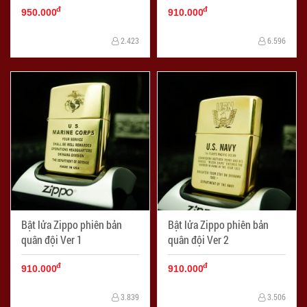
đ
đ
950.000
910.000
2.423
6.596
Bật lửa Zippo phiên bản
Bật lửa Zippo phiên bản
quân đội Ver 1
quân đội Ver 2
đ
đ
910.000
910.000
3.839
3.506