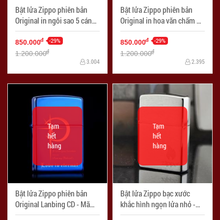
Bật lửa Zippo phiên bản
Bật lửa Zippo phiên bản
Original in ngôi sao 5 cánh
Original in hoa văn chấm bi
uốn cong - Mã SP:
- Mã SP: ZPC0625
ZPC0624
-29%
-29%
đ
đ
850.000
850.000
đ
đ
1.200.000
1.200.000
3.004
2.395
Tạm
Tạm
hết
hết
hàng
hàng
Bật lửa Zippo phiên bản
Bật lửa Zippo bạc xước
Original Lanbing CD - Mã
khắc hình ngọn lửa nhỏ -
SP: ZPC0627
Mã SP: ZPC0777