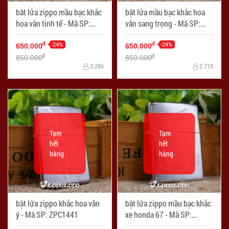
bât lửa zippo mầu bạc khắc
bật lửa mầu bạc khắc hoa
hoa văn tinh tế - Mã SP:
văn sang trọng - Mã SP:
ZPC1430
ZPC1431
-24%
-24%
đ
đ
650.000
650.000
đ
đ
850.000
850.000
3.286
2.718
Tạm
Tạm
hết
hết
hàng
hàng
bật lửa zippo khắc hoa văn
bật lửa zippo mầu bạc khắc
ý - Mã SP: ZPC1441
xe honda 67 - Mã SP:
ZPC1442