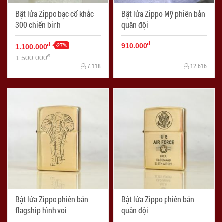
Bật lửa Zippo bạc cổ khắc
Bật lửa Zippo Mỹ phiên bản
300 chiến binh
quân đội
đ
-27%
đ
910.000
1.100.000
đ
1.500.000
7.118
12.616
Bật lửa Zippo phiên bản
Bật lửa Zippo phiên bản
flagship hình voi
quân đội