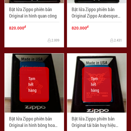
Bật lửa Zippo phiên bản
Bật lửa Zippo phiên bản
Original in hình quan công
Original Zippo Arabesque
Ver 1
đ
đ
820.000
820.000
2.009
2.431
Tạm
Tạm
hết
hết
hàng
hàng
Bật lửa Zippo phiên bản
Bật lửa Zippo phiên bản
Original in hình bông hoa
Original tái bản huy hiệu