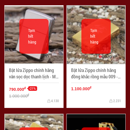
Tạm
Tạm
hết
hết
hàng
hàng
Bật lửa Zippo chính hãng
Bật lửa Zippo chính hãng
vân sọc dọc thanh lịch - Mã
đồng khắc rồng mẫu 009 -
SP: ZPC0200
Mã SP: ZPC0243
đ
-21%
đ
1.100.000
790.000
đ
1.000.000
4.130
2.231