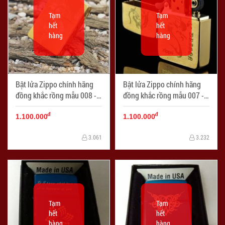
Tạm
Tạm
hết
hết
hàng
hàng
Bật lửa Zippo chính hãng
Bật lửa Zippo chính hãng
đồng khắc rồng mẫu 008 -
đồng khắc rồng mẫu 007 -
Mã SP: ZPC0244
Mã SP: ZPC0245
đ
đ
1.100.000
1.100.000
3.061
3.232
Tạm
Tạm
hết
hết
hàng
hàng