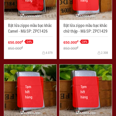
hàng
hàng
Bật lửa zippo mầu bạc khắc
Bật lửa zippo mầu bạc khắc
Camel - Mã SP: ZPC1426
chữ thập - Mã SP: ZPC1429
-24%
-24%
đ
đ
650.000
650.000
đ
đ
850.000
850.000
4.079
2.308
Tạm
Tạm
hết
hết
hàng
hàng