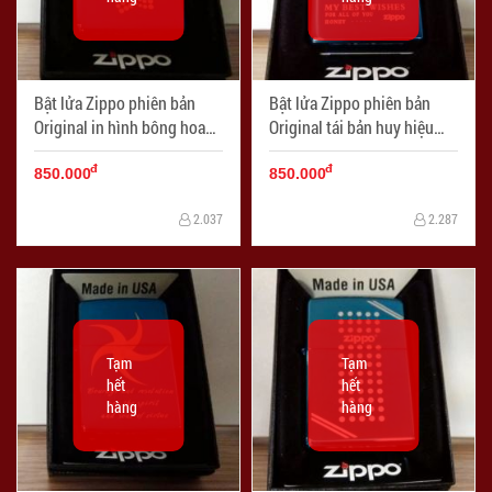
Bật lửa Zippo phiên bản
Bật lửa Zippo phiên bản
Original in hình bông hoa
Original tái bản huy hiệu
lớn - Mã SP: ZPC0612
trái tim - Mã SP: ZPC0617
đ
đ
850.000
850.000
2.037
2.287
Tạm
Tạm
hết
hết
hàng
hàng