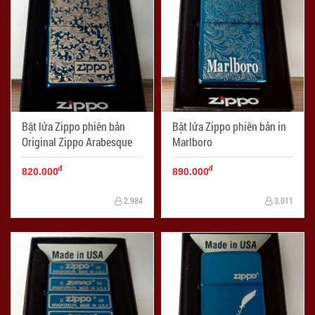
Bật lửa Zippo phiên bản
Bật lửa Zippo phiên bản in
Original Zippo Arabesque
Marlboro
đ
đ
820.000
890.000
2.984
3.011