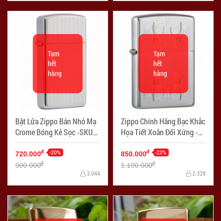
Tạm
Tạm
hết
hết
hàng
hàng
Bật Lửa Zippo Bản Nhỏ Mạ
Zippo Chính Hãng Bạc Khắc
Crome Bóng Kẻ Sọc -SKU
Họa Tiết Xoắn Đối Xứng -
1615 – Zippo Slim Ribbon
Mã SP: ZPC1319
High Polish Chrome - Mã
-20%
-23%
đ
đ
720.000
850.000
SP: ZPC1271
đ
đ
900.000
1.100.000
3.044
2.328