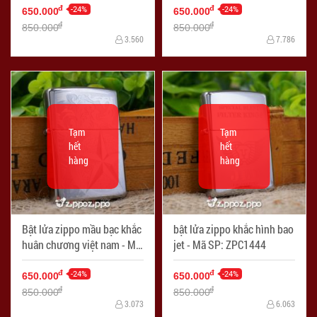
-24%
-24%
đ
đ
650.000
650.000
đ
đ
850.000
850.000
3.560
7.786
Tạm
Tạm
hết
hết
hàng
hàng
Bật lửa zippo mầu bạc khắc
bật lửa zippo khắc hình bao
huân chương việt nam - Mã
jet - Mã SP: ZPC1444
SP: ZPC1443
-24%
-24%
đ
đ
650.000
650.000
đ
đ
850.000
850.000
3.073
6.063