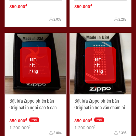
lớn
trái tim
đ
đ
850.000
850.000
2.037
2.287
Tạm
Tạm
hết
hết
hàng
hàng
Bật lửa Zippo phiên bản
Bật lửa Zippo phiên bản
Original in ngôi sao 5 cánh
Original in hoa văn chấm bi
uốn cong
-29%
-29%
đ
đ
850.000
850.000
đ
đ
1.200.000
1.200.000
3.004
2.395