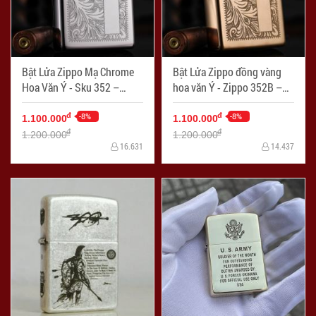
Bật Lửa Zippo Mạ Chrome
Bật Lửa Zippo đồng vàng
Hoa Văn Ý - Sku 352 –
hoa văn Ý - Zippo 352B –
Zippo Venetian Chrome
Zippo Venetian Brass
-8%
-8%
đ
đ
1.100.000
1.100.000
đ
đ
1.200.000
1.200.000
16.631
14.437