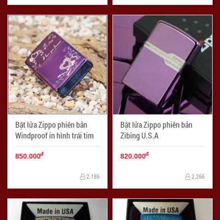
Bật lửa Zippo phiên bản
Bật lửa Zippo phiên bản
Windproof in hình trái tim
Zibing U.S.A
đ
đ
850.000
820.000
2.186
2.266