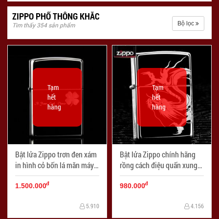
ZIPPO PHỔ THÔNG KHẮC
Bộ lọc
Tìm thấy 354 sản phẩm
Tạm
Tạm
hết
hết
hàng
hàng
Bật lửa Zippo trơn đen xám
Bật lửa Zippo chính hãng
in hình cỏ bốn lá măn máy -
rồng cách điệu quấn xung
Mã SP: ZPC0016
quanh - Mã SP: ZPC0047
đ
đ
1.500.000
980.000
5.910
4.156