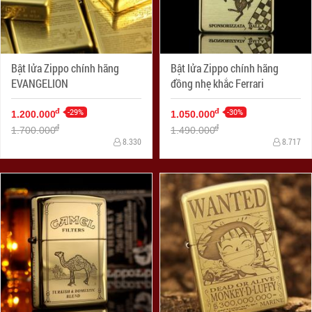
Bật lửa Zippo chính hãng
Bật lửa Zippo chính hãng
EVANGELION
đồng nhẹ khắc Ferrari
-29%
-30%
đ
đ
1.200.000
1.050.000
đ
đ
1.700.000
1.490.000
8.330
8.717