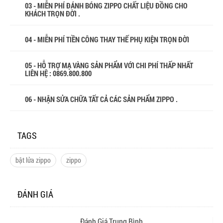
03 - MIỄN PHÍ ĐÁNH BÓNG ZIPPO CHẤT LIỆU ĐỒNG CHO
KHÁCH TRỌN ĐỜI .
04 - MIỄN PHÍ TIỀN CÔNG THAY THẾ PHỤ KIỆN TRỌN ĐỜI
05 - HỖ TRỢ MẠ VÀNG SẢN PHẨM VỚI CHI PHÍ THẤP NHẤT
LIÊN HỆ : 0869.800.800
06 - NHẬN SỬA CHỮA TẤT CẢ CÁC SẢN PHẨM ZIPPO .
TAGS
bật lửa zippo
zippo
ĐÁNH GIÁ
Đánh Giá Trung Bình