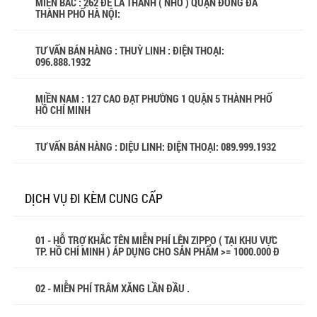
MIỀN BẮC : 262 ĐÊ LA THÀNH ( NHỎ ) QUẬN ĐỐNG ĐA
THÀNH PHỐ HÀ NỘI:
TƯ VẤN BÁN HÀNG : THUỲ LINH : ĐIỆN THOẠI:
096.888.1932
MIỀN NAM : 127 CAO ĐẠT PHƯỜNG 1 QUẬN 5 THÀNH PHỐ
HỒ CHÍ MINH
TƯ VẤN BÁN HÀNG : DIỆU LINH: ĐIỆN THOẠI:
089.999.1932
DỊCH VỤ ĐI KÈM CUNG CẤP
01 - HỖ TRỢ KHẮC TÊN MIỄN PHÍ LÊN ZIPPO ( TẠI KHU VỰC
TP. HỒ CHÍ MINH ) ÁP DỤNG CHO SẢN PHẨM >= 1000.000 Đ
02 - MIỄN PHÍ TRÂM XĂNG LẦN ĐẦU .