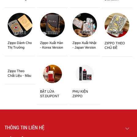
Zippo Dành Cho
Zippo Xuất Hàn
Zippo Xuất Nhật
ZIPPO THEO
Thị Trường
- Korea Version
- Japan Version
CHỦ ĐỀ
Châu Á Khắc
Siêu Đẹp
Zippo Theo
Chất Liệu - Màu
Sắc
BẬT LỬA
PHỤ KIỆN
ST.DUPONT
ZIPPO
CHÍNH HÃNG
THÔNG TIN LIÊN HỆ