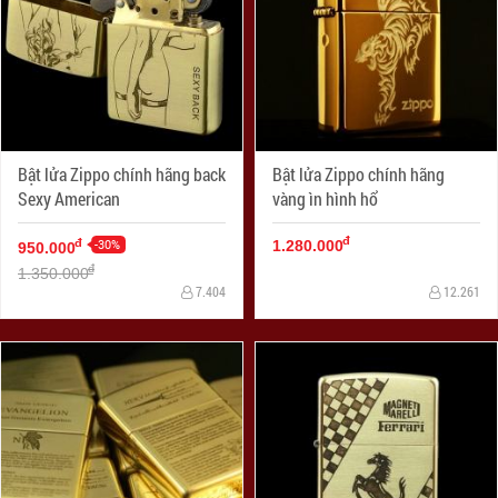
Bật lửa Zippo chính hãng back
Bật lửa Zippo chính hãng
Sexy American
vàng ìn hình hổ
đ
-30%
đ
1.280.000
950.000
đ
1.350.000
7.404
12.261