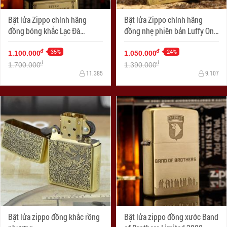
Bật lửa Zippo chính hãng
Bật lửa Zippo chính hãng
đồng bóng khắc Lạc Đà
đồng nhẹ phiên bản Luffy One
CAMEL
Piece
-35%
-24%
đ
đ
1.100.000
1.050.000
đ
đ
1.700.000
1.390.000
11.385
9.107
Bật lửa zippo đồng khắc rồng
Bật lửa zippo đồng xước Band