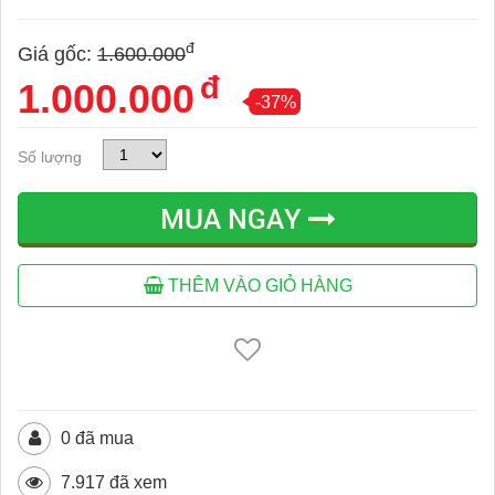
đ
Giá gốc:
1.600.000
đ
1.000.000
-37%
Số lượng
MUA NGAY
THÊM VÀO GIỎ HÀNG
0 đã mua
7.917 đã xem