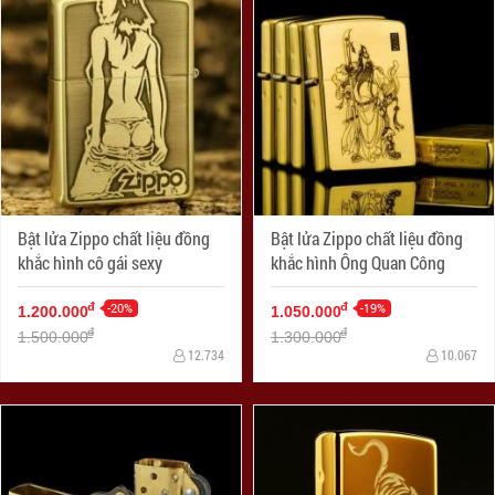
Bật lửa Zippo chất liệu đồng
Bật lửa Zippo chất liệu đồng
khắc hình cô gái sexy
khắc hình Ông Quan Công
-20%
-19%
đ
đ
1.200.000
1.050.000
đ
đ
1.500.000
1.300.000
12.734
10.067