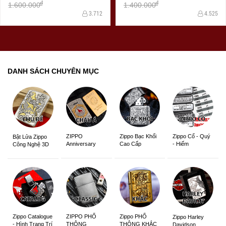
đ
đ
1.600.000
1.400.000
3.712
4.525
DANH SÁCH CHUYÊN MỤC
ZIPPO
Zippo Bạc Khối
Zippo Cổ - Quý
Bật Lửa Zippo
Anniversary
Cao Cấp
- Hiếm
Công Nghệ 3D
Edition
Sắc Nét
Zippo Catalogue
ZIPPO PHỔ
Zippo PHỔ
Zippo Harley
- Hình Trang Trí
THÔNG
THÔNG KHẮC
Davidson