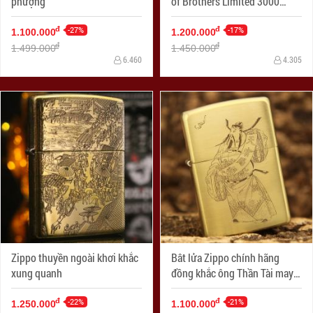
phượng
of Brothers Limited 3000
sang trọng
-27%
-17%
đ
đ
1.100.000
1.200.000
đ
đ
1.499.000
1.450.000
6.460
4.305
Zippo thuyền ngoài khơi khắc
Bât lửa Zippo chính hãng
xung quanh
đồng khắc ông Thần Tài may
mắn
-22%
-21%
đ
đ
1.250.000
1.100.000