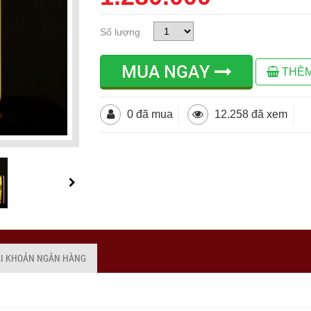
Số lượng
MUA NGAY
THÊM
0 đã mua
12.258 đã xem
ÀI KHOẢN NGÂN HÀNG