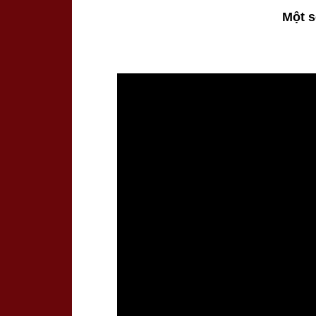
Một s