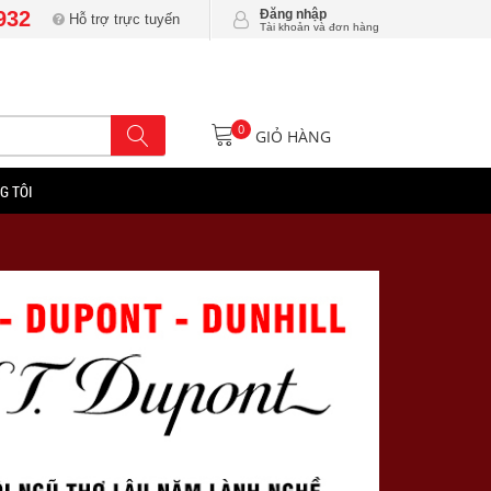
932
Đăng nhập
Hỗ trợ trực tuyến
Tài khoản và đơn hàng
0
GIỎ HÀNG
G TÔI