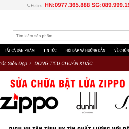
HN:0977.365.888 SG:089.999.1
Hotline:
TẤT CẢ SẢN PHẨM
TIN TỨC
HỎI ĐÁP VÀ HƯỚNG DẪN
VỀ CHÚN
hắc Siêu Đẹp
DÒNG TIÊU CHUẨN KHẮC