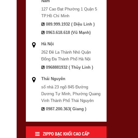
Nam
127 Cao Đạt Phường 1 Quận 5
TP.Hồ Chí Minh
089.999.1932 ( Diệu Linh )
0963.618.618 (Vũ Mạnh)
Hà Nội
262 Đê La Thành Nhỏ Quận
Đống Đa Thành Phố Hà Nội
0968881932 ( Thùy Linh )
Thái Nguyên
số nhà 23 ngõ 845 Đường
Dương Tự Minh, Phường Quang
Vinh Thành Phố Thái Nguyên
0987.200.363( Giang )
ZIPPO BẠC KHỐI CAO CẤP