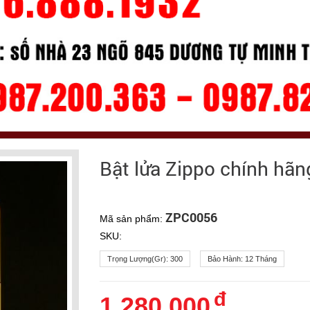
Bật lửa Zippo chính hãng
ZPC0056
Mã sản phẩm:
SKU:
Trọng Lượng(gr):
300
Bảo Hành:
12 Tháng
đ
1.280.000