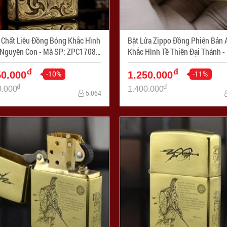
 Chất Liêu Đồng Bóng Khắc Hình
Bật Lửa Zippo Đồng Phiên Bản 
n Con - Mã SP: ZPC1708-
Khắc Hình Tề Thiên Đại Thánh - Mã
SP: ZPC1707-169
đ
đ
-10%
-11%
50.000
1.250.000
đ
đ
0.000
1.400.000
5.064