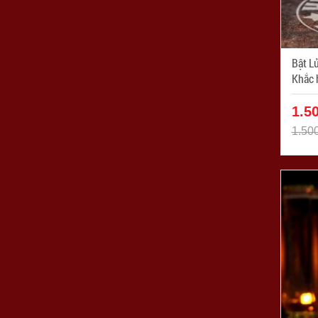
Bật L
Khắc hìn
ZPC1
1.5
1.50