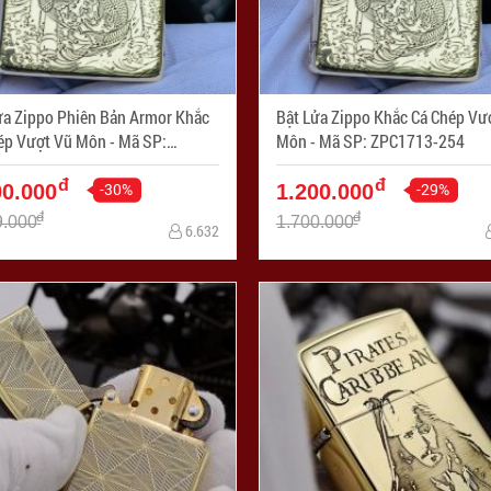
ửa Zippo Phiên Bản Armor Khắc
Bật Lửa Zippo Khắc Cá Chép Vư
 Vượt Vũ Môn - Mã SP:
Môn - Mã SP: ZPC1713-254
713-169
đ
đ
-30%
-29%
00.000
1.200.000
đ
đ
9.000
1.700.000
6.632