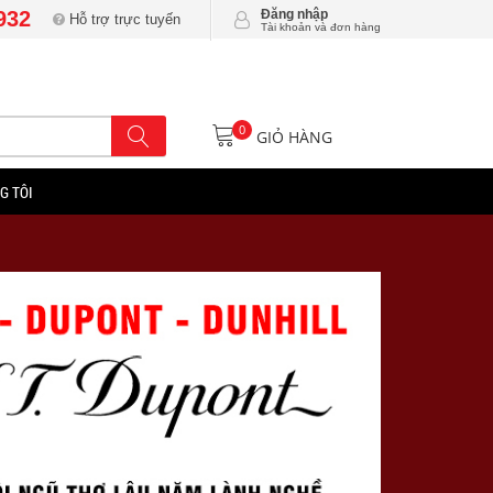
932
Đăng nhập
Hỗ trợ trực tuyến
Tài khoản và đơn hàng
0
GIỎ HÀNG
G TÔI