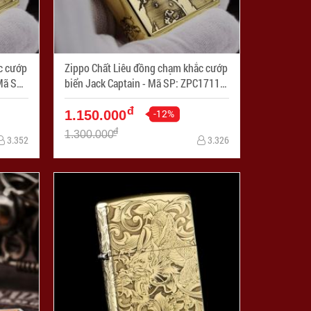
c cướp
Zippo Chất Liêu đồng chạm khắc cướp
biển Jack Captain - Mã SP: ZPC1711-
254
đ
-12%
1.150.000
đ
1.300.000
3.352
3.326