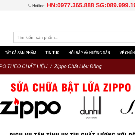
HN:0977.365.888 SG:089.999.1
Hotline:
TẤT CẢ SẢN PHẨM
TIN TỨC
HỎI ĐÁP VÀ HƯỚNG DẪN
VỀ CHÚN
PO THEO CHẤT LIỆU
Zippo Chất Liệu Đồng