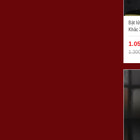
Bật l
Khắc 300
ZPC0
1.0
1.30