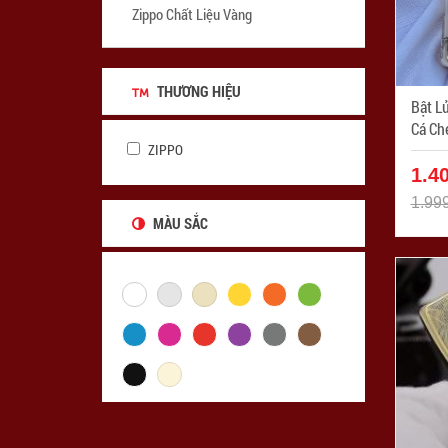
Zippo Chất Liệu Vàng
THƯƠNG HIỆU
Bật L
Cá Chép
ZIPPO
ZPC1
1.4
1.99
MÀU SẮC