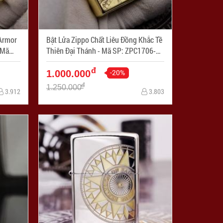
Armor
Bật Lửa Zippo Chất Liêu Đồng Khắc Tề
Thiên Đại Thánh - Mã SP: ZPC1706-
254
đ
-20%
1.000.000
đ
1.250.000
3.912
3.803