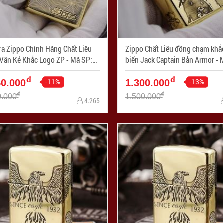
ửa Zippo Chính Hãng Chất Liêu
Zippo Chất Liêu đồng chạm khắ
n Kẻ Khắc Logo ZP - Mã SP:
biển Jack Captain Bản Armor - Mã SP:
712-254
ZPC1711-169
đ
đ
-11%
-13%
50.000
1.300.000
đ
đ
0.000
1.500.000
4.265