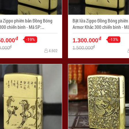
ửa Zippo phiên bản Đồng Bóng
Bật lửa Zippo Đồng Bóng phiên
 chiến binh - Mã SP:
Armor Khắc 300 chiến binh - Mã SP:
496-254
ZPC0496-169
đ
đ
-19%
-13%
50.000
1.300.000
đ
đ
0.000
1.500.000
4.602