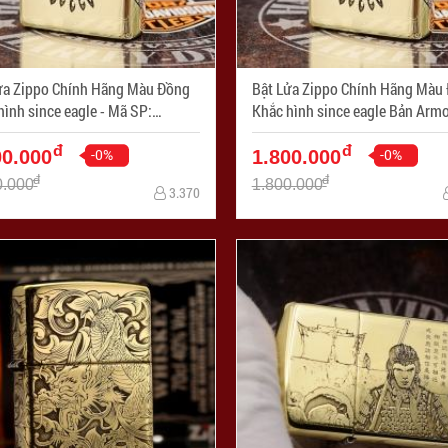
ửa Zippo Chính Hãng Màu Đồng
Bật Lửa Zippo Chính Hãng Màu
h since eagle - Mã SP:
Khắc hình since eagle Bản Armor - 
709-254
SP: ZPC1709-169
đ
đ
-0%
-0%
00.000
1.800.000
đ
đ
0.000
1.800.000
3.370