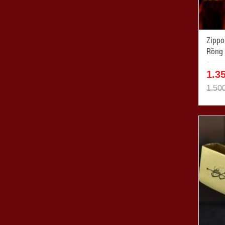
Zippo
Rồng Nguyê
254
1.3
1.50