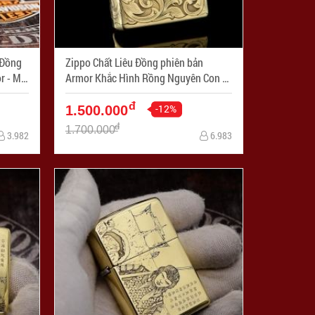
 Đồng
Zippo Chất Liêu Đồng phiên bản
Mã
Armor Khắc Hình Rồng Nguyên Con -
Mã SP: ZPC1708-169
đ
-12%
1.500.000
đ
1.700.000
3.982
6.983