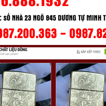
CHẤT LIỆU ĐỒNG
SẮP XẾP THEO
 238 sản phẩm