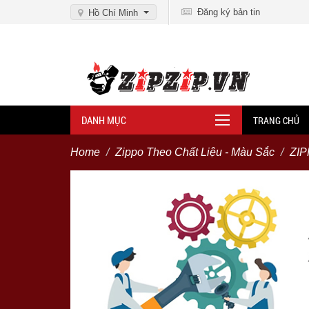
Đăng ký bản tin
Hồ Chí Minh
DANH MỤC
TRANG CHỦ
Home
Zippo Theo Chất Liệu - Màu Sắc
ZIP