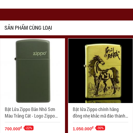
SẢN PHẨM CÙNG LOẠI
Bật Lửa Zippo Bản Nhỏ Sơn
Bật lửa Zippo chính hãng
Màu Trắng Cát - Logo Zippo
đồng nhẹ khắc mã đáo thành
SKU 1627ZL- Zippo Slim®
công
Green Matte Zippo Logo
-22%
-30%
đ
đ
700.000
1.050.000