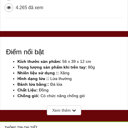
4.265 đã xem
Điểm nổi bật
Kích thước sản phẩm:
56 x 39 x 12 cm
Trọng lượng sản phẩm khi trên tay:
80g
Nhiên liệu sử dụng ::
Xăng
Hình dạng lửa ::
Lừa thường
Đánh lửa bằng::
Đá lửa
Chất Liệu:
Đồng
Chống gió:
Có chức năng chống gió
Sản xuất tại:
Mỹ ( USA)
Xem thêm
THÔNG TIN CHI TIẾT