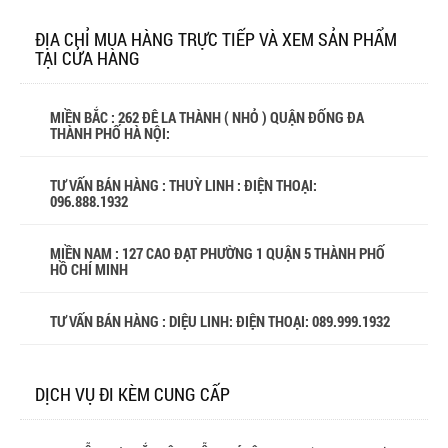
ĐỊA CHỈ MUA HÀNG TRỰC TIẾP VÀ XEM SẢN PHẨM
TẠI CỬA HÀNG
MIỀN BẮC : 262 ĐÊ LA THÀNH ( NHỎ ) QUẬN ĐỐNG ĐA
THÀNH PHỐ HÀ NỘI:
TƯ VẤN BÁN HÀNG : THUỲ LINH : ĐIỆN THOẠI:
096.888.1932
MIỀN NAM : 127 CAO ĐẠT PHƯỜNG 1 QUẬN 5 THÀNH PHỐ
HỒ CHÍ MINH
TƯ VẤN BÁN HÀNG : DIỆU LINH: ĐIỆN THOẠI:
089.999.1932
DỊCH VỤ ĐI KÈM CUNG CẤP