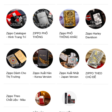
Edition
Sắc Nét
Zippo Catalogue
ZIPPO PHỔ
Zippo PHỔ
Zippo Harley
- Hình Trang Trí
THÔNG
THÔNG KHẮC
Davidson
Zippo Dành Cho
Zippo Xuất Hàn
Zippo Xuất Nhật
ZIPPO THEO
Thị Trường
- Korea Version
- Japan Version
CHỦ ĐỀ
Châu Á Khắc
Siêu Đẹp
Zippo Theo
Chất Liệu - Màu
Sắc