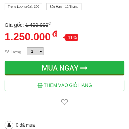
Trọng Lượng(gr):
300
Bảo Hành:
12 Tháng
đ
Giá gốc:
1.400.000
đ
1.250.000
-11%
Số lượng
MUA NGAY
THÊM VÀO GIỎ HÀNG
0 đã mua