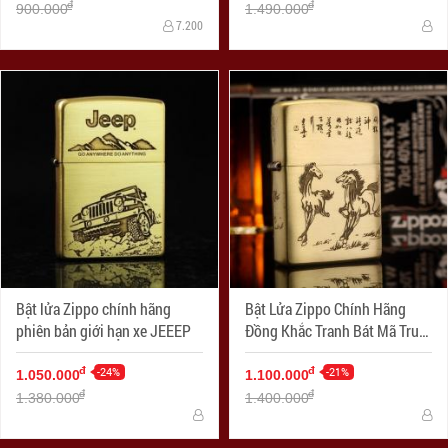
đ
đ
900.000
1.490.000
7.200
Bật lửa Zippo chính hãng
Bật Lửa Zippo Chính Hãng
phiên bản giới hạn xe JEEEP
Đồng Khắc Tranh Bát Mã Truy
Phong
-24%
-21%
đ
đ
1.050.000
1.100.000
đ
đ
1.380.000
1.400.000