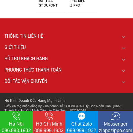
BẬT LỬA
PHỤ KIỆN
ST.DUPONT
ZIPPO
CHÍNH HÃNG
THÔNG TIN LIÊN HỆ
GIỚI THIỆU
HỖ TRỢ KHÁCH HÀNG
PHƯƠNG THỨC THANH TOÁN
ĐỐI TÁC VẬN CHUYỂN
Hộ Kinh Doanh Cửa Hàng Mạnh Linh
Giấy chứng nhận đăng ký kinh doanh số : 41E8034363 Uỷ Ban Nhân Dân Quận 5
Thành Phố Hồ Chí Minh Cấp Lần Đầu Ngày : 07/02/2018.
.
Địa chỉ: 127 Cao Đạt Phường 1 Quận 5 Thành Phố Hồ Chí Minh
Hà Nội
Hồ Chí Minh
Chat Zalo
Messenger
096.888.1932
089.999.1932
089.999.1932
zippozippo.com