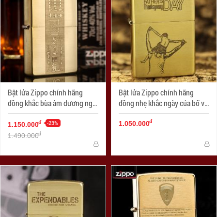
Bật lửa Zippo chính hãng
Bật lửa Zippo chính hãng
đồng khắc bùa âm dương ngũ
đồng nhẹ khắc ngày của bố vô
hành
cùng ý nghĩa
đ
-23%
đ
1.050.000
1.150.000
đ
1.490.000