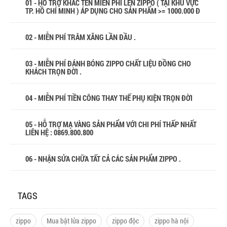
01 - HỖ TRỢ KHẮC TÊN MIỄN PHÍ LÊN ZIPPO ( TẠI KHU VỰC
TP. HỒ CHÍ MINH ) ÁP DỤNG CHO SẢN PHẨM >= 1000.000 Đ
02 - MIỄN PHÍ TRÂM XĂNG LẦN ĐẦU .
03 - MIỄN PHÍ ĐÁNH BÓNG ZIPPO CHẤT LIỆU ĐỒNG CHO
KHÁCH TRỌN ĐỜI .
04 - MIỄN PHÍ TIỀN CÔNG THAY THẾ PHỤ KIỆN TRỌN ĐỜI
05 - HỖ TRỢ MẠ VÀNG SẢN PHẨM VỚI CHI PHÍ THẤP NHẤT
LIÊN HỆ : 0869.800.800
06 - NHẬN SỬA CHỮA TẤT CẢ CÁC SẢN PHẨM ZIPPO .
TAGS
zippo
Mua bật lửa zippo
zippo độc
zippo hà nội