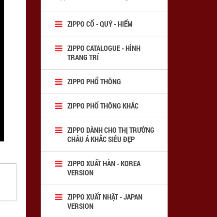
ZIPPO CỔ - QUÝ - HIẾM
ZIPPO CATALOGUE - HÌNH
TRANG TRÍ
ZIPPO PHỔ THÔNG
ZIPPO PHỔ THÔNG KHẮC
ZIPPO DÀNH CHO THỊ TRƯỜNG
CHÂU Á KHẮC SIÊU ĐẸP
ZIPPO XUẤT HÀN - KOREA
VERSION
ZIPPO XUẤT NHẬT - JAPAN
VERSION