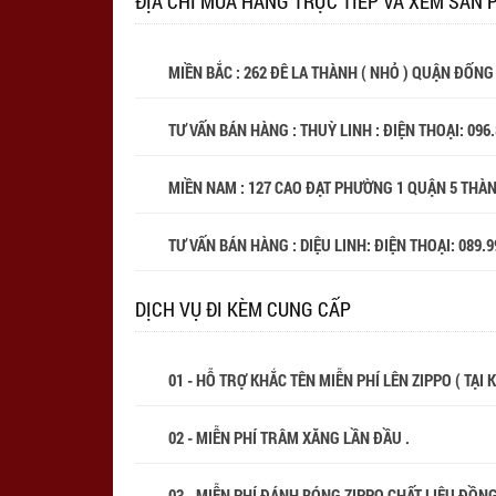
ĐỊA CHỈ MUA HÀNG TRỰC TIẾP VÀ XEM SẢN 
MIỀN BẮC : 262 ĐÊ LA THÀNH ( NHỎ ) QUẬN ĐỐNG
TƯ VẤN BÁN HÀNG : THUỲ LINH : ĐIỆN THOẠI:
096
MIỀN NAM : 127 CAO ĐẠT PHƯỜNG 1 QUẬN 5 THÀ
TƯ VẤN BÁN HÀNG : DIỆU LINH: ĐIỆN THOẠI:
089.9
DỊCH VỤ ĐI KÈM CUNG CẤP
01 - HỖ TRỢ KHẮC TÊN MIỄN PHÍ LÊN ZIPPO ( TẠI
02 - MIỄN PHÍ TRÂM XĂNG LẦN ĐẦU .
03 - MIỄN PHÍ ĐÁNH BÓNG ZIPPO CHẤT LIỆU ĐỒN