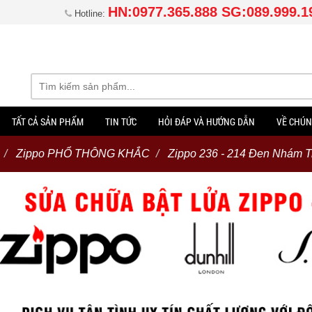
HN:0977.365.888 SG:089.999.1
Hotline:
TẤT CẢ SẢN PHẨM
TIN TỨC
HỎI ĐÁP VÀ HƯỚNG DẪN
VỀ CHÚN
Zippo PHỔ THÔNG KHẮC
Zippo 236 - 214 Đen Nhám T