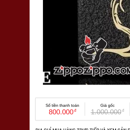
Số tiền thanh toán
Giá gốc
800.000
đ
1.000.000
đ