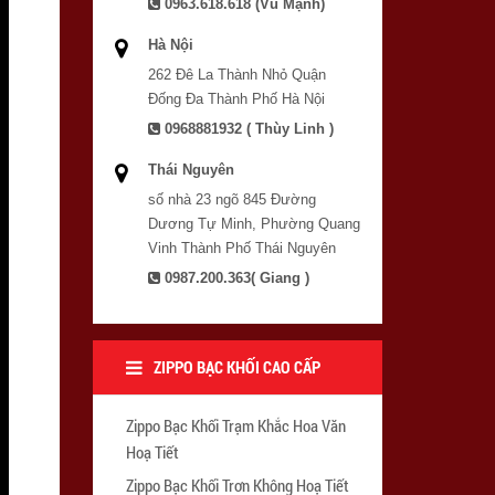
0963.618.618 (Vũ Mạnh)
Hà Nội
262 Đê La Thành Nhỏ Quận
Đống Đa Thành Phố Hà Nội
0968881932 ( Thùy Linh )
Thái Nguyên
số nhà 23 ngõ 845 Đường
Dương Tự Minh, Phường Quang
Vinh Thành Phố Thái Nguyên
0987.200.363( Giang )
ZIPPO BẠC KHỐI CAO CẤP
Zippo Bạc Khối Trạm Khắc Hoa Văn
Hoạ Tiết
Zippo Bạc Khối Trơn Không Hoạ Tiết