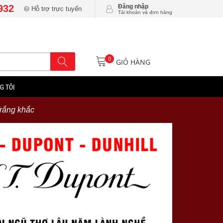
932
Đăng nhập
Hỗ trợ trực tuyến
Tài khoản và đơn hàng
0
GIỎ HÀNG
G TÔI
rắng khắc