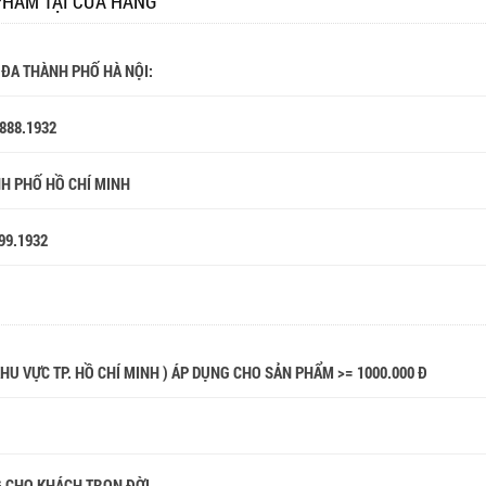
PHẨM TẠI CỬA HÀNG
 ĐA THÀNH PHỐ HÀ NỘI:
.888.1932
NH PHỐ HỒ CHÍ MINH
99.1932
 KHU VỰC TP. HỒ CHÍ MINH ) ÁP DỤNG CHO SẢN PHẨM >= 1000.000 Đ
G CHO KHÁCH TRỌN ĐỜI .