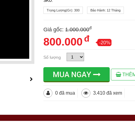
SKU:
Trọng Lượng(gr):
300
Bảo Hành:
12 Tháng
đ
Giá gốc:
1.000.000
đ
800.000
-20%
Số lượng
MUA NGAY
THÊM
0 đã mua
3.410 đã xem