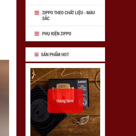
ZIPPO THEO CHẤT LIỆU - MÀU
SẮC
PHỤ KIỆN ZIPPO
SẢN PHẨM HOT
Hàng New