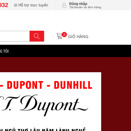
932
Đăng nhập
Hỗ trợ trực tuyến
Tài khoản và đơn hàng
0
GIỎ HÀNG
G TÔI