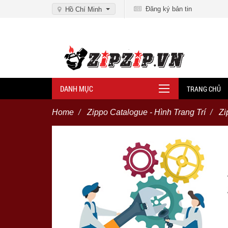
Đăng ký bản tin
Hồ Chí Minh
DANH MỤC
TRANG CHỦ
Home
Zippo Catalogue - Hình Trang Trí
Zi