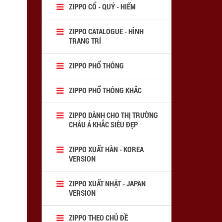
ZIPPO CỔ - QUÝ - HIẾM
ZIPPO CATALOGUE - HÌNH
TRANG TRÍ
ZIPPO PHỔ THÔNG
ZIPPO PHỔ THÔNG KHẮC
ZIPPO DÀNH CHO THỊ TRƯỜNG
CHÂU Á KHẮC SIÊU ĐẸP
ZIPPO XUẤT HÀN - KOREA
VERSION
ZIPPO XUẤT NHẬT - JAPAN
VERSION
ZIPPO THEO CHỦ ĐỀ