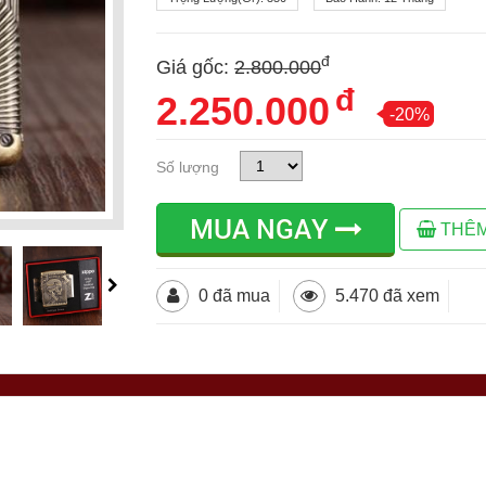
đ
Giá gốc:
2.800.000
đ
2.250.000
-20%
Số lượng
MUA NGAY
THÊM
0 đã mua
5.470 đã xem