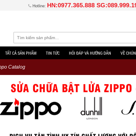
HN:0977.365.888 SG:089.999.1
Hotline:
TẤT CẢ SẢN PHẨM
TIN TỨC
HỎI ĐÁP VÀ HƯỚNG DẪN
VỀ CHÚN
ppo Catalog