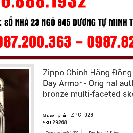
Zippo Chính Hãng Đồng
Dày Armor - Original aut
bronze multi-faceted sk
ZPC1028
Mã sản phẩm:
29268
SKU:
Trọng Lượng(gr):
350
Bảo Hành:
12 Tháng