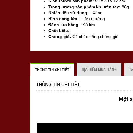
Kích thước sản phẩm:
56 x 39 x 12 cm
Trọng lượng sản phẩm khi trên tay:
80g
Nhiên liệu sử dụng ::
Xăng
Hình dạng lửa ::
Lừa thường
Đánh lửa bằng::
Đá lửa
Chất Liệu:
Chống gió:
Có chức năng chống gió
Sản xuất tại:
Mỹ ( USA)
ĐỊA ĐIỂM MUA HÀNG
T
THÔNG TIN CHI TIẾT
THÔNG TIN CHI TIẾT
Một s