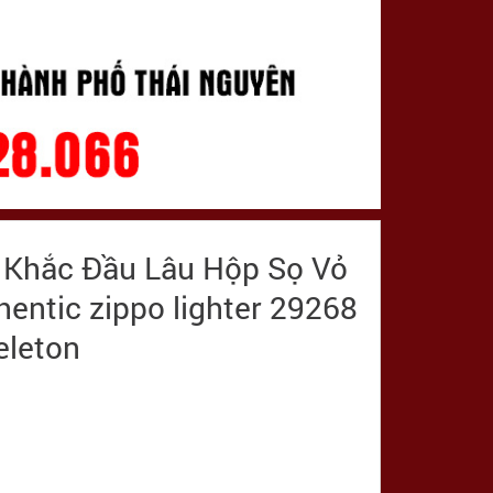
 Khắc Đầu Lâu Hộp Sọ Vỏ
hentic zippo lighter 29268
eleton