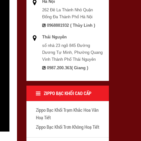
Hà Nội
262 Đê La Thành Nhỏ Quận
Đống Đa Thành Phố Hà Nội
0968881932 ( Thùy Linh )
Thái Nguyên
số nhà 23 ngõ 845 Đường
Dương Tự Minh, Phường Quang
Vinh Thành Phố Thái Nguyên
0987.200.363( Giang )
ZIPPO BẠC KHỐI CAO CẤP
Zippo Bạc Khối Trạm Khắc Hoa Văn
Hoạ Tiết
Zippo Bạc Khối Trơn Không Hoạ Tiết