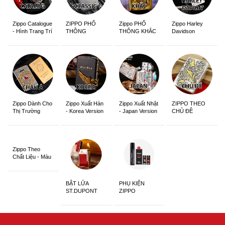
Zippo Catalogue
ZIPPO PHỔ
Zippo PHỔ
Zippo Harley
- Hình Trang Trí
THÔNG
THÔNG KHẮC
Davidson
Zippo Dành Cho
Zippo Xuất Hàn
Zippo Xuất Nhật
ZIPPO THEO
Thị Trường
- Korea Version
- Japan Version
CHỦ ĐỀ
Châu Á Khắc
Siêu Đẹp
Zippo Theo
Chất Liệu - Màu
Sắc
BẬT LỬA
PHỤ KIỆN
ST.DUPONT
ZIPPO
CHÍNH HÃNG