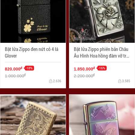
Bật lửa Zippo đen nứt cỏ 4 lá
Bật lửa Zippo phiên bản Châu
Glover
Âu Hình Hoa hồng đâm vỡ trái
tim
-18%
-16%
đ
đ
820.000
1.850.000
đ
đ
1.000.000
2.200.000
2.636
3.585