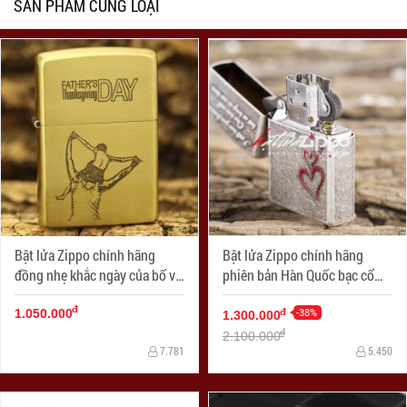
SẢN PHẨM CÙNG LOẠI
Bật lửa Zippo chính hãng
Bật lửa Zippo chính hãng
đồng nhẹ khắc ngày của bố vô
phiên bản Hàn Quốc bạc cổ
cùng ý nghĩa
trái tim tình yêu
đ
-38%
đ
1.050.000
1.300.000
đ
2.100.000
7.781
5.450