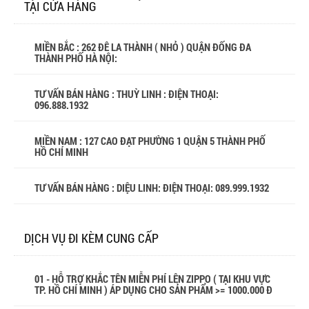
TẠI CỬA HÀNG
MIỀN BẮC : 262 ĐÊ LA THÀNH ( NHỎ ) QUẬN ĐỐNG ĐA
THÀNH PHỐ HÀ NỘI:
TƯ VẤN BÁN HÀNG : THUỲ LINH : ĐIỆN THOẠI:
096.888.1932
MIỀN NAM : 127 CAO ĐẠT PHƯỜNG 1 QUẬN 5 THÀNH PHỐ
HỒ CHÍ MINH
TƯ VẤN BÁN HÀNG : DIỆU LINH: ĐIỆN THOẠI:
089.999.1932
DỊCH VỤ ĐI KÈM CUNG CẤP
01 - HỖ TRỢ KHẮC TÊN MIỄN PHÍ LÊN ZIPPO ( TẠI KHU VỰC
TP. HỒ CHÍ MINH ) ÁP DỤNG CHO SẢN PHẨM >= 1000.000 Đ