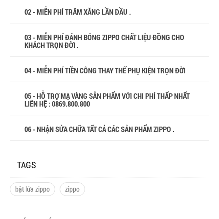
02 - MIỄN PHÍ TRÂM XĂNG LẦN ĐẦU .
03 - MIỄN PHÍ ĐÁNH BÓNG ZIPPO CHẤT LIỆU ĐỒNG CHO
KHÁCH TRỌN ĐỜI .
04 - MIỄN PHÍ TIỀN CÔNG THAY THẾ PHỤ KIỆN TRỌN ĐỜI
05 - HỖ TRỢ MẠ VÀNG SẢN PHẨM VỚI CHI PHÍ THẤP NHẤT
LIÊN HỆ : 0869.800.800
06 - NHẬN SỬA CHỮA TẤT CẢ CÁC SẢN PHẨM ZIPPO .
TAGS
bật lửa zippo
zippo