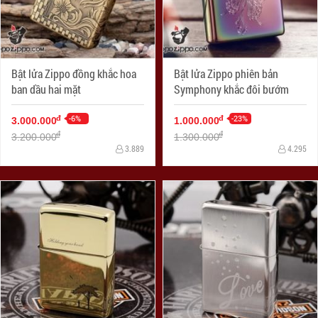
Bật lửa Zippo đồng khắc hoa
Bật lửa Zippo phiên bản
ban dầu hai mặt
Symphony khắc đôi bướm
-6%
-23%
đ
đ
3.000.000
1.000.000
đ
đ
3.200.000
1.300.000
3.889
4.295