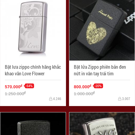
Bật lưa zippo chính hãng khắc
Bật lửa Zippo phiên bản đen
khao văn Love Flower
nứt in vân tay trái tim
-54%
-20%
đ
đ
570.000
800.000
đ
đ
1.250.000
1.000.000
4.246
3.007