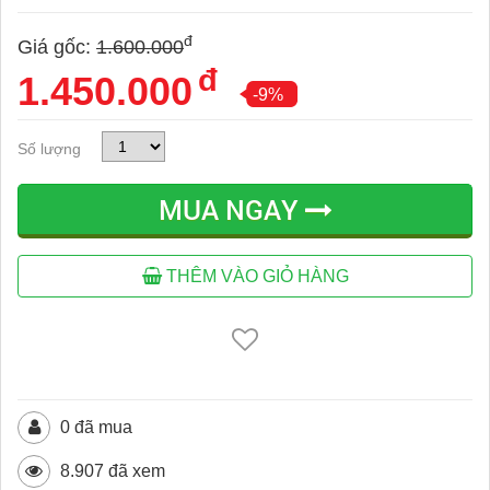
đ
Giá gốc:
1.600.000
đ
1.450.000
-9%
Số lượng
MUA NGAY
THÊM VÀO GIỎ HÀNG
0 đã mua
8.907 đã xem