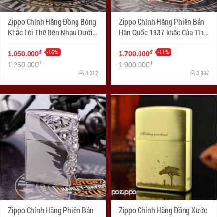
Zippo Chính Hãng Đồng Bóng
Zippo Chính Hãng Phiên Bản
Khắc Lời Thế Bên Nhau Dưới
Hàn Quốc 1937 khắc Của Tình
Cây
Yêu Bạc
-16%
-11%
đ
đ
1.050.000
1.700.000
đ
đ
1.250.000
1.900.000
4.312
3.937
Zippo Chính Hãng Phiên Bản
Zippo Chính Hãng Đồng Xước