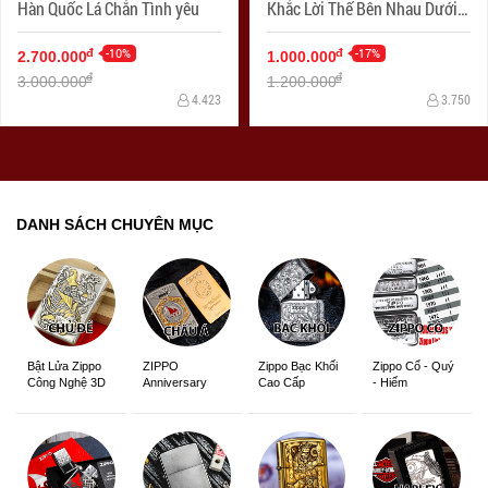
Hàn Quốc Lá Chắn Tình yêu
Khắc Lời Thế Bên Nhau Dưới
Cây
-10%
-17%
đ
đ
2.700.000
1.000.000
đ
đ
3.000.000
1.200.000
4.423
3.750
DANH SÁCH CHUYÊN MỤC
ZIPPO
Zippo Bạc Khối
Zippo Cổ - Quý
Bật Lửa Zippo
Anniversary
Cao Cấp
- Hiếm
Công Nghệ 3D
Edition
Sắc Nét