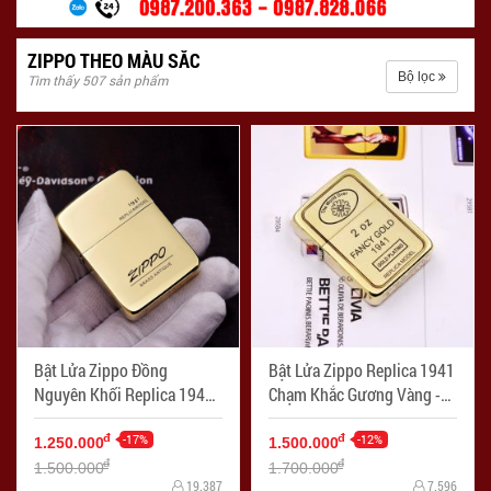
ZIPPO THEO MÀU SẮC
Bộ lọc
Tìm thấy 507 sản phẩm
Bật Lửa Zippo Đồng
Bật Lửa Zippo Replica 1941
Nguyên Khối Replica 1941
Chạm Khắc Gương Vàng -
Khắc Logo Zippo - Mã SP:
Mã SP: ZPC2374
ZPC2375
-17%
-12%
đ
đ
1.250.000
1.500.000
đ
đ
1.500.000
1.700.000
19.387
7.596