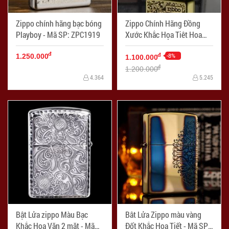
Zippo chính hãng bạc bóng
Zippo Chính Hãng Đồng
Playboy - Mã SP: ZPC1919
Xước Khắc Họa Tiêt Hoa
Văn Ý - Mã SP: ZPC1912
đ
-8%
đ
1.250.000
1.100.000
đ
1.200.000
4.364
5.245
Bật Lửa zippo Màu Bạc
Bât Lửa Zippo màu vàng
Khắc Hoa Văn 2 mặt - Mã
Đốt Khắc Hoa Tiết - Mã SP: