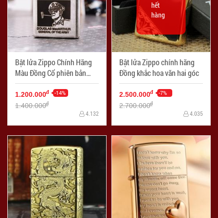
hết
hàng
Bật lửa Zippo Chính Hãng
Bật lửa Zippo chính hãng
Màu Đồng Cổ phiên bản
Đồng khắc hoa văn hai góc
MacArthur
-14%
-7%
đ
đ
1.200.000
2.500.000
đ
đ
1.400.000
2.700.000
4.132
4.035