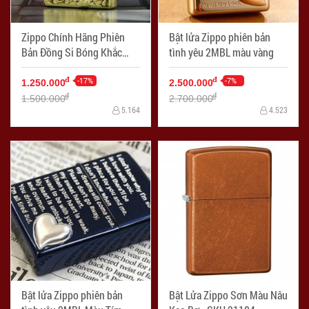
Zippo Chính Hãng Phiên
Bật lửa Zippo phiên bản
Bản Đồng Si Bóng Khắc
tình yêu 2MBL màu vàng
Rồng Bay Trên Mây
-17%
-7%
đ
đ
1.250.000
2.500.000
đ
đ
1.500.000
2.700.000
5.164
4.523
Bật lửa Zippo phiên bản
Bật Lửa Zippo Sơn Màu Nâu