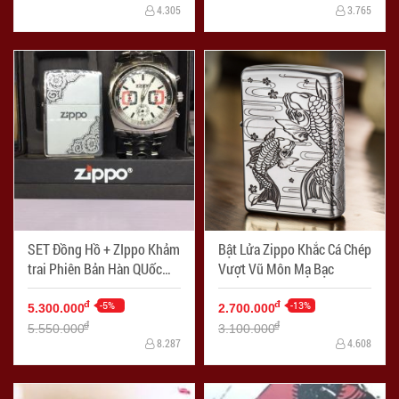
4.305
3.765
SET Đồng Hồ + ZIppo Khảm
Bật Lửa Zippo Khắc Cá Chép
trai Phiên Bản Hàn QUốc
Vượt Vũ Môn Mạ Bạc
Sản Xuất Năm 2006
-5%
-13%
đ
đ
5.300.000
2.700.000
đ
đ
5.550.000
3.100.000
8.287
4.608