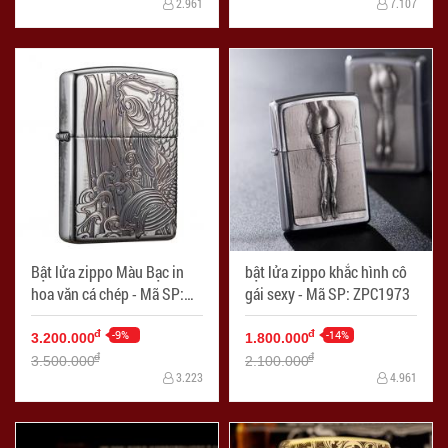
2.961
7.107
Bật lửa zippo Màu Bạc in
bật lửa zippo khắc hình cô
hoa văn cá chép - Mã SP:
gái sexy - Mã SP: ZPC1973
ZPC1961
-9%
-14%
đ
đ
3.200.000
1.800.000
đ
đ
3.500.000
2.100.000
3.223
4.961