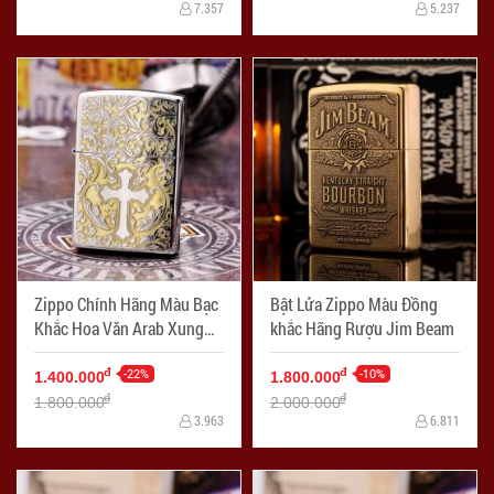
7.357
5.237
Zippo Chính Hãng Màu Bạc
Bật Lửa Zippo Màu Đồng
Khắc Hoa Văn Arab Xung
khắc Hãng Rượu Jim Beam
Quanh Thánh Giá
-22%
-10%
đ
đ
1.400.000
1.800.000
đ
đ
1.800.000
2.000.000
3.963
6.811