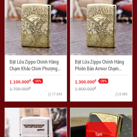
Bật Lửa Zippo Chính Hãng
Bật Lửa Zippo Chính Hãng
Chạm Khắc Chim Phượng
Phiên Bản Armor Chạm
Hoàng
Khắc Chim Phượng Hoàng
-35%
-28%
đ
đ
1.100.000
1.300.000
đ
đ
1.700.000
1.800.000
17.043
8.966
Tạm