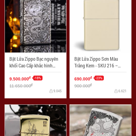
Bật Lửa Zippo Bạc nguyên
Bật Lửa Zippo Sơn Màu
khối Cao Cấp khắc hình
Trắng Kem - SKU 216 –
rồng châu Á Dũng Mãnh -
Zippo Cream Matte - Mã SP:
Mã SP: ZPC2129
-18%
ZPC2096
-23%
đ
đ
9.500.000
690.000
đ
đ
11.650.000
900.000
9.045
6.621