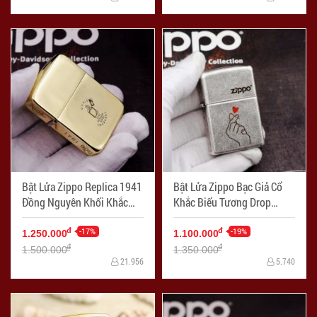
Bật Lửa Zippo Replica 1941
Bật Lửa Zippo Bạc Giả Cổ
Đồng Nguyên Khối Khắc
Khắc Biểu Tương Drop
Logo Ngược - Mã SP:
Heart - Mã SP: ZPC2371
ZPC2373
-17%
-19%
đ
đ
1.250.000
1.100.000
đ
đ
1.500.000
1.350.000
21.956
5.740