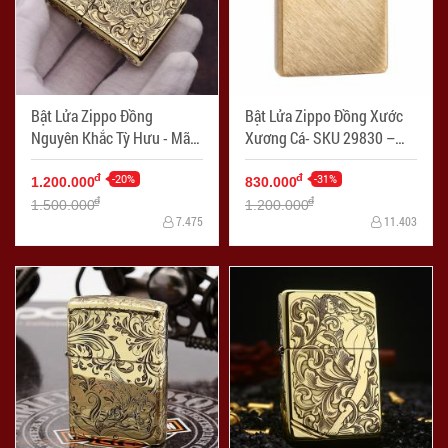
Bật Lửa Zippo Đồng
Bật Lửa Zippo Đồng Xước
Nguyên Khắc Tỳ Hưu - Mã
Xương Cá- SKU 29830 –
SP: ZPC2369-254
Zippo Regular Herringbone
-20%
Sweep Brass - Mã SP:
-31%
đ
đ
1.200.000
830.000
ZPC2359
đ
đ
1.500.000
1.200.000
7.475
11.403