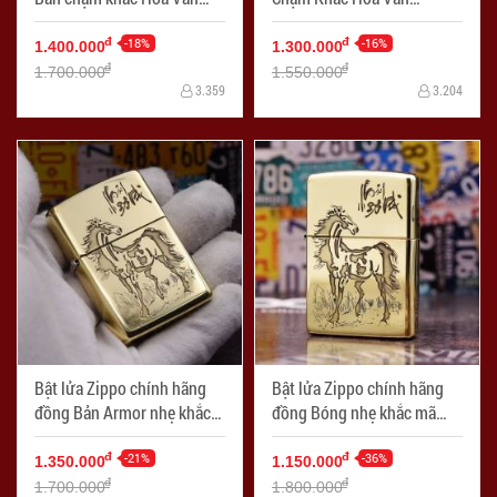
Arabesque G7
Arabesque G7
-18%
-16%
đ
đ
1.400.000
1.300.000
đ
đ
1.700.000
1.550.000
3.359
3.204
Bật lửa Zippo chính hãng
Bật lửa Zippo chính hãng
đồng Bản Armor nhẹ khắc
đồng Bóng nhẹ khắc mã
mã đáo thành công
đáo thành công
-21%
-36%
đ
đ
1.350.000
1.150.000
đ
đ
1.700.000
1.800.000