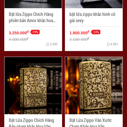
Bật lửa Zippo Chích Hãng
bật lửa zippo khắc hình cô
phiên bản Amor khắc hoa
gái sexy
bạc
-19%
-14%
đ
đ
3.250.000
1.800.000
đ
đ
4.000.000
2.100.000
3.695
4.961
Bật Lửa Zippo Chích Hãng
Bật Lửa Zippo Vân Xước
Bản chạm khắc Hoa Văn
Chạm Khắc Hoa Văn