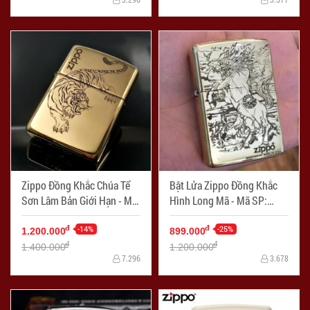
Zippo Đồng Khắc Chúa Tể
Bật Lửa Zippo Đồng Khắc
Sơn Lâm Bản Giới Hạn - Mã
Hình Long Mã - Mã SP:
SP: ZPC2273
ZPC2272
-14%
-25%
đ
đ
1.200.000
899.000
đ
đ
1.400.000
1.200.000
7.296
3.678