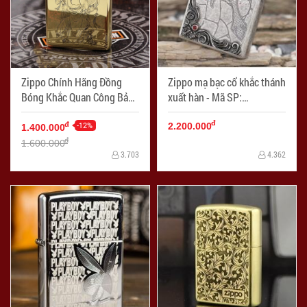
Zippo Chính Hãng Đồng
Zippo mạ bạc cổ khắc thánh
Bóng Khắc Quan Công Bản
xuất hàn - Mã SP:
armor - Mã SP: ZPC1140-
ZPC1904-T
đ
169
-12%
đ
2.200.000
1.400.000
đ
1.600.000
3.703
4.362