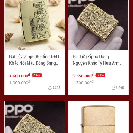
Bật Lửa Zippo Replica 1941
Bật Lửa Zippo Đồng
Khắc Nổi Màu Đồng Sang
Nguyên Khắc Tỳ Hưu Armor
Trọng - Mã SP: ZPC2370
- Mã SP: ZPC2369-169
-16%
-21%
đ
đ
1.600.000
1.350.000
đ
đ
1.900.000
1.700.000
5.205
6.295