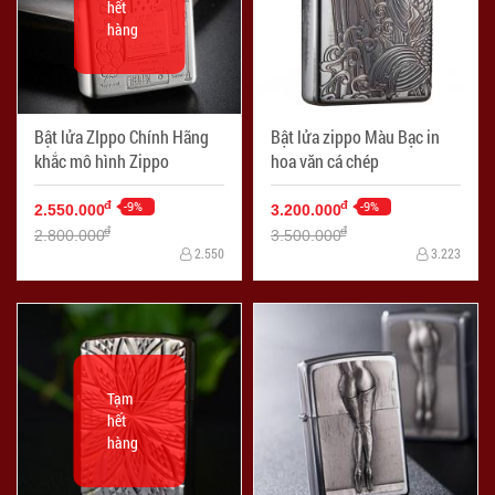
hết
hàng
Bật lửa ZIppo Chính Hãng
Bật lửa zippo Màu Bạc in
khắc mô hình Zippo
hoa văn cá chép
-9%
-9%
đ
đ
2.550.000
3.200.000
đ
đ
2.800.000
3.500.000
2.550
3.223
Tạm
hết
hàng