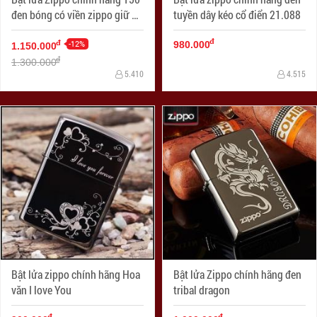
đen bóng có viền zippo giữ 2
tuyền dây kéo cổ điển 21.088
nắp
đ
-12%
đ
980.000
1.150.000
đ
1.300.000
5.410
4.515
Bật lửa zippo chính hãng Hoa
Bật lửa Zippo chính hãng đen
văn I love You
tribal dragon
đ
đ