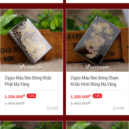
Zippo Màu Đen Bóng Khắc
Zippo Màu Đen Bóng Chạm
Phật Mạ Vàng
KHắc Hình Rồng Mạ Vàng
-14%
-14%
đ
đ
1.200.000
1.200.000
đ
đ
1.400.000
1.400.000
3.222
4.635