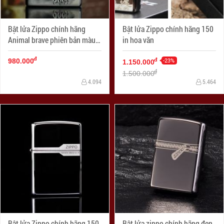
Bật lửa Zippo chính hãng
Bật lửa Zippo chính hãng 150
Animal brave phiên bản màu
in hoa văn
xám
đ
-23%
đ
980.000
1.150.000
đ
1.500.000
4.094
5.464
Bật lửa Zippo chính hãng 150
Bật lửa zippo chính hãng đen