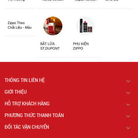
Châu Á Khắc
Siêu Đẹp
Zippo Theo
Chất Liệu - Màu
Sắc
BẬT LỬA
PHỤ KIỆN
ST.DUPONT
ZIPPO
CHÍNH HÃNG
THÔNG TIN LIÊN HỆ
GIỚI THIỆU
HỖ TRỢ KHÁCH HÀNG
PHƯƠNG THỨC THANH TOÁN
ĐỐI TÁC VẬN CHUYỂN