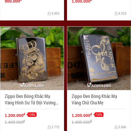
900.000
1.000.000
3.903
4.529
Zippo Đen Bóng Khắc Mạ
Zippo Đen Bóng Khắc Mạ
Vàng Hình Sư Tử Đội Vương
Vàng Chữ Cha Mẹ
Miện (260)
-14%
-14%
đ
đ
1.200.000
1.200.000
đ
đ
1.400.000
1.400.000
3.775
3.846