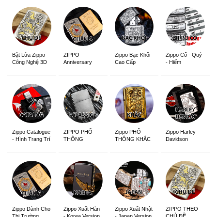
ZIPPO
Zippo Bạc Khối
Zippo Cổ - Quý
Bật Lửa Zippo
Anniversary
Cao Cấp
- Hiếm
Công Nghệ 3D
Edition
Sắc Nét
Zippo Catalogue
ZIPPO PHỔ
Zippo PHỔ
Zippo Harley
- Hình Trang Trí
THÔNG
THÔNG KHẮC
Davidson
Zippo Dành Cho
Zippo Xuất Hàn
Zippo Xuất Nhật
ZIPPO THEO
Thị Trường
- Korea Version
- Japan Version
CHỦ ĐỀ