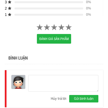
3
0%
2
0%
1
0%
ĐÁNH GIÁ SẢN PHẨM
BÌNH LUẬN
Đăng
nhập
Hủy trả lời
Gửi bình luận