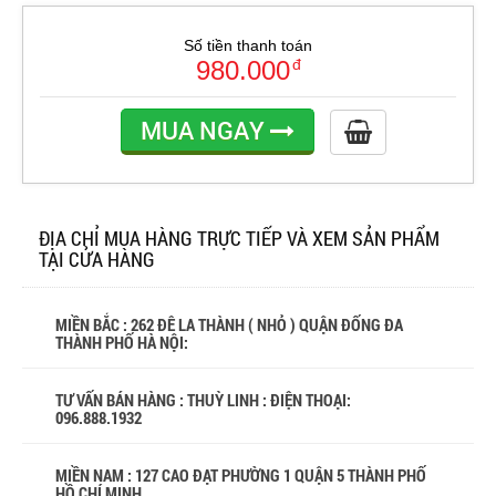
Số tiền thanh toán
980.000
đ
MUA NGAY
ĐỊA CHỈ MUA HÀNG TRỰC TIẾP VÀ XEM SẢN PHẨM
TẠI CỬA HÀNG
MIỀN BẮC : 262 ĐÊ LA THÀNH ( NHỎ ) QUẬN ĐỐNG ĐA
THÀNH PHỐ HÀ NỘI:
TƯ VẤN BÁN HÀNG : THUỲ LINH : ĐIỆN THOẠI:
096.888.1932
MIỀN NAM : 127 CAO ĐẠT PHƯỜNG 1 QUẬN 5 THÀNH PHỐ
HỒ CHÍ MINH