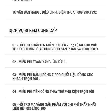
TƯ VẤN BÁN HÀNG : DIỆU LINH: ĐIỆN THOẠI:
089.999.1932
DỊCH VỤ ĐI KÈM CUNG CẤP
01 - HỖ TRỢ KHẮC TÊN MIỄN PHÍ LÊN ZIPPO ( TẠI KHU VỰC
TP. HỒ CHÍ MINH ) ÁP DỤNG CHO SẢN PHẨM >= 1000.000 Đ
02 - MIỄN PHÍ TRÂM XĂNG LẦN ĐẦU .
03 - MIỄN PHÍ ĐÁNH BÓNG ZIPPO CHẤT LIỆU ĐỒNG CHO
KHÁCH TRỌN ĐỜI .
04 - MIỄN PHÍ TIỀN CÔNG THAY THẾ PHỤ KIỆN TRỌN ĐỜI
05 - HỖ TRỢ MẠ VÀNG SẢN PHẨM VỚI CHI PHÍ THẤP NHẤT
LIÊN HỆ : 0869.800.800