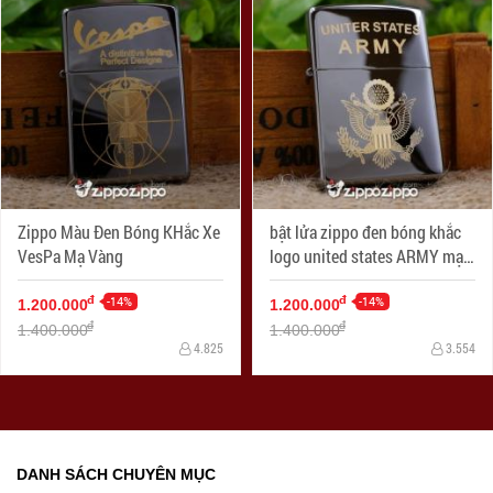
Zippo Màu Đen Bóng KHắc Xe
bật lửa zippo đen bóng khắc
VesPa Mạ Vàng
logo united states ARMY mạ
vàng
-14%
-14%
đ
đ
1.200.000
1.200.000
đ
đ
1.400.000
1.400.000
4.825
3.554
DANH SÁCH CHUYÊN MỤC