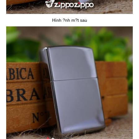
Hình ?nh m?t sau