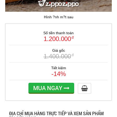
Hình ?nh m?t sau
Số tiền thanh toán
1.200.000
đ
Giá gốc
1.400.000
đ
Tiết kiệm
-14%
MUA NGAY
ĐỊA CHỈ MUA HÀNG TRỰC TIẾP VÀ XEM SẢN PHẨM