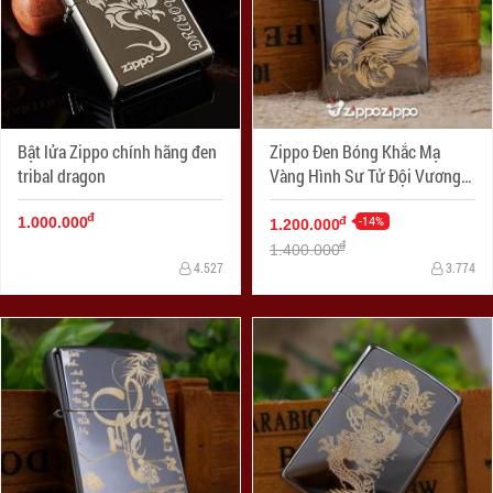
Bật lửa Zippo chính hãng đen
Zippo Đen Bóng Khắc Mạ
tribal dragon
Vàng Hình Sư Tử Đội Vương
Miện (260)
đ
-14%
đ
1.000.000
1.200.000
đ
1.400.000
4.527
3.774