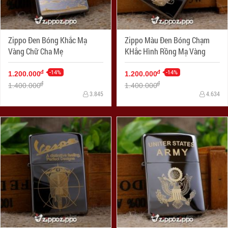
Zippo Đen Bóng Khắc Mạ
Zippo Màu Đen Bóng Chạm
Vàng Chữ Cha Mẹ
KHắc Hình Rồng Mạ Vàng
-14%
-14%
đ
đ
1.200.000
1.200.000
đ
đ
1.400.000
1.400.000
3.845
4.634