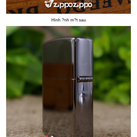
Hình ?nh m?t sau