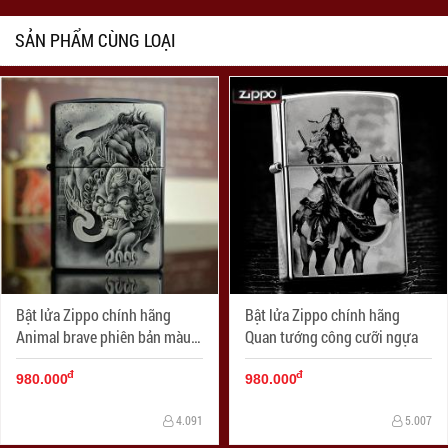
SẢN PHẨM CÙNG LOẠI
Bật lửa Zippo chính hãng
Bật lửa Zippo chính hãng
Animal brave phiên bản màu
Quan tướng công cưỡi ngựa
xám
đ
đ
980.000
980.000
4.091
5.007