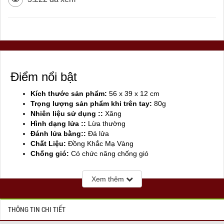
Điểm nổi bật
Kích thước sản phẩm:
56 x 39 x 12 cm
Trọng lượng sản phẩm khi trên tay:
80g
Nhiên liệu sử dụng ::
Xăng
Hình dạng lửa ::
Lừa thường
Đánh lửa bằng::
Đá lửa
Chất Liệu:
Đồng Khắc Mạ Vàng
Chống gió:
Có chức năng chống gió
Sản xuất tại:
Mỹ ( USA)
Xem thêm
THÔNG TIN CHI TIẾT