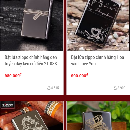
Bật lửa zippo chính hãng đen
Bật lửa zippo chính hãng Hoa
tuyền dây kéo cổ điển 21.088
văn I love You
đ
đ
980.000
900.000
4.515
3.900