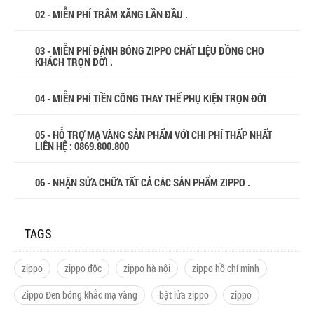
02 - MIỄN PHÍ TRÂM XĂNG LẦN ĐẦU .
03 - MIỄN PHÍ ĐÁNH BÓNG ZIPPO CHẤT LIỆU ĐỒNG CHO
KHÁCH TRỌN ĐỜI .
04 - MIỄN PHÍ TIỀN CÔNG THAY THẾ PHỤ KIỆN TRỌN ĐỜI
05 - HỖ TRỢ MẠ VÀNG SẢN PHẨM VỚI CHI PHÍ THẤP NHẤT
LIÊN HỆ : 0869.800.800
06 - NHẬN SỬA CHỮA TẤT CẢ CÁC SẢN PHẨM ZIPPO .
TAGS
zippo
zippo độc
zippo hà nội
zippo hồ chí minh
Zippo Đen bóng khắc mạ vàng
bật lửa zippo
zippo