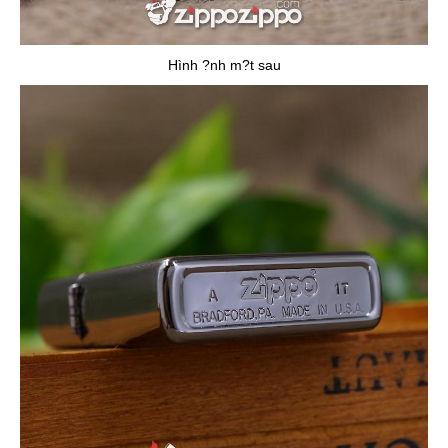
Hình ?nh m?t sau