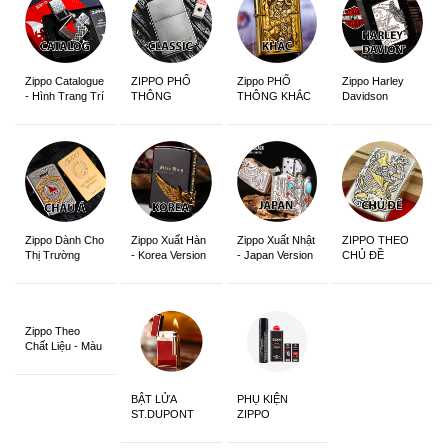
Zippo Catalogue
ZIPPO PHỔ
Zippo PHỔ
Zippo Harley
- Hình Trang Trí
THÔNG
THÔNG KHẮC
Davidson
Zippo Dành Cho
Zippo Xuất Hàn
Zippo Xuất Nhật
ZIPPO THEO
Thị Trường
- Korea Version
- Japan Version
CHỦ ĐỀ
Châu Á Khắc
Siêu Đẹp
Zippo Theo
Chất Liệu - Màu
Sắc
BẬT LỬA
PHỤ KIỆN
ST.DUPONT
ZIPPO
CHÍNH HÃNG