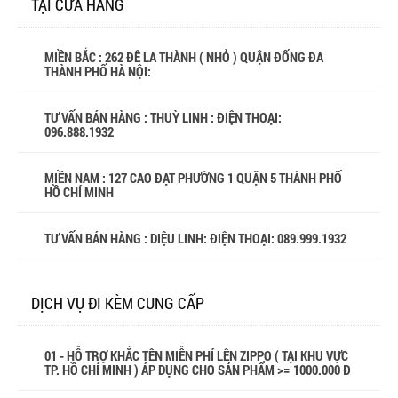
TẠI CỬA HÀNG
MIỀN BẮC : 262 ĐÊ LA THÀNH ( NHỎ ) QUẬN ĐỐNG ĐA
THÀNH PHỐ HÀ NỘI:
TƯ VẤN BÁN HÀNG : THUỲ LINH : ĐIỆN THOẠI:
096.888.1932
MIỀN NAM : 127 CAO ĐẠT PHƯỜNG 1 QUẬN 5 THÀNH PHỐ
HỒ CHÍ MINH
TƯ VẤN BÁN HÀNG : DIỆU LINH: ĐIỆN THOẠI:
089.999.1932
DỊCH VỤ ĐI KÈM CUNG CẤP
01 - HỖ TRỢ KHẮC TÊN MIỄN PHÍ LÊN ZIPPO ( TẠI KHU VỰC
TP. HỒ CHÍ MINH ) ÁP DỤNG CHO SẢN PHẨM >= 1000.000 Đ