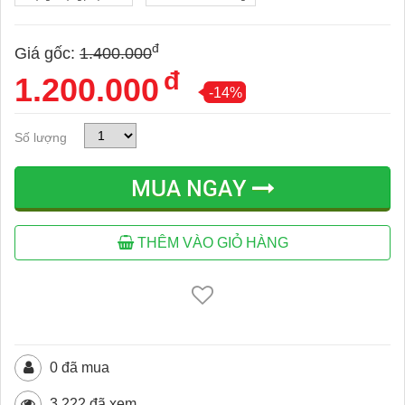
đ
Giá gốc:
1.400.000
đ
1.200.000
-14%
Số lượng
MUA NGAY
THÊM VÀO GIỎ HÀNG
0 đã mua
3.222 đã xem