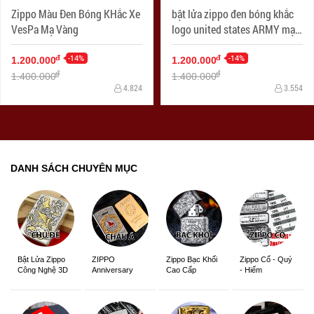
Zippo Màu Đen Bóng KHắc Xe
bật lửa zippo đen bóng khắc
VesPa Mạ Vàng
logo united states ARMY mạ
vàng
-14%
-14%
đ
đ
1.200.000
1.200.000
đ
đ
1.400.000
1.400.000
4.824
3.554
DANH SÁCH CHUYÊN MỤC
ZIPPO
Zippo Bạc Khối
Zippo Cổ - Quý
Bật Lửa Zippo
Anniversary
Cao Cấp
- Hiếm
Công Nghệ 3D
Edition
Sắc Nét