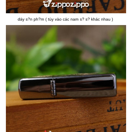
dáy s?n ph?m ( tùy vào các nam s? s? khác nhau )