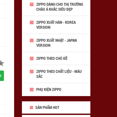
ZIPPO DÀNH CHO THỊ TRƯỜNG
CHÂU Á KHẮC SIÊU ĐẸP
ZIPPO XUẤT HÀN - KOREA
VERSION
ZIPPO XUẤT NHẬT - JAPAN
VERSION
ZIPPO THEO CHỦ ĐỀ
ZIPPO THEO CHẤT LIỆU - MÀU
M
SẮC
PHỤ KIỆN ZIPPO
SẢN PHẨM HOT