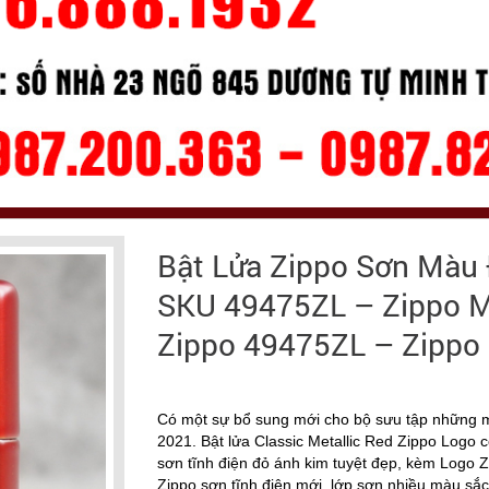
Bật Lửa Zippo Sơn Màu 
SKU 49475ZL – Zippo Me
Zippo 49475ZL – Zippo 
Có một sự bổ sung mới cho bộ sưu tập những 
2021. Bật lửa Classic Metallic Red Zippo Logo c
sơn tĩnh điện đỏ ánh kim tuyệt đẹp, kèm Logo Z
Zippo sơn tĩnh điện mới, lớp sơn nhiều màu sắ