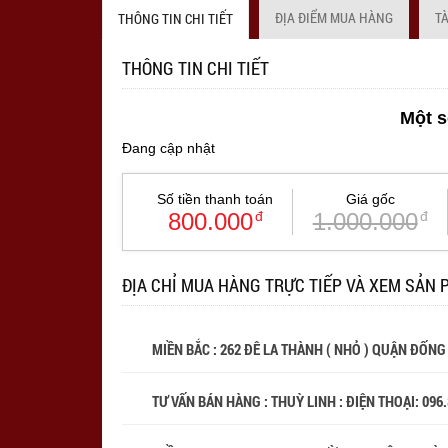
ĐỊA ĐIỂM MUA HÀNG
T
THÔNG TIN CHI TIẾT
THÔNG TIN CHI TIẾT
Một s
Đang cập nhật
Số tiền thanh toán
Giá gốc
800.000
đ
1.000.000
đ
ĐỊA CHỈ MUA HÀNG TRỰC TIẾP VÀ XEM SẢN 
MIỀN BẮC : 262 ĐÊ LA THÀNH ( NHỎ ) QUẬN ĐỐNG
TƯ VẤN BÁN HÀNG : THUỲ LINH : ĐIỆN THOẠI:
096