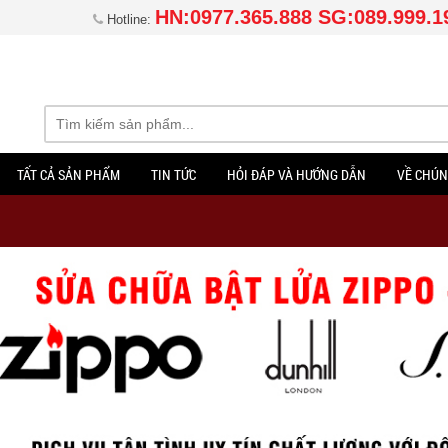
HN:0977.365.888 SG:089.999.1
Hotline:
TẤT CẢ SẢN PHẨM
TIN TỨC
HỎI ĐÁP VÀ HƯỚNG DẪN
VỀ CHÚN