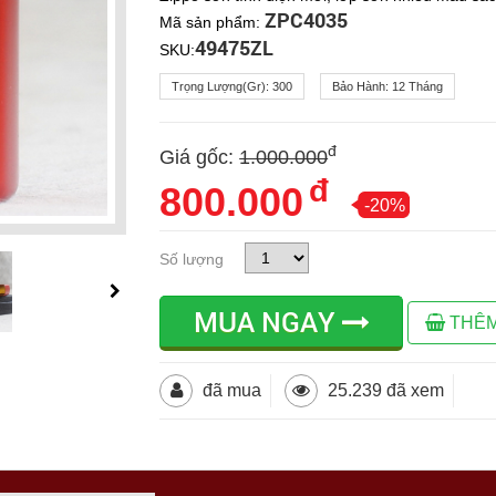
ZPC4035
Mã sản phẩm:
49475ZL
SKU:
Trọng Lượng(gr):
300
Bảo Hành:
12 Tháng
đ
Giá gốc:
1.000.000
đ
800.000
-20%
Số lượng
MUA NGAY
THÊM
đã mua
25.239 đã xem