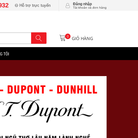
932
Đăng nhập
Hỗ trợ trực tuyến
Tài khoản và đơn hàng
0
GIỎ HÀNG
G TÔI