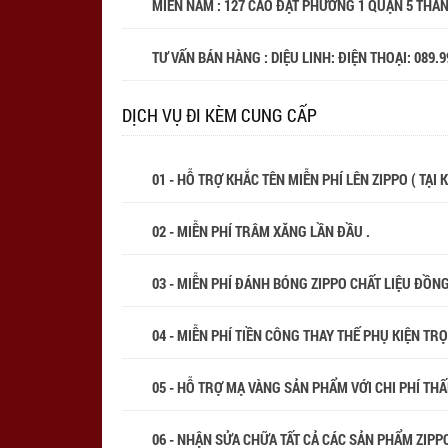
MIỀN NAM : 127 CAO ĐẠT PHƯỜNG 1 QUẬN 5 THÀ
TƯ VẤN BÁN HÀNG : DIỆU LINH: ĐIỆN THOẠI:
089.9
DỊCH VỤ ĐI KÈM CUNG CẤP
01 - HỖ TRỢ KHẮC TÊN MIỄN PHÍ LÊN ZIPPO ( TẠI
02 - MIỄN PHÍ TRÂM XĂNG LẦN ĐẦU .
03 - MIỄN PHÍ ĐÁNH BÓNG ZIPPO CHẤT LIỆU ĐỒN
04 - MIỄN PHÍ TIỀN CÔNG THAY THẾ PHỤ KIỆN TR
05 - HỖ TRỢ MẠ VÀNG SẢN PHẨM VỚI CHI PHÍ THẤP
06 - NHẬN SỬA CHỮA TẤT CẢ CÁC SẢN PHẨM ZIPPO