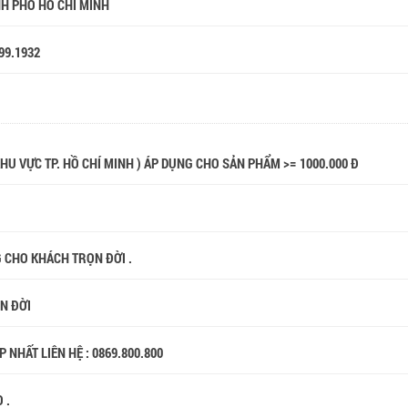
NH PHỐ HỒ CHÍ MINH
99.1932
 KHU VỰC TP. HỒ CHÍ MINH ) ÁP DỤNG CHO SẢN PHẨM >= 1000.000 Đ
G CHO KHÁCH TRỌN ĐỜI .
ỌN ĐỜI
 NHẤT LIÊN HỆ : 0869.800.800
 .