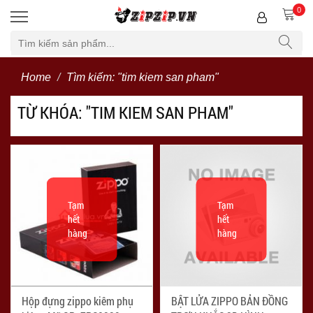
0
Bộ lọc
Home
Tìm kiếm: "tim kiem san pham"
TỪ KHÓA: "TIM KIEM SAN PHAM"
Tạm
Tạm
hết
hết
hàng
hàng
Hộp đựng zippo kiêm phụ
BẬT LỬA ZIPPO BẢN ĐỒNG