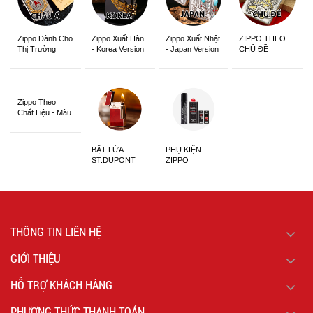
Zippo Dành Cho
Zippo Xuất Hàn
Zippo Xuất Nhật
ZIPPO THEO
Thị Trường
- Korea Version
- Japan Version
CHỦ ĐỀ
Châu Á Khắc
Siêu Đẹp
Zippo Theo
Chất Liệu - Màu
Sắc
BẬT LỬA
PHỤ KIỆN
ST.DUPONT
ZIPPO
CHÍNH HÃNG
THÔNG TIN LIÊN HỆ
GIỚI THIỆU
HỖ TRỢ KHÁCH HÀNG
PHƯƠNG THỨC THANH TOÁN