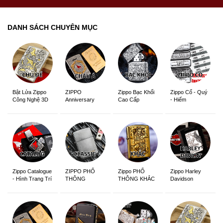
DANH SÁCH CHUYÊN MỤC
ZIPPO
Zippo Bạc Khối
Zippo Cổ - Quý
Bật Lửa Zippo
Anniversary
Cao Cấp
- Hiếm
Công Nghệ 3D
Edition
Sắc Nét
Zippo Catalogue
ZIPPO PHỔ
Zippo PHỔ
Zippo Harley
- Hình Trang Trí
THÔNG
THÔNG KHẮC
Davidson