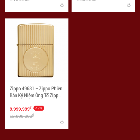
Zippo 49631 – Zippo Phiên
Bản Kỷ Niệm Ông Tổ Zippo
Mạ Vàng 18K - Mã SP:
ZPC3311
-17%
đ
9.999.999
đ
12.000.000