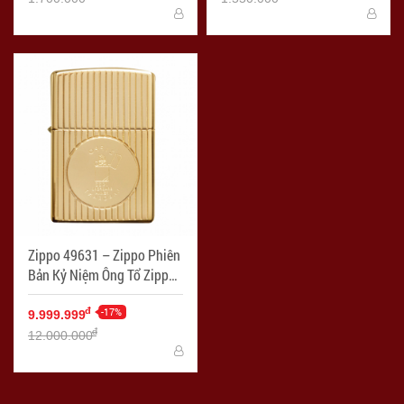
Zippo 49631 – Zippo Phiên
Bản Kỷ Niệm Ông Tổ Zippo
Mạ Vàng 18K - Mã SP:
ZPC3311
-17%
đ
9.999.999
đ
12.000.000