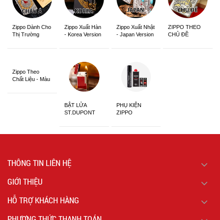
Zippo Dành Cho
Zippo Xuất Hàn
Zippo Xuất Nhật
ZIPPO THEO
Thị Trường
- Korea Version
- Japan Version
CHỦ ĐỀ
Châu Á Khắc
Siêu Đẹp
Zippo Theo
Chất Liệu - Màu
Sắc
BẬT LỬA
PHỤ KIỆN
ST.DUPONT
ZIPPO
CHÍNH HÃNG
THÔNG TIN LIÊN HỆ
GIỚI THIỆU
HỖ TRỢ KHÁCH HÀNG
PHƯƠNG THỨC THANH TOÁN