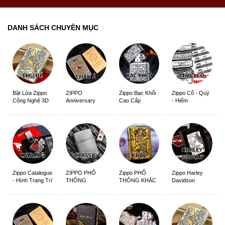
DANH SÁCH CHUYÊN MỤC
ZIPPO
Zippo Bạc Khối
Zippo Cổ - Quý
Bật Lửa Zippo
Anniversary
Cao Cấp
- Hiếm
Công Nghệ 3D
Edition
Sắc Nét
Zippo Catalogue
ZIPPO PHỔ
Zippo PHỔ
Zippo Harley
- Hình Trang Trí
THÔNG
THÔNG KHẮC
Davidson