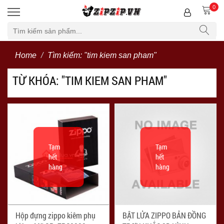
0
Bộ lọc
Home
Tìm kiếm: "tim kiem san pham"
TỪ KHÓA: "TIM KIEM SAN PHAM"
Tạm
Tạm
hết
hết
hàng
hàng
Hộp đựng zippo kiêm phụ
BẬT LỬA ZIPPO BẢN ĐỒNG