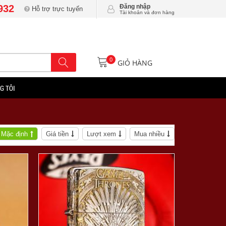
932
Đăng nhập
Hỗ trợ trực tuyến
Tài khoản và đơn hàng
0
GIỎ HÀNG
G TÔI
Mặc định
Giá tiền
Lượt xem
Mua nhiều