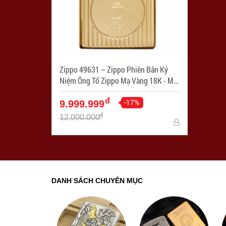
Zippo 49631 – Zippo Phiên Bản Kỷ
Niệm Ông Tổ Zippo Mạ Vàng 18K - Mã
SP: ZPC3311
đ
-17%
9.999.999
đ
12.000.000
DANH SÁCH CHUYÊN MỤC