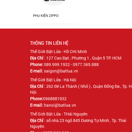
PHỤ KIỆN ZIPPO
THÔNG TIN LIÊN HỆ
Thế Giới Bật Lửa - Hồ CHí Minh
Địa Chỉ
:
127 Cao Đạt , Phường 1 , Quận 5 TP. HCM
Phone:
089.999.1932 - 0977.365.888
E-mail:
saigon@batlua.vn
Thế Giới Bật Lửa - Hà Nội
Địa Chỉ
:
262 Đê La Thành ( Nhỏ ) , Quận Đống Đa , Tp. 
Nội
Phone:
0968881932
E-mail:
hanoi@batlua.vn
Thế Giới Bật Lửa - THái Nguyên
Địa Chỉ
:
số nhà 23 ngõ 845 Dương Tự Minh , Tp. Thái
Nguyên