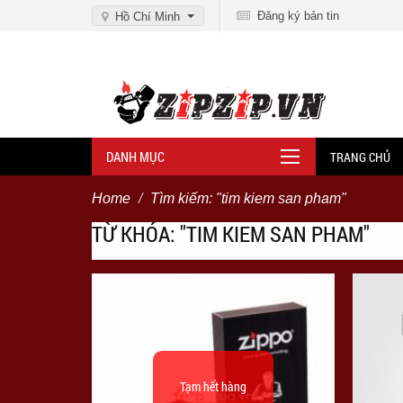
Đăng ký bản tin
Hồ Chí Minh
DANH MỤC
TRANG CHỦ
Home
Tìm kiếm: "tim kiem san pham"
TỪ KHÓA: "TIM KIEM SAN PHAM"
Tạm hết hàng