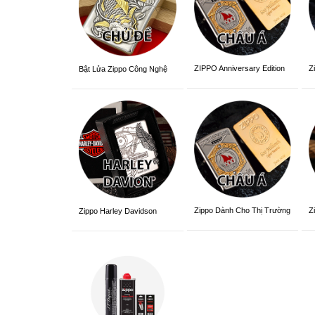
ZIPPO Anniversary Edition
Z
Bật Lửa Zippo Công Nghệ
3D Sắc Nét
Zippo Dành Cho Thị Trường
Z
Zippo Harley Davidson
Châu Á Khắc Siêu Đẹp
V