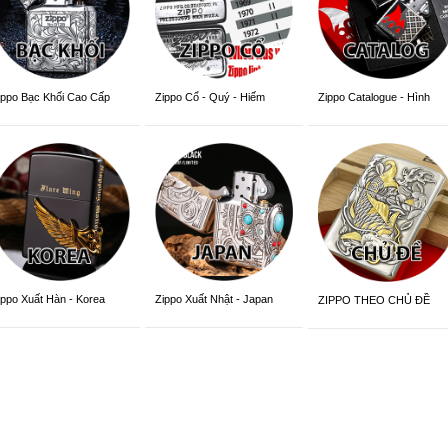
ippo Bạc Khối Cao Cấp
Zippo Cổ - Quý - Hiếm
Zippo Catalogue - Hình
Trang Trí
ippo Xuất Hàn - Korea
Zippo Xuất Nhật - Japan
ZIPPO THEO CHỦ ĐỀ
ersion
Version