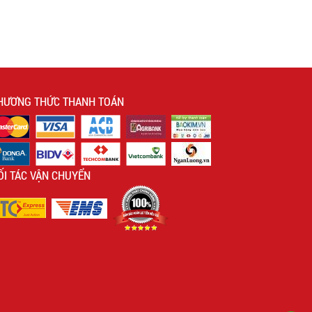
HƯƠNG THỨC THANH TOÁN
ỐI TÁC VẬN CHUYỂN