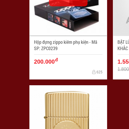
Hộp đựng zippo kiêm phụ kiện - Mã
BẬT L
SP: ZPC0239
KHẮC 
Mã SP
đ
200.000
1.55
1.800
625