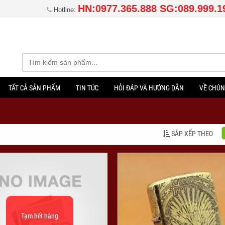
HN:0977.365.888 SG:089.999.1
Hotline:
TẤT CẢ SẢN PHẨM
TIN TỨC
HỎI ĐÁP VÀ HƯỚNG DẪN
VỀ CHÚN
SẮP XẾP THEO
Tạm hết hàng