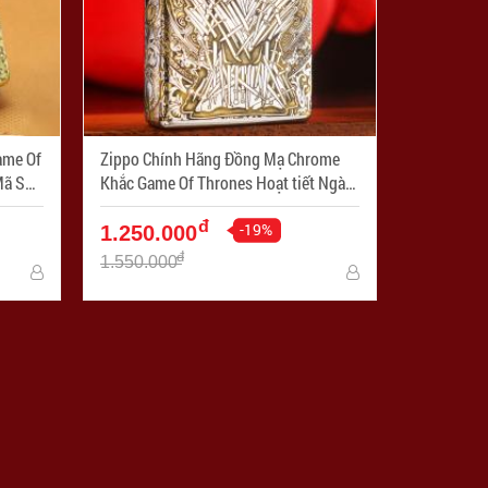
ame Of
Zippo Chính Hãng Đồng Mạ Chrome
Khắc Game Of Thrones Hoạt tiết Ngàn
Kiếm - Mã SP: ZPC1079-250
đ
-19%
1.250.000
đ
1.550.000