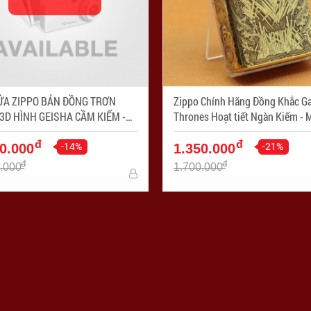
ỬA ZIPPO BẢN ĐỒNG TRƠN
Zippo Chính Hãng Đồng Khắc G
3D HÌNH GEISHA CẦM KIẾM -
Thrones Hoạt tiết Ngàn Kiếm - Mã SP:
: ZPC4201
ZPC1079
đ
đ
-14%
-21%
0.000
1.350.000
đ
đ
.000
1.700.000