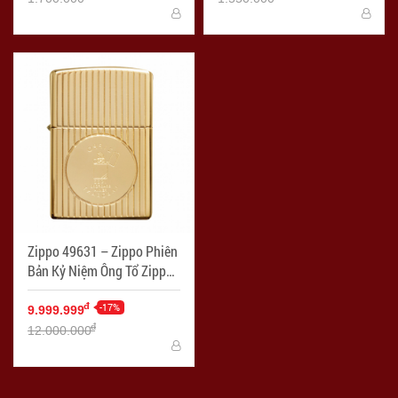
Zippo 49631 – Zippo Phiên
Bản Kỷ Niệm Ông Tổ Zippo
Mạ Vàng 18K - Mã SP:
ZPC3311
-17%
đ
9.999.999
đ
12.000.000