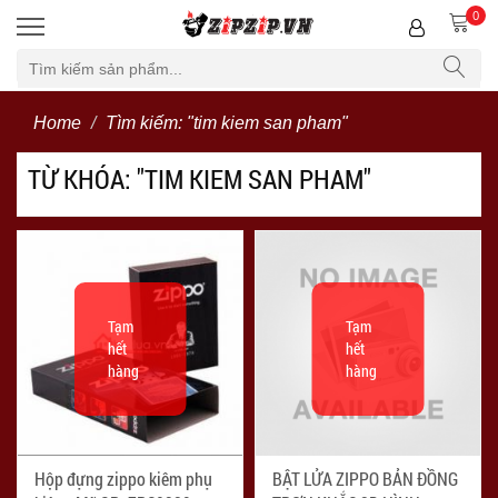
0
Bộ lọc
Home
Tìm kiếm: "tim kiem san pham"
TỪ KHÓA: "TIM KIEM SAN PHAM"
Tạm
Tạm
hết
hết
hàng
hàng
Hộp đựng zippo kiêm phụ
BẬT LỬA ZIPPO BẢN ĐỒNG