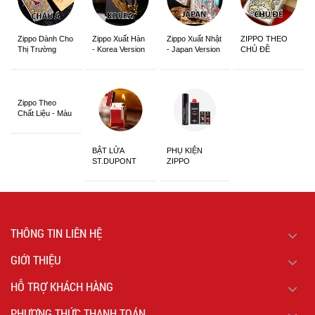
Zippo Dành Cho
Zippo Xuất Hàn
Zippo Xuất Nhật
ZIPPO THEO
Thị Trường
- Korea Version
- Japan Version
CHỦ ĐỀ
Châu Á Khắc
Siêu Đẹp
Zippo Theo
Chất Liệu - Màu
Sắc
BẬT LỬA
PHỤ KIỆN
ST.DUPONT
ZIPPO
CHÍNH HÃNG
THÔNG TIN LIÊN HỆ
GIỚI THIỆU
HỖ TRỢ KHÁCH HÀNG
PHƯƠNG THỨC THANH TOÁN