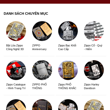
DANH SÁCH CHUYÊN MỤC
ZIPPO
Zippo Bạc Khối
Zippo Cổ - Quý
Bật Lửa Zippo
Anniversary
Cao Cấp
- Hiếm
Công Nghệ 3D
Edition
Sắc Nét
Zippo Catalogue
ZIPPO PHỔ
Zippo PHỔ
Zippo Harley
- Hình Trang Trí
THÔNG
THÔNG KHẮC
Davidson