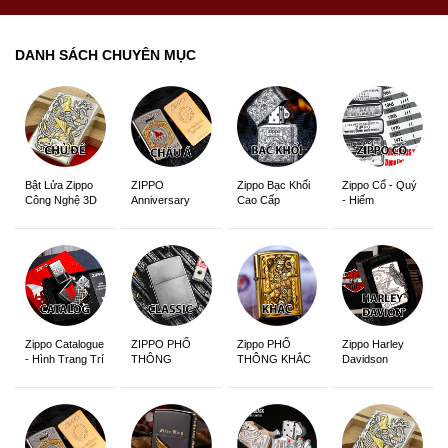
DANH SÁCH CHUYÊN MỤC
ZIPPO
Zippo Bạc Khối
Zippo Cổ - Quý
Bật Lửa Zippo
Anniversary
Cao Cấp
- Hiếm
Công Nghệ 3D
Edition
Sắc Nét
Zippo Catalogue
ZIPPO PHỔ
Zippo PHỔ
Zippo Harley
- Hình Trang Trí
THÔNG
THÔNG KHẮC
Davidson