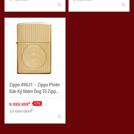
Zippo 49631 – Zippo Phiên
Bản Kỷ Niệm Ông Tổ Zippo
Mạ Vàng 18K - Mã SP:
ZPC3311
-17%
đ
9.999.999
đ
12.000.000