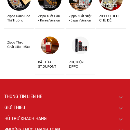
Zippo Dành Cho
Zippo Xuất Hàn
Zippo Xuất Nhật
ZIPPO THEO
Thị Trường
- Korea Version
- Japan Version
CHỦ ĐỀ
Châu Á Khắc
Siêu Đẹp
Zippo Theo
Chất Liệu - Màu
Sắc
BẬT LỬA
PHỤ KIỆN
ST.DUPONT
ZIPPO
CHÍNH HÃNG
THÔNG TIN LIÊN HỆ
GIỚI THIỆU
HỖ TRỢ KHÁCH HÀNG
PHƯƠNG THỨC THANH TOÁN