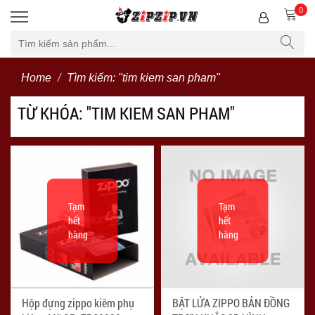
0
Bộ lọc
Home
Tìm kiếm: "tim kiem san pham"
TỪ KHÓA: "TIM KIEM SAN PHAM"
Tạm
Tạm
hết
hết
hàng
hàng
Hộp đựng zippo kiêm phụ
BẬT LỬA ZIPPO BẢN ĐỒNG