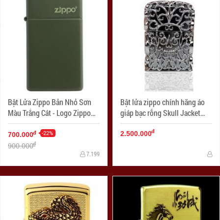
Bật Lửa Zippo Bản Nhỏ Sơn
Bật lửa zippo chính hãng áo
Màu Trắng Cát - Logo Zippo
giáp bạc rỗng Skull Jacket
SKU 1627ZL- Zippo Slim®
Skull Thanatos
đ
Green Matte Zippo Logo
-22%
đ
2.500.000
700.000
đ
900.000
7.199