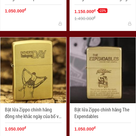
hành
đ
-23%
đ
1.050.000
1.150.000
đ
1.490.000
Bật lửa Zippo chính hãng
Bật lửa Zippo chính hãng The
đồng nhẹ khắc ngày của bố vô
Expendables
cùng ý nghĩa
đ
đ
1.050.000
1.050.000