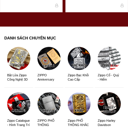
DANH SÁCH CHUYÊN MỤC
ZIPPO
Zippo Bạc Khối
Zippo Cổ - Quý
Bật Lửa Zippo
Anniversary
Cao Cấp
- Hiếm
Công Nghệ 3D
Edition
Sắc Nét
Zippo Catalogue
ZIPPO PHỔ
Zippo PHỔ
Zippo Harley
- Hình Trang Trí
THÔNG
THÔNG KHẮC
Davidson