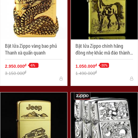
Bật lửa Zippo vàng bao phủ
Bật lửa Zippo chính hãng
Thanh xà quấn quanh
đồng nhẹ khắc mã đáo thành
công
-6%
-30%
đ
đ
2.950.000
1.050.000
đ
đ
3.150.000
1.490.000