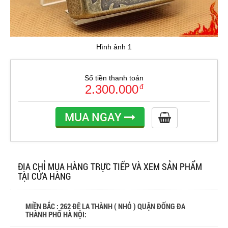
Hình ảnh 1
Số tiền thanh toán
2.300.000
đ
MUA NGAY
ĐỊA CHỈ MUA HÀNG TRỰC TIẾP VÀ XEM SẢN PHẨM
TẠI CỬA HÀNG
MIỀN BẮC : 262 ĐÊ LA THÀNH ( NHỎ ) QUẬN ĐỐNG ĐA
THÀNH PHỐ HÀ NỘI: