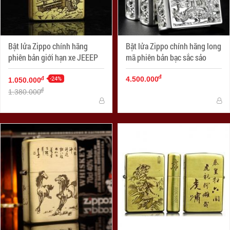
Bật lửa Zippo chính hãng
Bật lửa Zippo chính hãng long
phiên bản giới hạn xe JEEEP
mã phiên bản bạc sắc sảo
đ
-24%
đ
4.500.000
1.050.000
đ
1.380.000