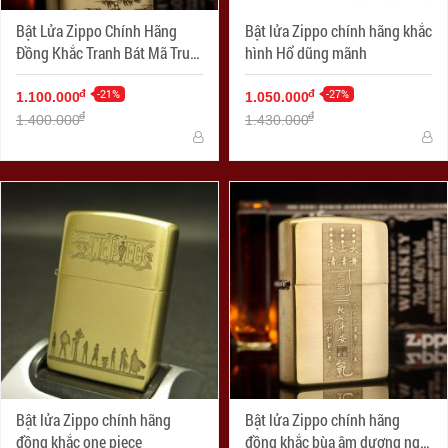
Bật Lửa Zippo Chính Hãng
Bật lửa Zippo chính hãng khắc
Đồng Khắc Tranh Bát Mã Truy
hình Hổ dũng mãnh
Phong
-21%
-27%
đ
đ
1.100.000
1.050.000
đ
đ
1.400.000
1.430.000
Bật lửa Zippo chính hãng
Bật lửa Zippo chính hãng
đồng khắc one piece
đồng khắc bùa âm dương ngũ