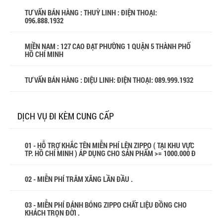
TƯ VẤN BÁN HÀNG : THUỲ LINH : ĐIỆN THOẠI:
096.888.1932
MIỀN NAM : 127 CAO ĐẠT PHƯỜNG 1 QUẬN 5 THÀNH PHỐ
HỒ CHÍ MINH
TƯ VẤN BÁN HÀNG : DIỆU LINH: ĐIỆN THOẠI:
089.999.1932
DỊCH VỤ ĐI KÈM CUNG CẤP
01 - HỖ TRỢ KHẮC TÊN MIỄN PHÍ LÊN ZIPPO ( TẠI KHU VỰC
TP. HỒ CHÍ MINH ) ÁP DỤNG CHO SẢN PHẨM >= 1000.000 Đ
02 - MIỄN PHÍ TRÂM XĂNG LẦN ĐẦU .
03 - MIỄN PHÍ ĐÁNH BÓNG ZIPPO CHẤT LIỆU ĐỒNG CHO
KHÁCH TRỌN ĐỜI .