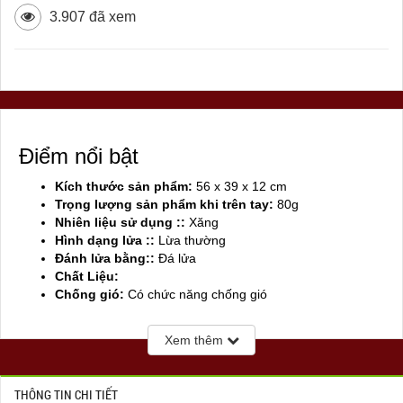
3.907 đã xem
Điểm nổi bật
Kích thước sản phẩm:
56 x 39 x 12 cm
Trọng lượng sản phẩm khi trên tay:
80g
Nhiên liệu sử dụng ::
Xăng
Hình dạng lửa ::
Lừa thường
Đánh lửa bằng::
Đá lửa
Chất Liệu:
Chống gió:
Có chức năng chống gió
Sản xuất tại:
Mỹ ( USA)
Xem thêm
THÔNG TIN CHI TIẾT