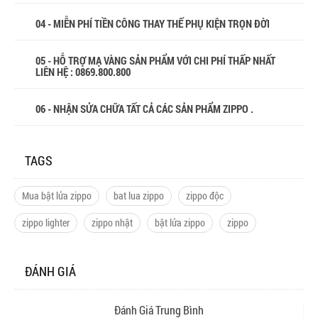
04 - MIỄN PHÍ TIỀN CÔNG THAY THẾ PHỤ KIỆN TRỌN ĐỜI
05 - HỖ TRỢ MẠ VÀNG SẢN PHẨM VỚI CHI PHÍ THẤP NHẤT
LIÊN HỆ : 0869.800.800
06 - NHẬN SỬA CHỮA TẤT CẢ CÁC SẢN PHẨM ZIPPO .
TAGS
Mua bật lửa zippo
bat lua zippo
zippo độc
zippo lighter
zippo nhật
bật lửa zippo
zippo
ĐÁNH GIÁ
Đánh Giá Trung Bình