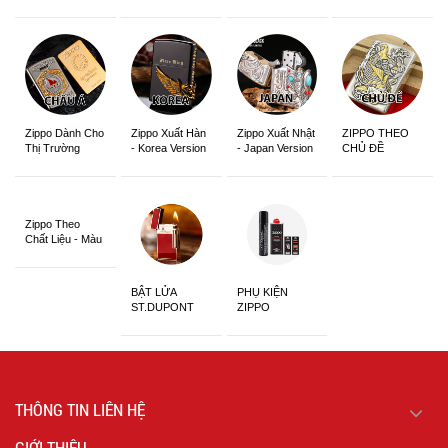
Zippo Dành Cho
Zippo Xuất Hàn
Zippo Xuất Nhật
ZIPPO THEO
Thị Trường
- Korea Version
- Japan Version
CHỦ ĐỀ
Châu Á Khắc
Siêu Đẹp
Zippo Theo
Chất Liệu - Màu
Sắc
BẬT LỬA
PHỤ KIỆN
ST.DUPONT
ZIPPO
CHÍNH HÃNG
THÔNG TIN LIÊN HỆ
GIỚI THIỆU