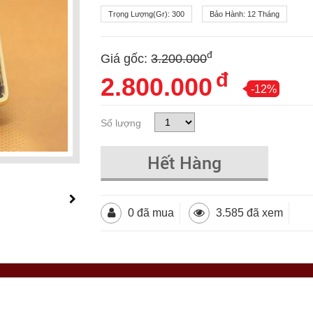
Trọng Lượng(gr):
300
Bảo Hành:
12 Tháng
đ
Giá gốc:
3.200.000
đ
2.800.000
-12%
Số lượng
Hết Hàng
0 đã mua
3.585 đã xem