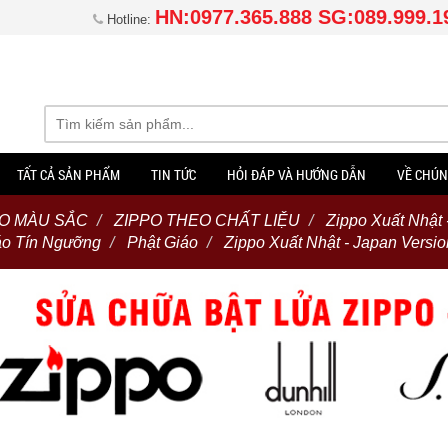
HN:0977.365.888 SG:089.999.1
Hotline:
TẤT CẢ SẢN PHẨM
TIN TỨC
HỎI ĐÁP VÀ HƯỚNG DẪN
VỀ CHÚN
EO MÀU SẮC
ZIPPO THEO CHẤT LIỆU
Zippo Xuất Nhật 
áo Tín Ngưỡng
Phật Giáo
Zippo Xuất Nhật - Japan Versio