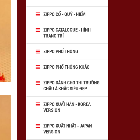
ZIPPO CỔ - QUÝ - HIẾM
ZIPPO CATALOGUE - HÌNH
TRANG TRÍ
ZIPPO PHỔ THÔNG
ZIPPO PHỔ THÔNG KHẮC
ZIPPO DÀNH CHO THỊ TRƯỜNG
CHÂU Á KHẮC SIÊU ĐẸP
ZIPPO XUẤT HÀN - KOREA
VERSION
ZIPPO XUẤT NHẬT - JAPAN
VERSION