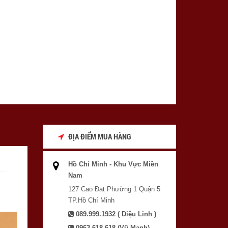
ĐỊA ĐIỂM MUA HÀNG
Hồ Chí Minh - Khu Vực Miền
Nam
127 Cao Đạt Phường 1 Quận 5
TP.Hồ Chí Minh
089.999.1932 ( Diệu Linh )
0963.618.618 (Vũ Mạnh)