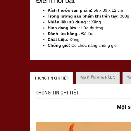
Điểm nổi bật
Kích thước sản phẩm:
56 x 39 x 12 cm
Trọng lượng sản phẩm khi trên tay:
300g
Nhiên liệu sử dụng ::
Xăng
Hình dạng lửa ::
Lừa thường
Đánh lửa bằng::
Đá lửa
Chất Liệu:
Đồng
Chống gió:
Có chức năng chống gió
Sản xuất tại:
Mỹ ( USA)
ĐỊA ĐIỂM MUA HÀNG
T
THÔNG TIN CHI TIẾT
THÔNG TIN CHI TIẾT
Một s