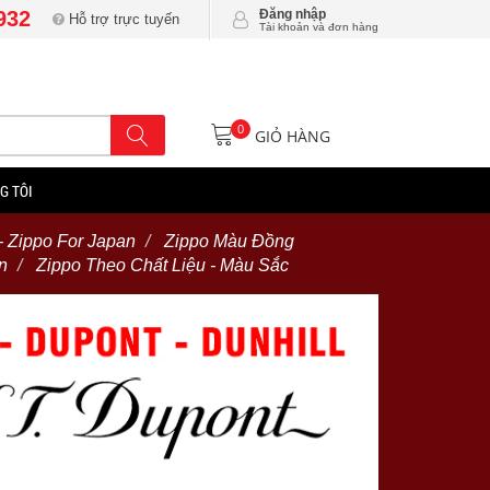
932
Đăng nhập
Hỗ trợ trực tuyến
Tài khoản và đơn hàng
0
GIỎ HÀNG
G TÔI
- Zippo For Japan
Zippo Màu Đồng
n
Zippo Theo Chất Liệu - Màu Sắc