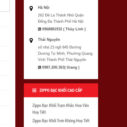
Hà Nội
262 Đê La Thành Nhỏ Quận
Đống Đa Thành Phố Hà Nội
0968881932 ( Thùy Linh )
Thái Nguyên
số nhà 23 ngõ 845 Đường
Dương Tự Minh, Phường Quang
Vinh Thành Phố Thái Nguyên
0987.200.363( Giang )
ZIPPO BẠC KHỐI CAO CẤP
Zippo Bạc Khối Trạm Khắc Hoa Văn
Hoạ Tiết
Zippo Bạc Khối Trơn Không Hoạ Tiết