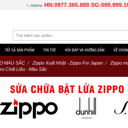
HN:0977.365.888 SG:089.999.1
Hotline:
TẤT CẢ SẢN PHẨM
TIN TỨC
HỎI ĐÁP VÀ HƯỚNG DẪN
VỀ CHÚN
EO MÀU SẮC
Zippo Xuất Nhật - Zippo For Japan
Zippo m
eo Chất Liệu - Màu Sắc