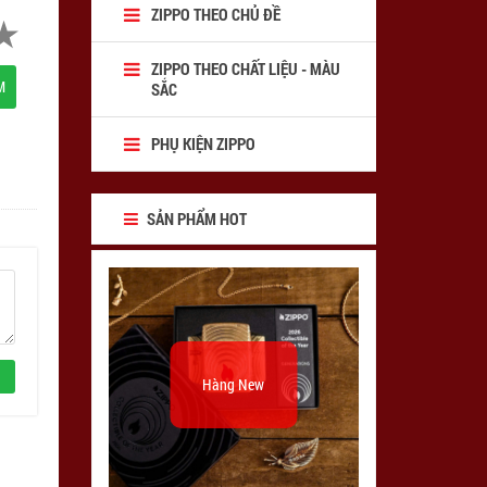
ZIPPO THEO CHỦ ĐỀ
ZIPPO THEO CHẤT LIỆU - MÀU
M
SẮC
PHỤ KIỆN ZIPPO
SẢN PHẨM HOT
Hàng New