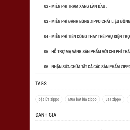
02 - MIỄN PHÍ TRÂM XĂNG LẦN ĐẦU .
03 - MIỄN PHÍ ĐÁNH BÓNG ZIPPO CHẤT LIỆU ĐỒN
04 - MIỄN PHÍ TIỀN CÔNG THAY THẾ PHỤ KIỆN TR
05 - HỖ TRỢ MẠ VÀNG SẢN PHẨM VỚI CHI PHÍ THẤP
06 - NHẬN SỬA CHỮA TẤT CẢ CÁC SẢN PHẨM ZIPPO
TAGS
bật lửa zippo
Mua bật lửa zippo
usa zippo
ĐÁNH GIÁ