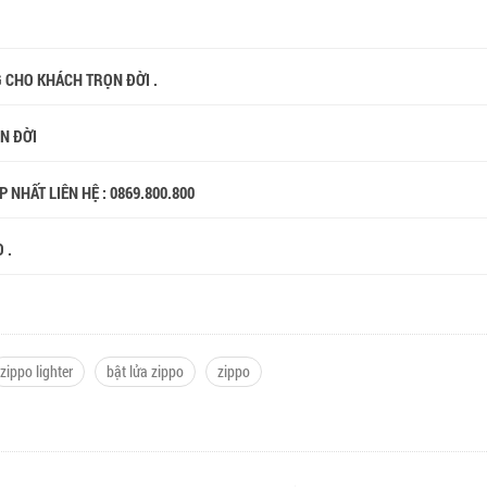
G CHO KHÁCH TRỌN ĐỜI .
ỌN ĐỜI
 NHẤT LIÊN HỆ : 0869.800.800
 .
zippo lighter
bật lửa zippo
zippo