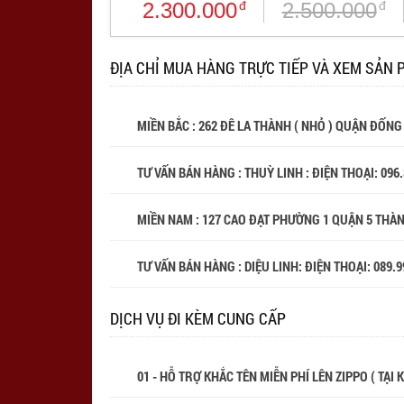
2.300.000
đ
2.500.000
đ
ĐỊA CHỈ MUA HÀNG TRỰC TIẾP VÀ XEM SẢN 
MIỀN BẮC : 262 ĐÊ LA THÀNH ( NHỎ ) QUẬN ĐỐNG
TƯ VẤN BÁN HÀNG : THUỲ LINH : ĐIỆN THOẠI:
096
MIỀN NAM : 127 CAO ĐẠT PHƯỜNG 1 QUẬN 5 THÀ
TƯ VẤN BÁN HÀNG : DIỆU LINH: ĐIỆN THOẠI:
089.9
DỊCH VỤ ĐI KÈM CUNG CẤP
01 - HỖ TRỢ KHẮC TÊN MIỄN PHÍ LÊN ZIPPO ( TẠI