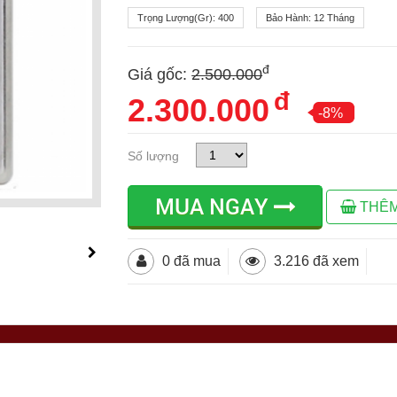
Trọng Lượng(gr):
400
Bảo Hành:
12 Tháng
đ
Giá gốc:
2.500.000
đ
2.300.000
-8%
Số lượng
MUA NGAY
THÊM
0 đã mua
3.216 đã xem