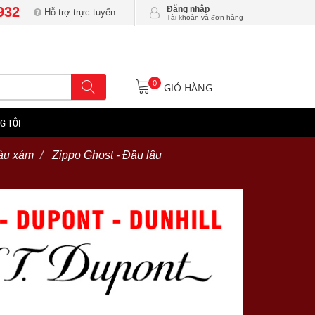
932
Đăng nhập
Hỗ trợ trực tuyến
Tài khoản và đơn hàng
0
GIỎ HÀNG
G TÔI
àu xám
Zippo Ghost - Đầu lâu