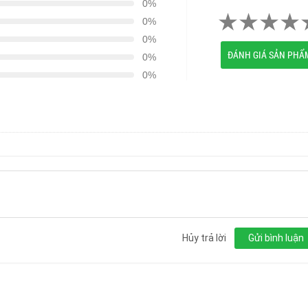
0%
0%
0%
ĐÁNH GIÁ SẢN PHẨ
0%
0%
Hủy trả lời
Gửi bình luận