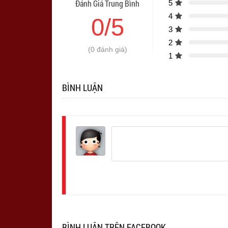
Đánh Giá Trung Bình
5
4
0/5
3
2
(0 đánh giá)
1
BÌNH LUẬN
Đăng
nhập
BÌNH LUẬN TRÊN FACEBOOK