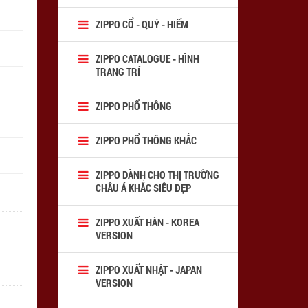
ZIPPO CỔ - QUÝ - HIẾM
ZIPPO CATALOGUE - HÌNH
TRANG TRÍ
ZIPPO PHỔ THÔNG
ZIPPO PHỔ THÔNG KHẮC
ZIPPO DÀNH CHO THỊ TRƯỜNG
CHÂU Á KHẮC SIÊU ĐẸP
ZIPPO XUẤT HÀN - KOREA
VERSION
ZIPPO XUẤT NHẬT - JAPAN
VERSION