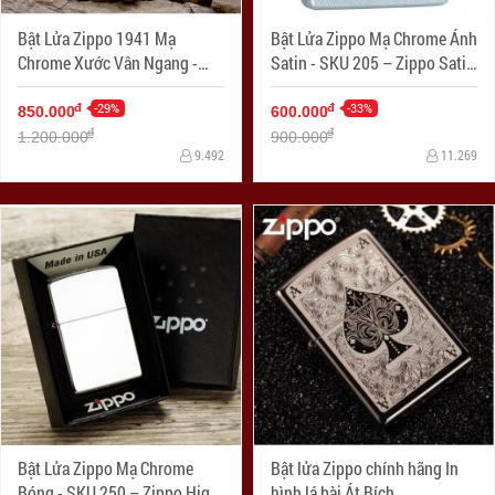
Bật Lửa Zippo 1941 Mạ
Bật Lửa Zippo Mạ Chrome Ánh
Chrome Xước Vân Ngang -
Satin - SKU 205 – Zippo Satin
SKU 1941 – Zippo Replica
Chrome
1941 Brushed Chrome
-29%
-33%
đ
đ
850.000
600.000
đ
đ
1.200.000
900.000
9.492
11.269
Bật Lửa Zippo Mạ Chrome
Bật lửa Zippo chính hãng In
Bóng - SKU 250 – Zippo High
hình lá bài Át Bích