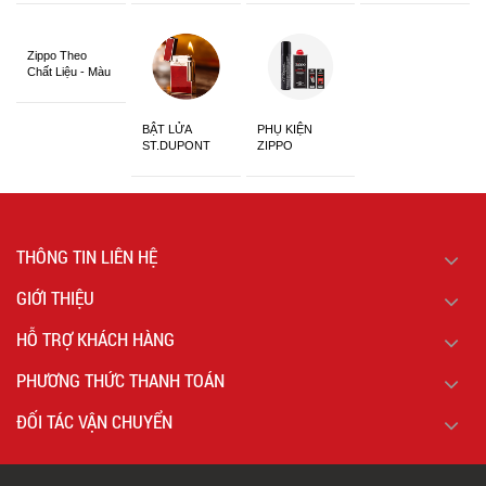
Siêu Đẹp
Zippo Theo
Chất Liệu - Màu
Sắc
BẬT LỬA
PHỤ KIỆN
ST.DUPONT
ZIPPO
CHÍNH HÃNG
THÔNG TIN LIÊN HỆ
GIỚI THIỆU
HỖ TRỢ KHÁCH HÀNG
PHƯƠNG THỨC THANH TOÁN
ĐỐI TÁC VẬN CHUYỂN