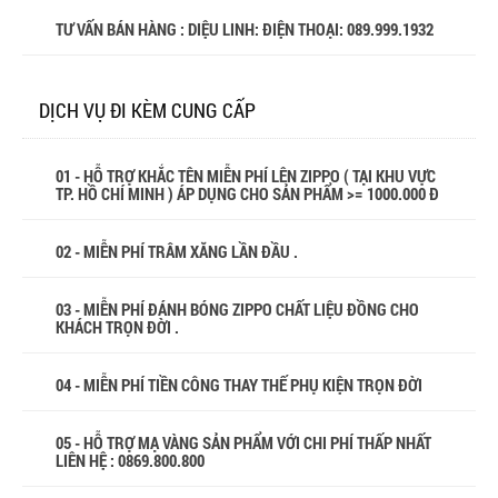
TƯ VẤN BÁN HÀNG : DIỆU LINH: ĐIỆN THOẠI:
089.999.1932
DỊCH VỤ ĐI KÈM CUNG CẤP
01 - HỖ TRỢ KHẮC TÊN MIỄN PHÍ LÊN ZIPPO ( TẠI KHU VỰC
TP. HỒ CHÍ MINH ) ÁP DỤNG CHO SẢN PHẨM >= 1000.000 Đ
02 - MIỄN PHÍ TRÂM XĂNG LẦN ĐẦU .
03 - MIỄN PHÍ ĐÁNH BÓNG ZIPPO CHẤT LIỆU ĐỒNG CHO
KHÁCH TRỌN ĐỜI .
04 - MIỄN PHÍ TIỀN CÔNG THAY THẾ PHỤ KIỆN TRỌN ĐỜI
05 - HỖ TRỢ MẠ VÀNG SẢN PHẨM VỚI CHI PHÍ THẤP NHẤT
LIÊN HỆ : 0869.800.800