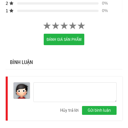
2
0%
1
0%
ĐÁNH GIÁ SẢN PHẨM
BÌNH LUẬN
Đăng
nhập
Hủy trả lời
Gửi bình luận