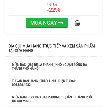
Tiết kiệm
-22%
MUA NGAY
ĐỊA CHỈ MUA HÀNG TRỰC TIẾP VÀ XEM SẢN PHẨM
TẠI CỬA HÀNG
MIỀN BẮC : 262 ĐÊ LA THÀNH ( NHỎ ) QUẬN ĐỐNG ĐA
THÀNH PHỐ HÀ NỘI:
TƯ VẤN BÁN HÀNG : THUỲ LINH : ĐIỆN THOẠI:
096.888.1932
MIỀN NAM : 127 CAO ĐẠT PHƯỜNG 1 QUẬN 5 THÀNH PHỐ
HỒ CHÍ MINH