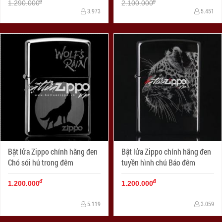
đ
đ
1.290.000
2.100.000
3.973
5.451
Bật lửa Zippo chính hãng đen
Bật lửa Zippo chính hãng đen
Chó sói hú trong đêm
tuyền hình chú Báo đêm
đ
đ
1.200.000
1.200.000
5.119
3.059