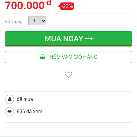
đ
700.000
-22%
Số lượng
MUA NGAY
THÊM VÀO GIỎ HÀNG
đã mua
936 đã xem