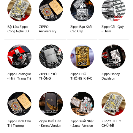
ZIPPO
Zippo Bạc Khối
Zippo Cổ - Quý
Bật Lửa Zippo
Anniversary
Cao Cấp
- Hiếm
Công Nghệ 3D
Edition
Sắc Nét
Zippo Catalogue
ZIPPO PHỔ
Zippo PHỔ
Zippo Harley
- Hình Trang Trí
THÔNG
THÔNG KHẮC
Davidson
Zippo Dành Cho
Zippo Xuất Hàn
Zippo Xuất Nhật
ZIPPO THEO
Thị Trường
- Korea Version
- Japan Version
CHỦ ĐỀ
Châu Á Khắc