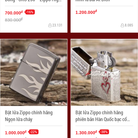
Polished Chrome
đ
-16%
đ
1.200.000
700.000
đ
830.000
23.131
8.085
Bật lửa Zippo chính hãng
Bật lửa Zippo chính hãng
Ngọn lửa cháy
phiên bản Hàn Quốc bạc cổ
trái tim tình yêu
-22%
-38%
đ
đ
1.000.000
1.300.000