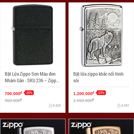
Bật Lửa Zippo Sơn Màu đen
Bật lửa zippo khắc nổi hình
Nhám Gân - SKU 236 – Zippo
sói
Black Crackle
-26%
-23%
đ
đ
700.000
1.200.000
đ
đ
950.000
1.550.000
9.420
4.941