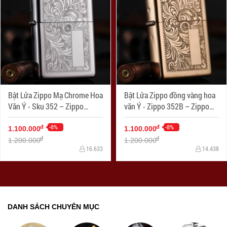
Bật Lửa Zippo Mạ Chrome Hoa
Bật Lửa Zippo đồng vàng hoa
Văn Ý - Sku 352 – Zippo
văn Ý - Zippo 352B – Zippo
Venetian Chrome
Venetian Brass
-8%
-8%
đ
đ
1.100.000
1.100.000
đ
đ
1.200.000
1.200.000
16.633
14.438
DANH SÁCH CHUYÊN MỤC