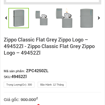
Zippo Classic Flat Grey Zippo Logo –
49452Zl - Zippo Classic Flat Grey Zippo
Logo – 49452Zl
ZPC4250ZL
Mã sản phẩm:
49452Zl
SKU:
Trọng Lượng(gr):
300
Bảo Hành:
12 Tháng
đ
Giá gốc:
900.000