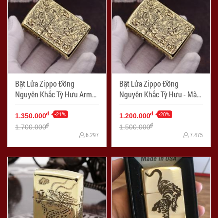
Bật Lửa Zippo Đồng
Bật Lửa Zippo Đồng
Nguyên Khắc Tỳ Hưu Armor
Nguyên Khắc Tỳ Hưu - Mã
- Mã SP: ZPC2369-169
SP: ZPC2369-254
-21%
-20%
đ
đ
1.350.000
1.200.000
đ
đ
1.700.000
1.500.000
6.297
7.475