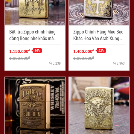
Bật lửa Zippo chính hãng
Zippo Chính Hãng Màu Bạc
đồng Bóng nhẹ khắc mã
Khắc Hoa Văn Arab Xung
đáo thành công
Quanh Thánh Giá
-36%
-22%
đ
đ
1.150.000
1.400.000
đ
đ
1.800.000
1.800.000
5.239
3.963