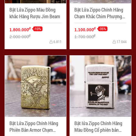
Bật Lửa Zippo Màu Đồng
Bật Lửa Zippo Chính Hãng
khắc Hãng Rượu Jim Beam
Chạm Khắc Chim Phượng
Hoàng
-10%
-35%
đ
đ
1.800.000
1.100.000
đ
đ
2.000.000
1.700.000
6.811
17.044
Bật Lửa Zippo Chính Hãng
Bật lửa Zippo Chính Hãng
Phiên Bản Armor Chạm
Màu Đồng Cổ phiên bản