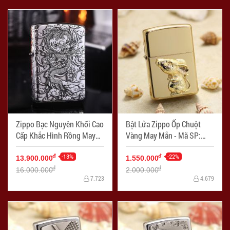
Zippo Bạc Nguyên Khối Cao
Bật Lửa Zippo Ốp Chuột
Cấp Khắc Hình Rồng May
Vàng May Mắn - Mã SP:
Mắn Ôm Ngọc Phiên Bản
ZPC2653
Giới Hạn - Mã SP: ZPC2787
-13%
-22%
đ
đ
13.900.000
1.550.000
đ
đ
16.000.000
2.000.000
7.723
4.679