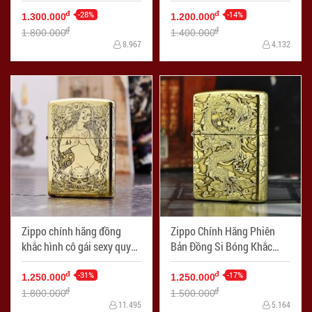
Khắc Chim Phượng Hoàng
MacArthur
-28%
-14%
đ
đ
1.300.000
1.200.000
đ
đ
1.800.000
1.400.000
8.967
4.132
Zippo chính hãng đồng
Zippo Chính Hãng Phiên
khắc hình cô gái sexy quyến
Bản Đồng Si Bóng Khắc
rũ bản armor
Rồng Bay Trên Mây
-31%
-17%
đ
đ
1.250.000
1.250.000
đ
đ
1.800.000
1.500.000
11.495
5.164