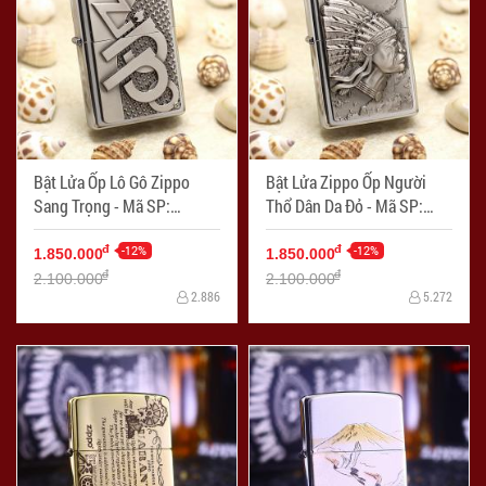
Bật Lửa Ốp Lô Gô Zippo
Bật Lửa Zippo Ốp Người
Sang Trọng - Mã SP:
Thổ Dân Da Đỏ - Mã SP:
ZPC2629
ZPC2628
-12%
-12%
đ
đ
1.850.000
1.850.000
đ
đ
2.100.000
2.100.000
2.886
5.272