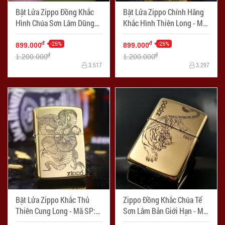
Bật Lửa Zippo Đồng Khắc
Bật Lửa Zippo Chính Hãng
Hình Chúa Sơn Lâm Dũng
Khắc Hình Thiên Long - Mã
Mãnh - Mã SP: ZPC2285
SP: ZPC2275
-25%
-25%
đ
đ
899.000
899.000
đ
đ
1.200.000
1.200.000
3.517
3.297
Bật Lửa Zippo Khắc Thủ
Zippo Đồng Khắc Chúa Tể
Thiên Cung Long - Mã SP:
Sơn Lâm Bản Giới Hạn - Mã
ZPC2274
SP: ZPC2273