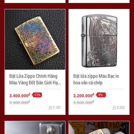
Bật Lửa Zippo Chính Hãng
Bật lửa zippo Màu Bạc in
Màu Vàng Đốt Bản Giới Hạn
hoa văn cá chép
Hoa Văn Arabesque 2 Mặt
-13%
-9%
đ
đ
3.400.000
3.200.000
đ
đ
3.900.000
3.500.000
7.107
3.223