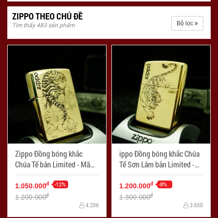
ZIPPO THEO CHỦ ĐỀ
Bộ lọc
Tìm thấy 483 sản phẩm
Zippo Đồng bóng khắc
ippo Đồng bóng khắc Chúa
Chúa Tể bản Limited - Mã
Tể Sơn Lâm bản Limited -
SP: ZPC3010
Mã SP: ZPC3009
-12%
-8%
đ
đ
1.050.000
1.200.000
đ
đ
1.200.000
1.300.000
4.206
3.650