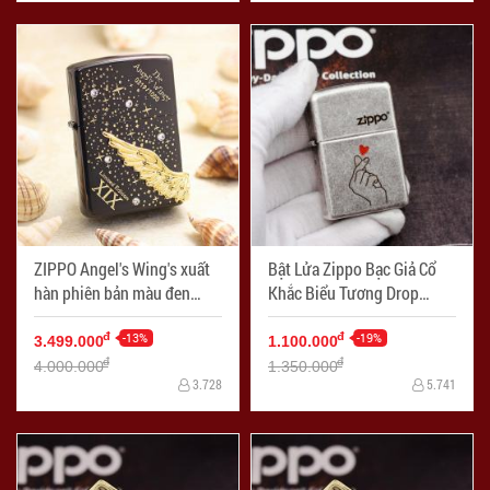
ZIPPO Angel's Wing's xuất
Bật Lửa Zippo Bạc Giả Cổ
hàn phiên bản màu đen
Khắc Biểu Tương Drop
dòng Limited Edition XIX -
Heart - Mã SP: ZPC2371
Mã SP: ZPC2452-1
-13%
-19%
đ
đ
3.499.000
1.100.000
đ
đ
4.000.000
1.350.000
3.728
5.741