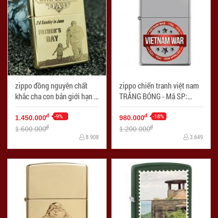
zippo đồng nguyên chất
zippo chiến tranh việt nam
khắc cha con bản giới hạn -
TRẮNG BÓNG - Mã SP:
Mã SP: ZPC2091
zpc2022
-9%
-18%
đ
đ
1.450.000
980.000
đ
đ
1.600.000
1.200.000
8.908
3.649