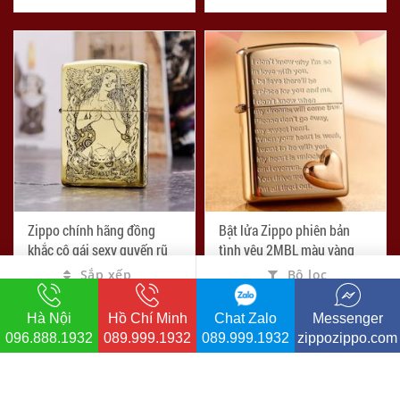
Zippo chính hãng đồng
Bật lửa Zippo phiên bản
khắc cô gái sexy quyến rũ
tình yêu 2MBL màu vàng
Sắp xếp
Bộ lọc
-31%
-7%
đ
đ
1.100.000
2.500.000
đ
đ
1.600.000
2.700.000
Hà Nội
Hồ Chí Minh
Chat Zalo
Messenger
4.967
4.523
096.888.1932
089.999.1932
089.999.1932
zippozippo.com