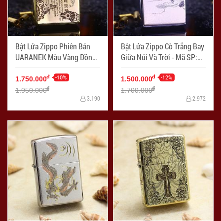
Bật Lửa Zippo Phiên Bản
Bật Lửa Zippo Cò Trắng Bay
UARANEK Màu Vàng Đồng -
Giữa Núi Và Trời - Mã SP:
Mã SP: ZPC2615
ZPC2609
-10%
-12%
đ
đ
1.750.000
1.500.000
đ
đ
1.950.000
1.700.000
3.190
2.972