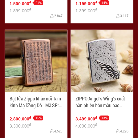
-21%
-14%
đ
đ
1.500.000
1.199.000
đ
đ
1.899.000
1.399.000
2.847
3.117
Bật lửa Zippo khắc nổi Tâm
ZIPPO Angel's Wing's xuất
kinh Mạ Đồng Đỏ - Mã SP:
hàn phiên bản màu bạc
ZPC0383-A
dòng Limited Edition XIX -
-15%
Mã SP: ZPC2452-3
-13%
đ
đ
2.800.000
3.499.000
đ
đ
3.300.000
4.000.000
4.523
4.296