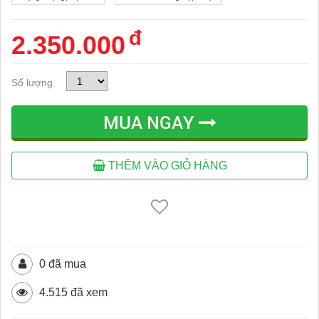
đ
2.350.000
Số lượng
MUA NGAY
THÊM VÀO GIỎ HÀNG
0 đã mua
4.515 đã xem