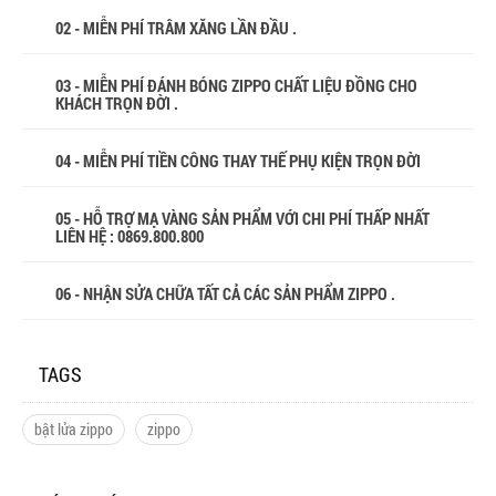
02 - MIỄN PHÍ TRÂM XĂNG LẦN ĐẦU .
03 - MIỄN PHÍ ĐÁNH BÓNG ZIPPO CHẤT LIỆU ĐỒNG CHO
KHÁCH TRỌN ĐỜI .
04 - MIỄN PHÍ TIỀN CÔNG THAY THẾ PHỤ KIỆN TRỌN ĐỜI
05 - HỖ TRỢ MẠ VÀNG SẢN PHẨM VỚI CHI PHÍ THẤP NHẤT
LIÊN HỆ : 0869.800.800
06 - NHẬN SỬA CHỮA TẤT CẢ CÁC SẢN PHẨM ZIPPO .
TAGS
bật lửa zippo
zippo