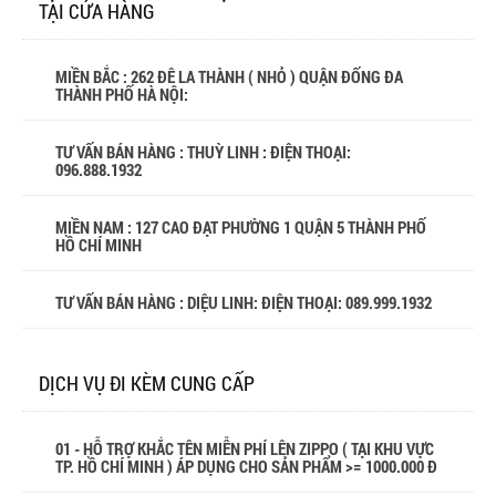
TẠI CỬA HÀNG
MIỀN BẮC : 262 ĐÊ LA THÀNH ( NHỎ ) QUẬN ĐỐNG ĐA
THÀNH PHỐ HÀ NỘI:
TƯ VẤN BÁN HÀNG : THUỲ LINH : ĐIỆN THOẠI:
096.888.1932
MIỀN NAM : 127 CAO ĐẠT PHƯỜNG 1 QUẬN 5 THÀNH PHỐ
HỒ CHÍ MINH
TƯ VẤN BÁN HÀNG : DIỆU LINH: ĐIỆN THOẠI:
089.999.1932
DỊCH VỤ ĐI KÈM CUNG CẤP
01 - HỖ TRỢ KHẮC TÊN MIỄN PHÍ LÊN ZIPPO ( TẠI KHU VỰC
TP. HỒ CHÍ MINH ) ÁP DỤNG CHO SẢN PHẨM >= 1000.000 Đ