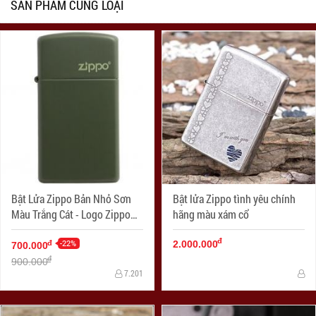
SẢN PHẨM CÙNG LOẠI
Bật Lửa Zippo Bản Nhỏ Sơn
Bật lửa Zippo tình yêu chính
Màu Trắng Cát - Logo Zippo
hãng màu xám cổ
SKU 1627ZL- Zippo Slim®
đ
Green Matte Zippo Logo
-22%
đ
2.000.000
700.000
đ
900.000
7.201