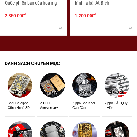
Quốc phiên bản của hoa mạ
hình lá bài Át Bích
vàng cát đen chết Skull
đ
đ
2.350.000
1.200.000
DANH SÁCH CHUYÊN MỤC
ZIPPO
Zippo Bạc Khối
Zippo Cổ - Quý
Bật Lửa Zippo
Anniversary
Cao Cấp
- Hiếm
Công Nghệ 3D
Edition
Sắc Nét