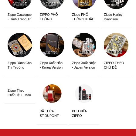
Zippo Catalogue
ZIPPO PHỔ
Zippo PHỔ
Zippo Harley
- Hình Trang Trí
THÔNG
THÔNG KHẮC
Davidson
Zippo Dành Cho
Zippo Xuất Hàn
Zippo Xuất Nhật
ZIPPO THEO
Thị Trường
- Korea Version
- Japan Version
CHỦ ĐỀ
Châu Á Khắc
Siêu Đẹp
Zippo Theo
Chất Liệu - Màu
Sắc
BẬT LỬA
PHỤ KIỆN
ST.DUPONT
ZIPPO
CHÍNH HÃNG