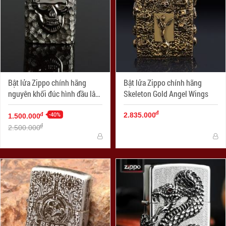
Bật lửa Zippo chính hãng
Bật lửa Zippo chính hãng
nguyên khối đúc hình đầu lâu
Skeleton Gold Angel Wings
mặt kia xương tréo
đ
-40%
đ
2.835.000
1.500.000
đ
2.500.000