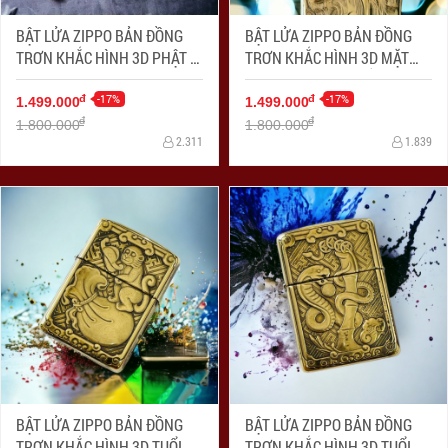
BẬT LỬA ZIPPO BẢN ĐỒNG
BẬT LỬA ZIPPO BẢN ĐỒNG
TRƠN KHẮC HÌNH 3D PHẬT DI
TRƠN KHẮC HÌNH 3D MẶT
LẠC
QUAN CÔNG SIÊU SẮC NÉT
-17%
-17%
đ
đ
1.499.000
1.499.000
đ
đ
1.800.000
1.800.000
2.311
1.839
BẬT LỬA ZIPPO BẢN ĐỒNG
BẬT LỬA ZIPPO BẢN ĐỒNG
TRƠN KHẮC HÌNH 3D TUỔI
TRƠN KHẮC HÌNH 3D TUỔI