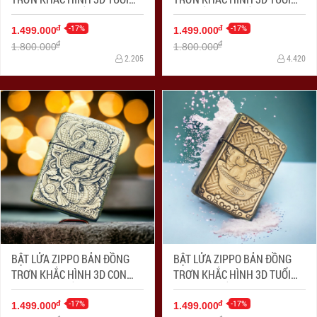
CON KHỈ SIÊU SẮC NÉT
CON RẮN SIÊU SẮC NÉT
-17%
-17%
đ
đ
1.499.000
1.499.000
đ
đ
1.800.000
1.800.000
2.205
4.420
BẬT LỬA ZIPPO BẢN ĐỒNG
BẬT LỬA ZIPPO BẢN ĐỒNG
TRƠN KHẮC HÌNH 3D CON
TRƠN KHẮC HÌNH 3D TUỔI
RỒNG SIÊU SẮC NÉT
LỢN SIÊU SẮC NÉT
-17%
-17%
đ
đ
1.499.000
1.499.000