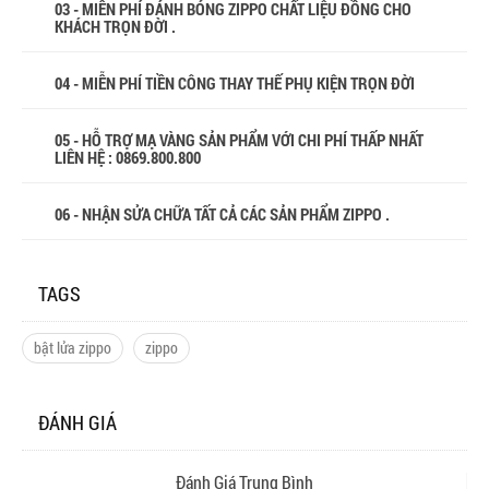
03 - MIỄN PHÍ ĐÁNH BÓNG ZIPPO CHẤT LIỆU ĐỒNG CHO
KHÁCH TRỌN ĐỜI .
04 - MIỄN PHÍ TIỀN CÔNG THAY THẾ PHỤ KIỆN TRỌN ĐỜI
05 - HỖ TRỢ MẠ VÀNG SẢN PHẨM VỚI CHI PHÍ THẤP NHẤT
LIÊN HỆ : 0869.800.800
06 - NHẬN SỬA CHỮA TẤT CẢ CÁC SẢN PHẨM ZIPPO .
TAGS
bật lửa zippo
zippo
ĐÁNH GIÁ
Đánh Giá Trung Bình