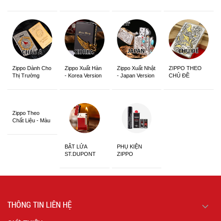
Zippo Dành Cho
Zippo Xuất Hàn
Zippo Xuất Nhật
ZIPPO THEO
Thị Trường
- Korea Version
- Japan Version
CHỦ ĐỀ
Châu Á Khắc
Siêu Đẹp
Zippo Theo
Chất Liệu - Màu
Sắc
BẬT LỬA
PHỤ KIỆN
ST.DUPONT
ZIPPO
CHÍNH HÃNG
THÔNG TIN LIÊN HỆ