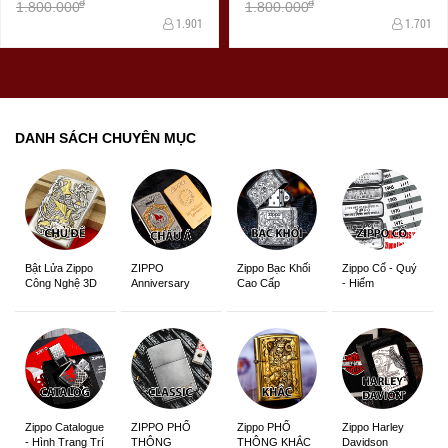
đ
đ
1.800.000
1.800.000
1.901
1.701
DANH SÁCH CHUYÊN MỤC
ZIPPO
Zippo Bạc Khối
Zippo Cổ - Quý
Bật Lửa Zippo
Anniversary
Cao Cấp
- Hiếm
Công Nghệ 3D
Edition
Sắc Nét
Zippo Catalogue
ZIPPO PHỔ
Zippo PHỔ
Zippo Harley
- Hình Trang Trí
THÔNG
THÔNG KHẮC
Davidson