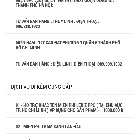
MIỀN BẮC : 262 ĐÊ LA THÀNH ( NHỎ ) QUẬN ĐỐNG ĐA
THÀNH PHỐ HÀ NỘI:
TƯ VẤN BÁN HÀNG : THUỲ LINH : ĐIỆN THOẠI:
096.888.1932
MIỀN NAM : 127 CAO ĐẠT PHƯỜNG 1 QUẬN 5 THÀNH PHỐ
HỒ CHÍ MINH
TƯ VẤN BÁN HÀNG : DIỆU LINH: ĐIỆN THOẠI:
089.999.1932
DỊCH VỤ ĐI KÈM CUNG CẤP
01 - HỖ TRỢ KHẮC TÊN MIỄN PHÍ LÊN ZIPPO ( TẠI KHU VỰC
TP. HỒ CHÍ MINH ) ÁP DỤNG CHO SẢN PHẨM >= 1000.000 Đ
02 - MIỄN PHÍ TRÂM XĂNG LẦN ĐẦU .