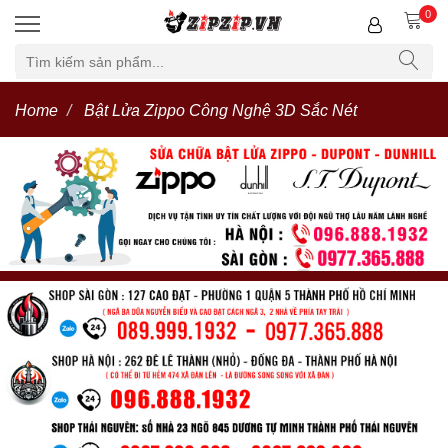
0
Home
Bật Lửa Zippo Công Nghệ 3D Sắc Nét