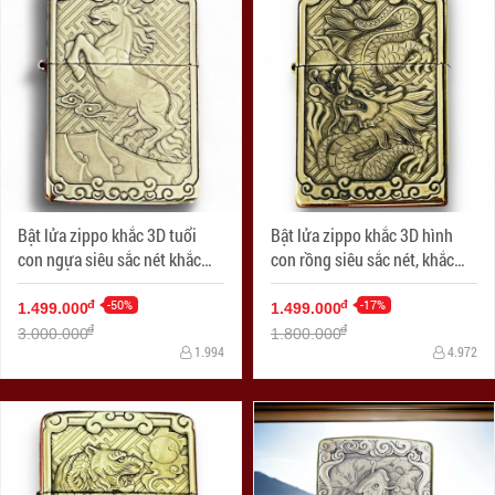
Bật lửa zippo khắc 3D tuổi
Bật lửa zippo khắc 3D hình
con ngựa siêu sắc nét khắc
con rồng siêu sắc nét, khắc
trên bản đồng
trên bản đồng trơn nguyên
-50%
khối
-17%
đ
đ
1.499.000
1.499.000
đ
đ
3.000.000
1.800.000
1.994
4.972