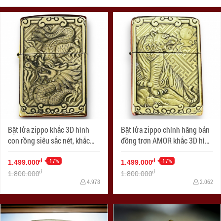
Bật lửa zippo khắc 3D hình
Bật lửa zippo chính hãng bản
con rồng siêu sắc nét, khắc
đồng trơn AMOR khắc 3D hình
trên bản đồng trơn nguyên
tuổi hổ siêu sắc nét
khối
-17%
-17%
đ
đ
1.499.000
1.499.000
đ
đ
1.800.000
1.800.000
4.978
2.062