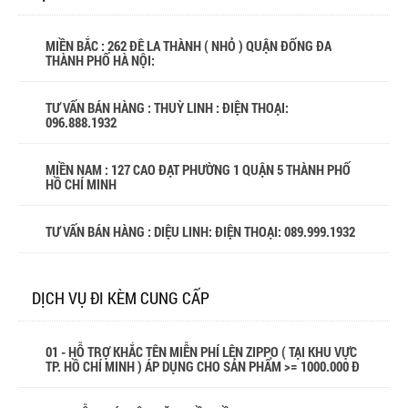
MIỀN BẮC : 262 ĐÊ LA THÀNH ( NHỎ ) QUẬN ĐỐNG ĐA
THÀNH PHỐ HÀ NỘI:
TƯ VẤN BÁN HÀNG : THUỲ LINH : ĐIỆN THOẠI:
096.888.1932
MIỀN NAM : 127 CAO ĐẠT PHƯỜNG 1 QUẬN 5 THÀNH PHỐ
HỒ CHÍ MINH
TƯ VẤN BÁN HÀNG : DIỆU LINH: ĐIỆN THOẠI:
089.999.1932
DỊCH VỤ ĐI KÈM CUNG CẤP
01 - HỖ TRỢ KHẮC TÊN MIỄN PHÍ LÊN ZIPPO ( TẠI KHU VỰC
TP. HỒ CHÍ MINH ) ÁP DỤNG CHO SẢN PHẨM >= 1000.000 Đ