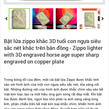
Bật lửa zippo khắc 3D tuổi con ngựa siêu
sắc nét khắc trên bản đồng - Zippo lighter
with 3D engraved horse age super sharp
engraved on copper plate
Trong bóng tối của đêm, một cái bật lửa Zippo được khắc tinh
xảo với hình ảnh của một con ngựa siêu sắc nét, tỏa sáng nổi
bật. Những đường nét của hình ảnh được khắc chìm sâu vào bề
mặt kim loại, tạo ra một hiệu ứng gợn sóng rất đẹp mắt. Khi bật
lửa được đánh lửa, ngọn lửa nhỏ phát ra ánh sáng vàng lung
linh, phản chiếu trên bề mặt kim loại khắc chìm, khiến hình ảnh
của con ngựa trông thật sống động. Sự kết hợp giữa kỹ thuật