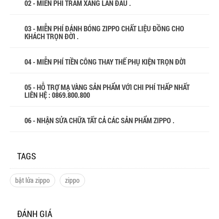
02 - MIỄN PHÍ TRÂM XĂNG LẦN ĐẦU .
03 - MIỄN PHÍ ĐÁNH BÓNG ZIPPO CHẤT LIỆU ĐỒNG CHO
KHÁCH TRỌN ĐỜI .
04 - MIỄN PHÍ TIỀN CÔNG THAY THẾ PHỤ KIỆN TRỌN ĐỜI
05 - HỖ TRỢ MẠ VÀNG SẢN PHẨM VỚI CHI PHÍ THẤP NHẤT
LIÊN HỆ : 0869.800.800
06 - NHẬN SỬA CHỮA TẤT CẢ CÁC SẢN PHẨM ZIPPO .
TAGS
bật lửa zippo
zippo
ĐÁNH GIÁ