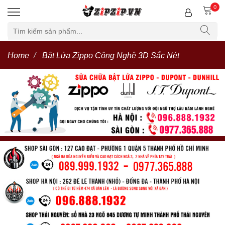
0
Home
Bật Lửa Zippo Công Nghệ 3D Sắc Nét