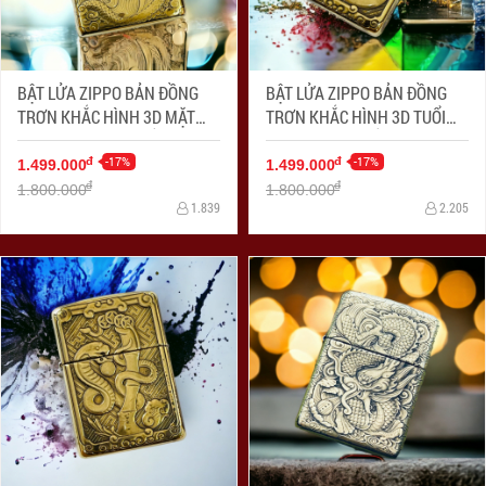
BẬT LỬA ZIPPO BẢN ĐỒNG
BẬT LỬA ZIPPO BẢN ĐỒNG
TRƠN KHẮC HÌNH 3D MẶT
TRƠN KHẮC HÌNH 3D TUỔI
QUAN CÔNG SIÊU SẮC NÉT
CON KHỈ SIÊU SẮC NÉT
-17%
-17%
đ
đ
1.499.000
1.499.000
đ
đ
1.800.000
1.800.000
1.839
2.205