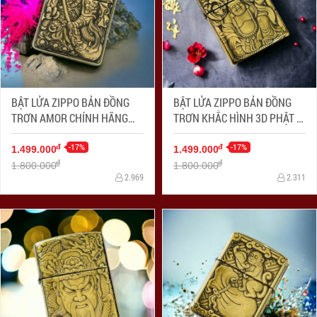
BẬT LỬA ZIPPO BẢN ĐỒNG
BẬT LỬA ZIPPO BẢN ĐỒNG
TRƠN AMOR CHÍNH HÃNG
TRƠN KHẮC HÌNH 3D PHẬT DI
KHẮC HÌNH 3D QUAN CÔNG
LẠC
SIÊU SẮC NÉT
-17%
-17%
đ
đ
1.499.000
1.499.000
đ
đ
1.800.000
1.800.000
2.969
2.311