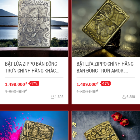
BẬT LỬA ZIPPO BẢN ĐỒNG
BẬT LỬA ZIPPO CHÍNH HÃNG
TRƠN CHÍNH HÃNG KHẮC
BẢN ĐỒNG TRƠN AMOR ,
HÌNH 3D CÁ CHÉP SIÊU SẮC
KHẮC 3D HÌNH CON GÀ
NÉT
-17%
TRỐNG
-17%
đ
đ
1.499.000
1.499.000
đ
đ
1.800.000
1.800.000
1.893
6.888