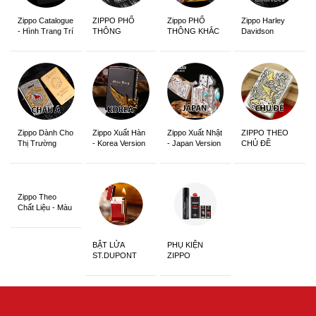
Zippo Catalogue
ZIPPO PHỔ
Zippo PHỔ
Zippo Harley
- Hình Trang Trí
THÔNG
THÔNG KHẮC
Davidson
Zippo Dành Cho
Zippo Xuất Hàn
Zippo Xuất Nhật
ZIPPO THEO
Thị Trường
- Korea Version
- Japan Version
CHỦ ĐỀ
Châu Á Khắc
Siêu Đẹp
Zippo Theo
Chất Liệu - Màu
Sắc
BẬT LỬA
PHỤ KIỆN
ST.DUPONT
ZIPPO
CHÍNH HÃNG