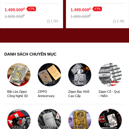
LỢN SIÊU SẮC NÉT
RẮN SIÊU SẮC NÉT
-17%
-17%
đ
đ
1.499.000
1.499.000
đ
đ
1.800.000
1.800.000
1.701
2.782
DANH SÁCH CHUYÊN MỤC
ZIPPO
Zippo Bạc Khối
Zippo Cổ - Quý
Bật Lửa Zippo
Anniversary
Cao Cấp
- Hiếm
Công Nghệ 3D
Edition
Sắc Nét