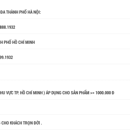
 ĐA THÀNH PHỐ HÀ NỘI:
.888.1932
NH PHỐ HỒ CHÍ MINH
99.1932
 KHU VỰC TP. HỒ CHÍ MINH ) ÁP DỤNG CHO SẢN PHẨM >= 1000.000 Đ
G CHO KHÁCH TRỌN ĐỜI .