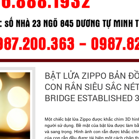
BẬT LỬA ZIPPO BẢN Đ
CON RẮN SIÊU SẮC NÉT
BRIDGE ESTABLISHED 
Một chiếc bật lửa Zippo được khắc chìm 3D hì
người sử dụng. Bề mặt của bật lửa được làm bằ
và sang trọng. Hình ảnh con rắn được khắc chìm 
của con rắn đều được tái hiện một cách chân t