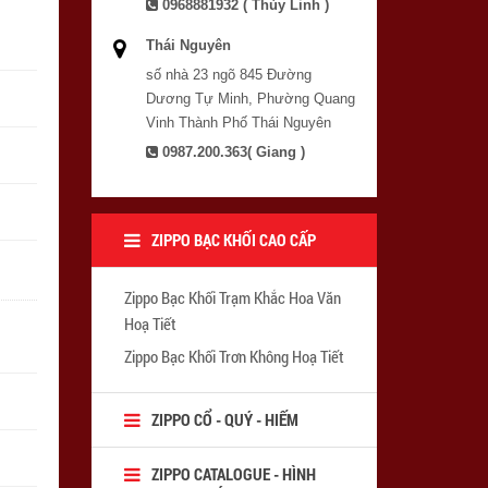
0968881932 ( Thùy Linh )
Thái Nguyên
số nhà 23 ngõ 845 Đường
Dương Tự Minh, Phường Quang
Vinh Thành Phố Thái Nguyên
0987.200.363( Giang )
ZIPPO BẠC KHỐI CAO CẤP
Zippo Bạc Khối Trạm Khắc Hoa Văn
Hoạ Tiết
Zippo Bạc Khối Trơn Không Hoạ Tiết
ZIPPO CỔ - QUÝ - HIẾM
ZIPPO CATALOGUE - HÌNH