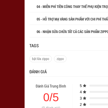
04 - MIỄN PHÍ TIỀN CÔNG THAY THẾ PHỤ KIỆN TR
05 - HỖ TRỢ MẠ VÀNG SẢN PHẨM VỚI CHI PHÍ THẤP
06 - NHẬN SỬA CHỮA TẤT CẢ CÁC SẢN PHẨM ZIPPO
TAGS
bật lửa zippo
zippo
ĐÁNH GIÁ
Đánh Giá Trung Bình
5
4
0/5
3
2
(0 đánh giá)