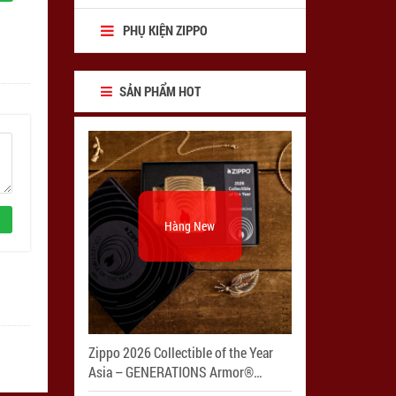
PHỤ KIỆN ZIPPO
SẢN PHẨM HOT
Hàng New
Zippo 2026 Collectible of the Year
Asia – GENERATIONS Armor®
Tumbled Brass – Zippo Coty 2026 –