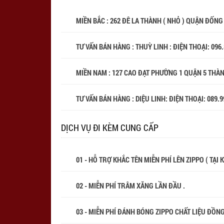
MIỀN BẮC : 262 ĐÊ LA THÀNH ( NHỎ ) QUẬN ĐỐNG
TƯ VẤN BÁN HÀNG : THUỲ LINH : ĐIỆN THOẠI:
096
MIỀN NAM : 127 CAO ĐẠT PHƯỜNG 1 QUẬN 5 THÀ
TƯ VẤN BÁN HÀNG : DIỆU LINH: ĐIỆN THOẠI:
089.9
DỊCH VỤ ĐI KÈM CUNG CẤP
01 - HỖ TRỢ KHẮC TÊN MIỄN PHÍ LÊN ZIPPO ( TẠI
02 - MIỄN PHÍ TRÂM XĂNG LẦN ĐẦU .
03 - MIỄN PHÍ ĐÁNH BÓNG ZIPPO CHẤT LIỆU ĐỒN