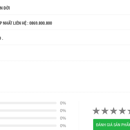
ỌN ĐỜI
 NHẤT LIÊN HỆ : 0869.800.800
 .
0%
0%
0%
ĐÁNH GIÁ SẢN PHẨ
0%