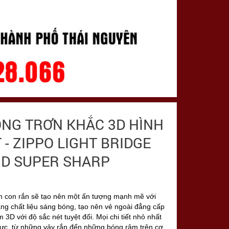
ỒNG TRƠN KHẮC 3D HÌNH
 - ZIPPO LIGHT BRIDGE
3D SUPER SHARP
nh con rắn sẽ tạo nên một ấn tượng mạnh mẽ với
ng chất liệu sáng bóng, tạo nên vẻ ngoài đẳng cấp
3D với độ sắc nét tuyệt đối. Mọi chi tiết nhỏ nhất
hực, từ những vảy rắn đến những bóng râm trên cơ