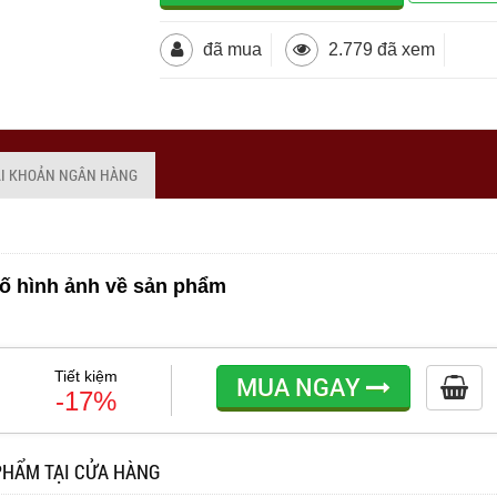
đã mua
2.779 đã xem
ÀI KHOẢN NGÂN HÀNG
ố hình ảnh về sản phẩm
Tiết kiệm
MUA NGAY
-17%
PHẨM TẠI CỬA HÀNG