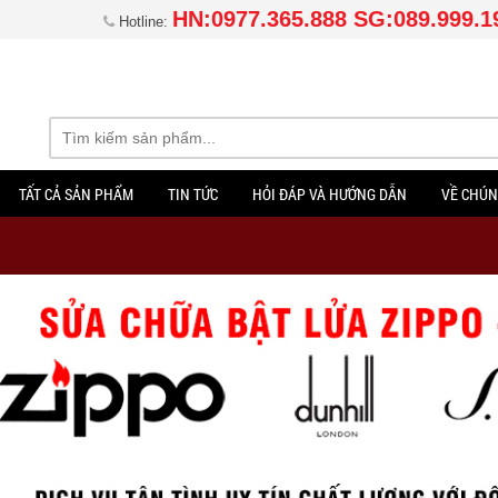
HN:0977.365.888 SG:089.999.1
Hotline:
TẤT CẢ SẢN PHẨM
TIN TỨC
HỎI ĐÁP VÀ HƯỚNG DẪN
VỀ CHÚN