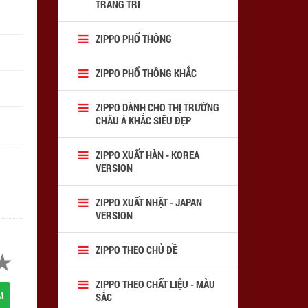
TRANG TRÍ
ZIPPO PHỔ THÔNG
ZIPPO PHỔ THÔNG KHẮC
ZIPPO DÀNH CHO THỊ TRƯỜNG
CHÂU Á KHẮC SIÊU ĐẸP
ZIPPO XUẤT HÀN - KOREA
VERSION
ZIPPO XUẤT NHẬT - JAPAN
VERSION
ZIPPO THEO CHỦ ĐỀ
ZIPPO THEO CHẤT LIỆU - MÀU
M
SẮC