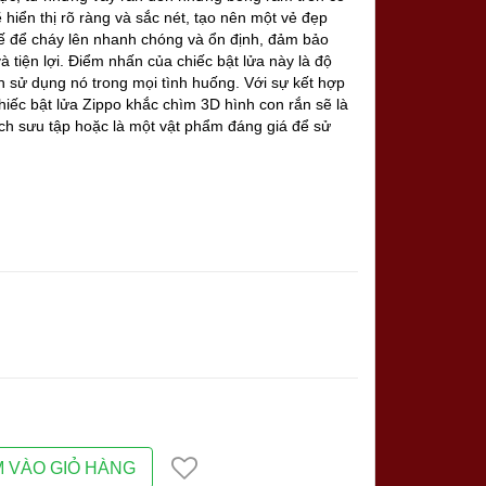
 hiển thị rõ ràng và sắc nét, tạo nên một vẻ đẹp
 kế để cháy lên nhanh chóng và ổn định, đảm bảo
 tiện lợi. Điểm nhấn của chiếc bật lửa này là độ
n sử dụng nó trong mọi tình huống. Với sự kết hợp
hiếc bật lửa Zippo khắc chìm 3D hình con rắn sẽ là
ch sưu tập hoặc là một vật phẩm đáng giá để sử
 VÀO GIỎ HÀNG