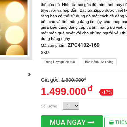
thể của nó. Nhìn từ mọi góc độ, hình ảnh này sẽ
tuyệt vời và hấp dẫn. Bật lửa Zippo được thiết
rằng bạn có thể sử dụng nó một cách dễ dàng và
bền cao và tính năng đáng tin cậy, cho phép bạ
giữa kiểu dáng đẳng cấp và tính năng ưu việt, c
một món quà tuyệt vời cho những người yêu thí
dụng hàng ngày
ZPC4102-169
Mã sản phẩm:
SKU:
Trọng Lượng(gr):
300
Bảo Hành:
12 Tháng
đ
Giá gốc:
1.800.000
đ
1.499.000
-17%
Số lượng
MUA NGAY
THÊM