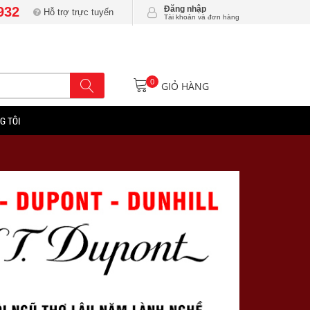
932
Đăng nhập
Hỗ trợ trực tuyến
Tài khoản và đơn hàng
0
GIỎ HÀNG
G TÔI