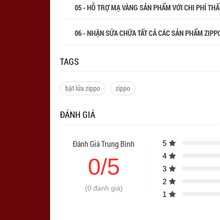
05 - HỖ TRỢ MẠ VÀNG SẢN PHẨM VỚI CHI PHÍ THẤP
06 - NHẬN SỬA CHỮA TẤT CẢ CÁC SẢN PHẨM ZIPPO
TAGS
bật lửa zippo
zippo
ĐÁNH GIÁ
Đánh Giá Trung Bình
5
4
0/5
3
2
(0 đánh giá)
1