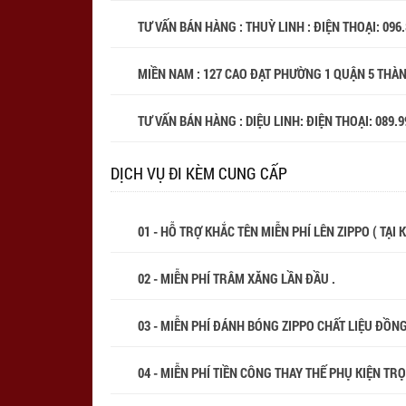
TƯ VẤN BÁN HÀNG : THUỲ LINH : ĐIỆN THOẠI:
096
MIỀN NAM : 127 CAO ĐẠT PHƯỜNG 1 QUẬN 5 THÀ
TƯ VẤN BÁN HÀNG : DIỆU LINH: ĐIỆN THOẠI:
089.9
DỊCH VỤ ĐI KÈM CUNG CẤP
01 - HỖ TRỢ KHẮC TÊN MIỄN PHÍ LÊN ZIPPO ( TẠI
02 - MIỄN PHÍ TRÂM XĂNG LẦN ĐẦU .
03 - MIỄN PHÍ ĐÁNH BÓNG ZIPPO CHẤT LIỆU ĐỒN
04 - MIỄN PHÍ TIỀN CÔNG THAY THẾ PHỤ KIỆN TR