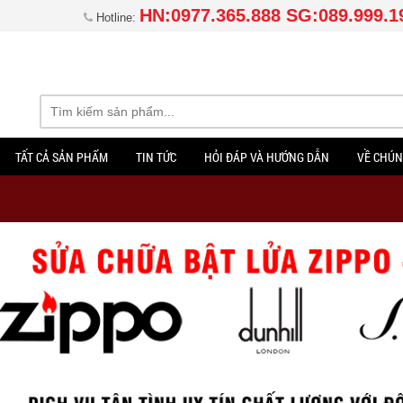
HN:0977.365.888 SG:089.999.1
Hotline:
TẤT CẢ SẢN PHẨM
TIN TỨC
HỎI ĐÁP VÀ HƯỚNG DẪN
VỀ CHÚN