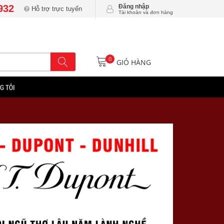
932
Đăng nhập
Hỗ trợ trực tuyến
Tài khoản và đơn hàng
0
GIỎ HÀNG
G TÔI