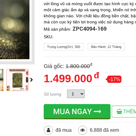
với lông vũ và móng vuốt được tạo hình cực kỳ 
một cảm giác ấm áp và sang trọng, khiến nó trở 
không gian nào. Với chất liệu đồng bền chặt, bậ
mà còn cực kỳ tiện lợi trong việc sử dụng hàng 
ZPC4094-169
Mã sản phẩm:
SKU:
Trọng Lượng(gr):
300
Bảo Hành:
12 Tháng
đ
Giá gốc:
1.800.000
đ
1.499.000
-17%
Số lượng
MUA NGAY
THÊM
đã mua
6.888 đã xem