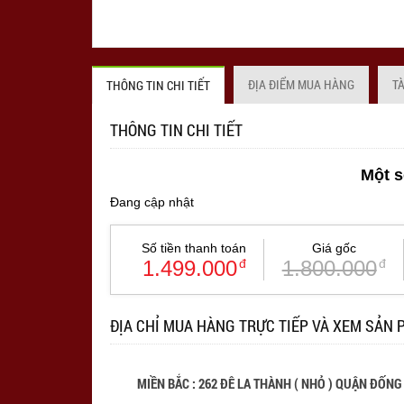
ĐỊA ĐIỂM MUA HÀNG
T
THÔNG TIN CHI TIẾT
THÔNG TIN CHI TIẾT
Một s
Đang cập nhật
Số tiền thanh toán
Giá gốc
1.499.000
đ
1.800.000
đ
ĐỊA CHỈ MUA HÀNG TRỰC TIẾP VÀ XEM SẢN 
MIỀN BẮC : 262 ĐÊ LA THÀNH ( NHỎ ) QUẬN ĐỐNG