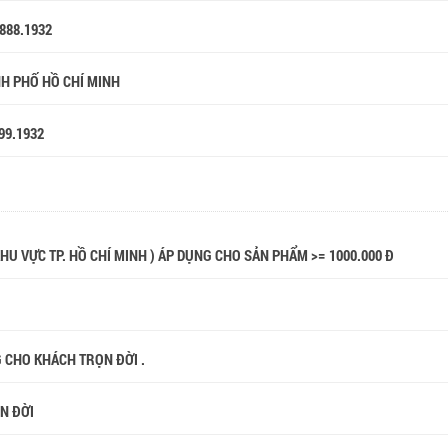
.888.1932
NH PHỐ HỒ CHÍ MINH
99.1932
 KHU VỰC TP. HỒ CHÍ MINH ) ÁP DỤNG CHO SẢN PHẨM >= 1000.000 Đ
G CHO KHÁCH TRỌN ĐỜI .
ỌN ĐỜI