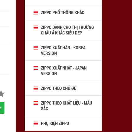
ZIPPO PHỔ THÔNG KHẮC
ZIPPO DÀNH CHO THỊ TRƯỜNG
CHÂU Á KHẮC SIÊU ĐẸP
ZIPPO XUẤT HÀN - KOREA
VERSION
ZIPPO XUẤT NHẬT - JAPAN
VERSION
ZIPPO THEO CHỦ ĐỀ
ZIPPO THEO CHẤT LIỆU - MÀU
M
SẮC
PHỤ KIỆN ZIPPO