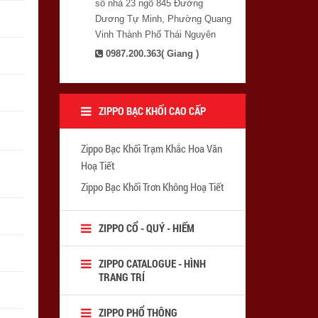
số nhà 23 ngõ 845 Đường
Dương Tự Minh, Phường Quang
Vinh Thành Phố Thái Nguyên
0987.200.363( Giang )
ZIPPO BẠC KHỐI CAO CẤP
Zippo Bạc Khối Trạm Khắc Hoa Văn
Hoạ Tiết
Zippo Bạc Khối Trơn Không Hoạ Tiết
ZIPPO CỔ - QUÝ - HIẾM
ZIPPO CATALOGUE - HÌNH
TRANG TRÍ
ZIPPO PHỔ THÔNG